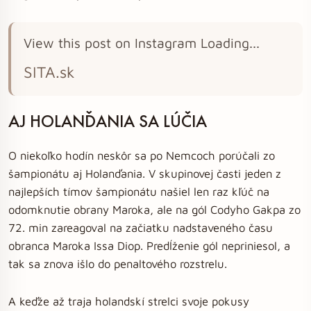
View this post on Instagram Loading...
SITA.sk
AJ HOLANĎANIA SA LÚČIA
O niekoľko hodín neskôr sa po Nemcoch porúčali zo
šampionátu aj Holanďania. V skupinovej časti jeden z
najlepších tímov šampionátu našiel len raz kľúč na
odomknutie obrany Maroka, ale na gól Codyho Gakpa zo
72. min zareagoval na začiatku nadstaveného času
obranca Maroka Issa Diop. Predĺženie gól nepriniesol, a
tak sa znova išlo do penaltového rozstrelu.
A keďže až traja holandskí strelci svoje pokusy