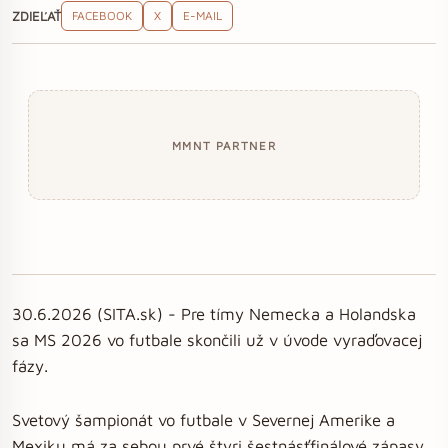
ZDIEĽAŤ
FACEBOOK
X
E-MAIL
MMNT PARTNER
30.6.2026 (SITA.sk) - Pre tímy Nemecka a Holandska
sa MS 2026 vo futbale skončili už v úvode vyraďovacej
fázy.
Svetový šampionát vo futbale v Severnej Amerike a
Mexiku má za sebou prvé štyri šestnásťfinálové zápasy