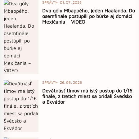
SPRÁVY
01. 07. 2026
Dva góly Mbappého, jeden Haalanda. Do
osemfinále postúpili po búrke aj domáci
Mexičania – VIDEO
SPRÁVY
26. 06. 2026
Devätnásť tímov má istý postup do 1/16
finále, z tretích miest sa pridali Švédsko
a Ekvádor