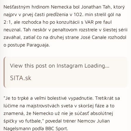
Nešťastným hrdinom Nemecka bol Jonathan Tah, ktorý
najprv v prvej časti predĺženia v 102. min strelil gól na
2:1, ale rozhodca ho po konzultácii s VAR pre faul
neuznal. Tah neskôr v penaltovom rozstrele v šiestej sérii
zaváhal, zatiaľ čo na druhej strane José Canale rozhodol
o postupe Paraguaja.
View this post on Instagram Loading...
SITA.sk
"Je to trpké a veľmi bolestivé vypadnutie. Tretíkrát sa
lúčime na majstrovstvách sveta v skoršej fáze a to
znamená, že Nemecko už nie je súčasť absolútnej
špičky vo futbale," povedal tréner Nemcov Julian
Nagelsmann podľa BBC Sport.