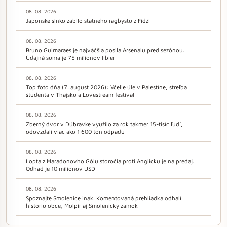
08. 08. 2026
Japonské slnko zabilo statného ragbystu z Fidži
08. 08. 2026
Bruno Guimaraes je najväčšia posila Arsenalu pred sezónou.
Údajná suma je 75 miliónov libier
08. 08. 2026
Top foto dňa (7. august 2026): Včelie úle v Palestíne, streľba
študenta v Thajsku a Lovestream festival
08. 08. 2026
Zberný dvor v Dúbravke využilo za rok takmer 15-tisíc ľudí,
odovzdali viac ako 1 600 ton odpadu
08. 08. 2026
Lopta z Maradonovho Gólu storočia proti Anglicku je na predaj.
Odhad je 10 miliónov USD
08. 08. 2026
Spoznajte Smolenice inak. Komentovaná prehliadka odhalí
históriu obce, Molpír aj Smolenický zámok