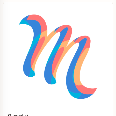
O mmnt.sk