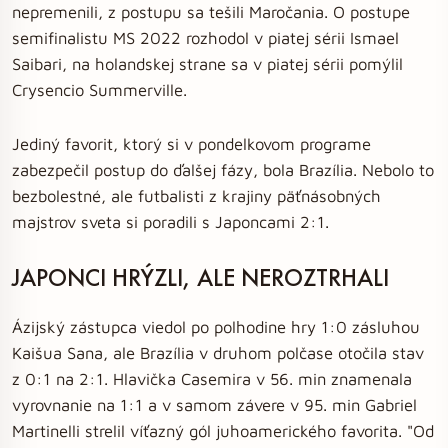
nepremenili, z postupu sa tešili Maročania. O postupe
semifinalistu MS 2022 rozhodol v piatej sérii Ismael
Saibari, na holandskej strane sa v piatej sérii pomýlil
Crysencio Summerville.
Jediný favorit, ktorý si v pondelkovom programe
zabezpečil postup do ďalšej fázy, bola Brazília. Nebolo to
bezbolestné, ale futbalisti z krajiny päťnásobných
majstrov sveta si poradili s Japoncami 2:1.
JAPONCI HRÝZLI, ALE NEROZTRHALI
Ázijský zástupca viedol po polhodine hry 1:0 zásluhou
Kaišua Sana, ale Brazília v druhom polčase otočila stav
z 0:1 na 2:1. Hlavička Casemira v 56. min znamenala
vyrovnanie na 1:1 a v samom závere v 95. min Gabriel
Martinelli strelil víťazný gól juhoamerického favorita. "Od