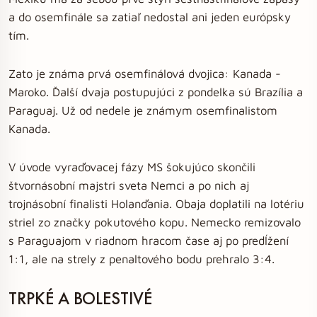
a do osemfinále sa zatiaľ nedostal ani jeden európsky
tím.
Zato je známa prvá osemfinálová dvojica: Kanada -
Maroko. Ďalší dvaja postupujúci z pondelka sú Brazília a
Paraguaj. Už od nedele je známym osemfinalistom
Kanada.
V úvode vyraďovacej fázy MS šokujúco skončili
štvornásobní majstri sveta Nemci a po nich aj
trojnásobní finalisti Holanďania. Obaja doplatili na lotériu
striel zo značky pokutového kopu. Nemecko remizovalo
s Paraguajom v riadnom hracom čase aj po predĺžení
1:1, ale na strely z penaltového bodu prehralo 3:4.
TRPKÉ A BOLESTIVÉ