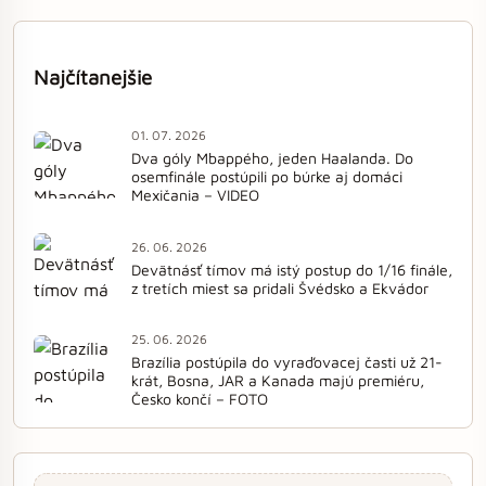
Najčítanejšie
01. 07. 2026
Dva góly Mbappého, jeden Haalanda. Do
osemfinále postúpili po búrke aj domáci
Mexičania – VIDEO
26. 06. 2026
Devätnásť tímov má istý postup do 1/16 finále,
z tretích miest sa pridali Švédsko a Ekvádor
25. 06. 2026
Brazília postúpila do vyraďovacej časti už 21-
krát, Bosna, JAR a Kanada majú premiéru,
Česko končí – FOTO