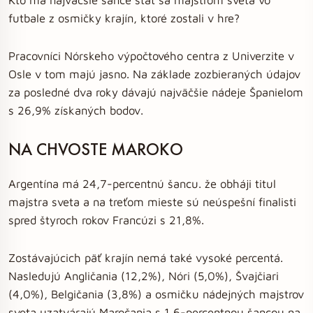
futbale z osmičky krajín, ktoré zostali v hre?
Pracovníci Nórskeho výpočtového centra z Univerzite v
Osle v tom majú jasno. Na základe zozbieraných údajov
za posledné dva roky dávajú najväčšie nádeje Španielom
s 26,9% získaných bodov.
NA CHVOSTE MAROKO
Argentína má 24,7-percentnú šancu. že obháji titul
majstra sveta a na treťom mieste sú neúspešní finalisti
spred štyroch rokov Francúzi s 21,8%.
Zostávajúcich päť krajín nemá také vysoké percentá.
Nasledujú Angličania (12,2%), Nóri (5,0%), Švajčiari
(4,0%), Belgičania (3,8%) a osmičku nádejných majstrov
sveta uzatvárajú Maročania s 1,6-percentnou šancou na