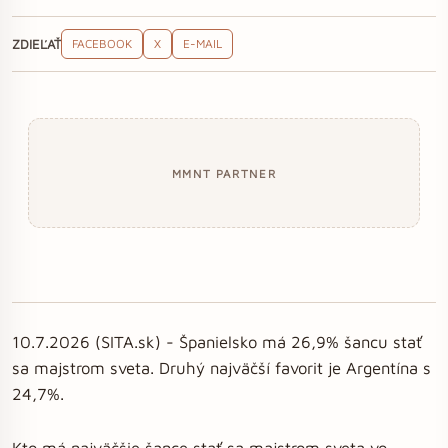
ZDIEĽAŤ
FACEBOOK
X
E-MAIL
MMNT PARTNER
10.7.2026 (SITA.sk) - Španielsko má 26,9% šancu stať
sa majstrom sveta. Druhý najväčší favorit je Argentína s
24,7%.
Kto má najväčšie šance stať sa majstrom sveta vo