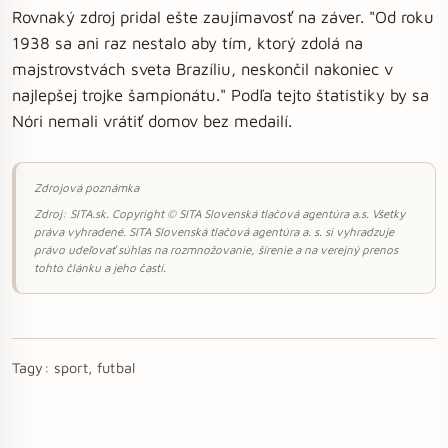
Rovnaký zdroj pridal ešte zaujímavosť na záver. "Od roku
1938 sa ani raz nestalo aby tím, ktorý zdolá na
majstrovstvách sveta Brazíliu, neskončil nakoniec v
najlepšej trojke šampionátu." Podľa tejto štatistiky by sa
Nóri nemali vrátiť domov bez medailí.
Zdrojová poznámka
Zdroj: SITA.sk. Copyright © SITA Slovenská tlačová agentúra a.s. Všetky
práva vyhradené. SITA Slovenská tlačová agentúra a. s. si vyhradzuje
právo udeľovať súhlas na rozmnožovanie, šírenie a na verejný prenos
tohto článku a jeho častí.
Tagy:
sport, futbal