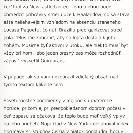
keď hral za Newcastle United. Jeho úlohou bude
obmedziť prihrávky smerujúce k Haalandovi, čo sa stáva
ešte naliehavejším vzhľadom na absenciu zraneného
Lucasa Paquetu, čo núti Brazíliu preorganizovať stred
poľa. "Musíme zabrániť, aby sa lopta dostala k jeho
nohám. Musíme byť aktívni v útoku, ale niekto musí byť
vždy pri ňom, lebo jeden presný pas môže rozhodnúť
zápas," vysvetlil Guimaraes.
V prípade, ak sa vám nezobrazil zdieľaný obsah nad
týmto textom kliknite sem
Poveternostné podmienky v regióne sú extrémne
horúce, pričom aj pri predpokladanom dobrom počasí v
deň zápasu sa očakáva, že teplo bude mať veľký vplyv
na jeho priebeh. Napríklad v New Yorku dosahoval index
horúčavy 41 stupňov Celzia v piatok popoludní, hoci v