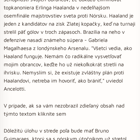
topkanoniera Erlinga Haalanda v nedeľňajšom
osemfinále majstrovstiev sveta proti Nórsku. Haaland je
jeden z kandidátov na zisk Zlatej kopačky, keď na turnaji
strelil päť gólov v troch zápasoch. Brazília na neho v
defenzíve nasadí známeho súpera - Gabriela
Magalhaesa z londýnskeho Arsenalu. "Všetci vedia, ako
Haaland funguje. Nemám čo radikálne vysvetľovať
mojim obrancov, keďže ho už niekoľkokrát stretli na
ihrisku. Nemyslím si, že existuje zvláštny plán proti
Haalandovi, netreba im hovoriť, ako brániť," uviedol
Ancelotti.
V prípade, ak sa vám nezobrazil zdieľaný obsah nad
týmto textom kliknite sem
Dôležitú úlohu v strede poľa bude mať Bruno
Guimaraes, ktorý sa s nórskym útočníkom už stretol,