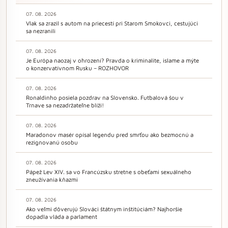
07. 08. 2026
Vlak sa zrazil s autom na priecestí pri Starom Smokovci, cestujúci
sa nezranili
07. 08. 2026
Je Európa naozaj v ohrození? Pravda o kriminalite, islame a mýte
o konzervatívnom Rusku – ROZHOVOR
07. 08. 2026
Ronaldinho posiela pozdrav na Slovensko. Futbalová šou v
Trnave sa nezadržateľne blíži!
07. 08. 2026
Maradonov masér opísal legendu pred smrťou ako bezmocnú a
rezignovanú osobu
07. 08. 2026
Pápež Lev XIV. sa vo Francúzsku stretne s obeťami sexuálneho
zneužívania kňazmi
07. 08. 2026
Ako veľmi dôverujú Slováci štátnym inštitúciám? Najhoršie
dopadla vláda a parlament