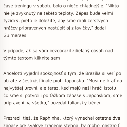
čase tréningu v sobotu bolo o niečo chladnejšie. "Nikto
nie je zvyknutý na takéto teploty. Zápas bude veľmi
fyzický, preto je dôležité, aby sme mali čerstvých
hráčov pripravených nastúpiť aj z lavičky," dodal
Guimaraes.
V prípade, ak sa vám nezobrazil zdieľaný obsah nad
týmto textom kliknite sem
Ancelotti vyjadril spokojnosť s tým, že Brazília si verí po
obrate v šestnásťfinále proti Japonsku. "Musíme hrať na
najvyššej úrovni, ale teraz, keď majú naši hráči istotu,
čo sme si potvrdili po ťažkom zápase s Japonskom, sme
pripravení na všetko," povedal taliansky tréner.
Prezradil tiež, že Raphinha, ktorý vynechal ostatné dva
zápasy pre svalové zranenie stehna, by mohol nastúpiť