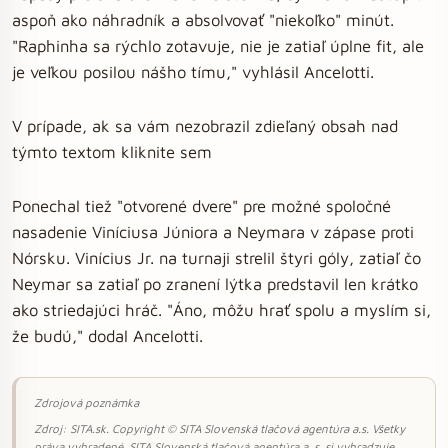
aspoň ako náhradník a absolvovať "niekoľko" minút.
"Raphinha sa rýchlo zotavuje, nie je zatiaľ úplne fit, ale
je veľkou posilou nášho tímu," vyhlásil Ancelotti.
V prípade, ak sa vám nezobrazil zdieľaný obsah nad
týmto textom kliknite sem
Ponechal tiež "otvorené dvere" pre možné spoločné
nasadenie Viníciusa Júniora a Neymara v zápase proti
Nórsku. Vinícius Jr. na turnaji strelil štyri góly, zatiaľ čo
Neymar sa zatiaľ po zranení lýtka predstavil len krátko
ako striedajúci hráč. "Áno, môžu hrať spolu a myslím si,
že budú," dodal Ancelotti.
Zdrojová poznámka
Zdroj: SITA.sk. Copyright © SITA Slovenská tlačová agentúra a.s. Všetky
práva vyhradené. SITA Slovenská tlačová agentúra a. s. si vyhradzuje