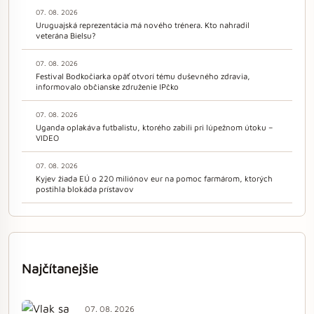
07. 08. 2026
Uruguajská reprezentácia má nového trénera. Kto nahradil
veterána Bielsu?
07. 08. 2026
Festival Bodkočiarka opäť otvorí tému duševného zdravia,
informovalo občianske združenie IPčko
07. 08. 2026
Uganda oplakáva futbalistu, ktorého zabili pri lúpežnom útoku –
VIDEO
07. 08. 2026
Kyjev žiada EÚ o 220 miliónov eur na pomoc farmárom, ktorých
postihla blokáda prístavov
Najčítanejšie
07. 08. 2026