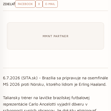
ZDIEĽAŤ
FACEBOOK
X
E-MAIL
MMNT PARTNER
6.7.2026 (SITA.sk) - Brazília sa pripravuje na osemfinále
MS 2026 proti Nórsku, ktorého lídrom je Erling Haaland.
Taliansky tréner na lavičke brazílskej futbalovej
reprezentácie Carlo Ancelotti vyjadril dôveru v
schopnosti svojich obrancov, že dokážu eliminovať