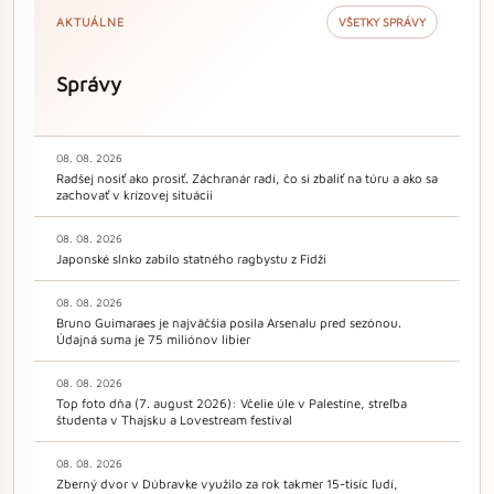
AKTUÁLNE
VŠETKY SPRÁVY
Správy
08. 08. 2026
Radšej nosiť ako prosiť. Záchranár radí, čo si zbaliť na túru a ako sa
zachovať v krízovej situácii
08. 08. 2026
Japonské slnko zabilo statného ragbystu z Fidži
08. 08. 2026
Bruno Guimaraes je najväčšia posila Arsenalu pred sezónou.
Údajná suma je 75 miliónov libier
08. 08. 2026
Top foto dňa (7. august 2026): Včelie úle v Palestíne, streľba
študenta v Thajsku a Lovestream festival
08. 08. 2026
Zberný dvor v Dúbravke využilo za rok takmer 15-tisíc ľudí,