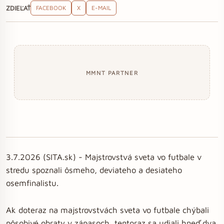
ZDIEĽAŤ
FACEBOOK
X
E-MAIL
MMNT PARTNER
3.7.2026 (SITA.sk) - Majstrovstvá sveta vo futbale v
stredu spoznali ôsmeho, deviateho a desiateho
osemfinalistu.
Ak doteraz na majstrovstvách sveta vo futbale chýbali
pôsobivé obraty v zápasoch, tentoraz sa udiali hneď dva.