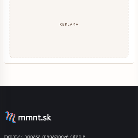
REKLAMA
mmnt.sk
mmnt.sk prináša magazínové čítanie