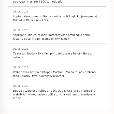
odovzdali viac ako 1 600 ton odpadu
08. 08. 2026
Lopta z Maradonovho Gólu storočia proti Anglicku je na predaj.
Odhad je 10 miliónov USD
08. 08. 2026
Spoznajte Smolenice inak. Komentovaná prehliadka odhalí
históriu obce, Molpír aj Smolenický zámok
08. 08. 2026
Za smrťou hráča NBA z Memphisu je kokaín a heroín. Bola to
nehoda
08. 08. 2026
Volko chváli svojho nástupcu Machatu. Má na to, aby prekonal
moje rekordy, tvrdí slovenský rekordér
08. 08. 2026
Desivo vyzerajúca nehoda na D1. Dodávka zhorela v priebehu
niekoľkých minút, jeden vodič skončil s vážnymi zraneniami –
VIDEO