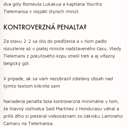
dva góly Romeula Lukakua a kapitána Youriho
Tielemansa v rozpätí štyroch minút.
KONTROVERZNÁ PENALTA?
Za stavu 2:2 sa išlo do predĺženia a v ňom padlo
rozuzlenie až v piatej minúte nadstaveného času. Vtedy
Tielemans z pokutového kopu strelil tretí a aj víťazný
belgický gól.
V prípade, ak sa vám nezobrazil zdieľaný obsah nad
týmto textom kliknite sem
Nariadená penalta bola kontroverzná minimálne v tom,
že hlavný rozhodca Saíd Martínez z Hondurasu váhal a
príliš dlho si prezeral videozáznam zo zákroku Lamineho
Camaru na Tielemansa.