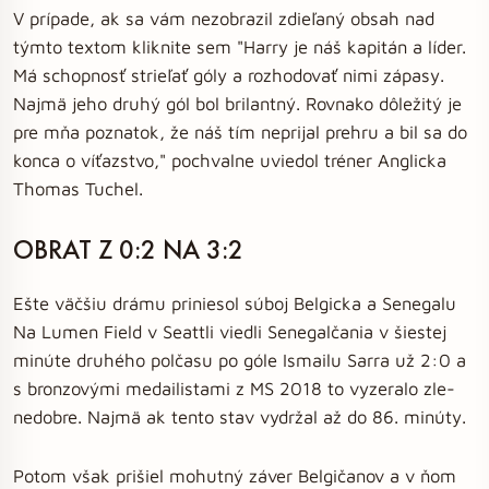
V prípade, ak sa vám nezobrazil zdieľaný obsah nad
týmto textom kliknite sem "Harry je náš kapitán a líder.
Má schopnosť strieľať góly a rozhodovať nimi zápasy.
Najmä jeho druhý gól bol brilantný. Rovnako dôležitý je
pre mňa poznatok, že náš tím neprijal prehru a bil sa do
konca o víťazstvo," pochvalne uviedol tréner Anglicka
Thomas Tuchel.
OBRAT Z 0:2 NA 3:2
Ešte väčšiu drámu priniesol súboj Belgicka a Senegalu
Na Lumen Field v Seattli viedli Senegalčania v šiestej
minúte druhého polčasu po góle Ismailu Sarra už 2:0 a
s bronzovými medailistami z MS 2018 to vyzeralo zle-
nedobre. Najmä ak tento stav vydržal až do 86. minúty.
Potom však prišiel mohutný záver Belgičanov a v ňom