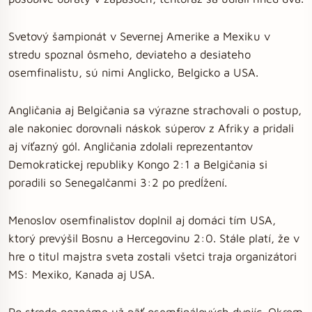
Svetový šampionát v Severnej Amerike a Mexiku v
stredu spoznal ôsmeho, deviateho a desiateho
osemfinalistu, sú nimi Anglicko, Belgicko a USA.
Angličania aj Belgičania sa výrazne strachovali o postup,
ale nakoniec dorovnali náskok súperov z Afriky a pridali
aj víťazný gól. Angličania zdolali reprezentantov
Demokratickej republiky Kongo 2:1 a Belgičania si
poradili so Senegalčanmi 3:2 po predĺžení.
Menoslov osemfinalistov doplnil aj domáci tím USA,
ktorý prevýšil Bosnu a Hercegovinu 2:0. Stále platí, že v
hre o titul majstra sveta zostali všetci traja organizátori
MS: Mexiko, Kanada aj USA.
Po strede poznáme už päť osemfinálových dvojíc. Okrem