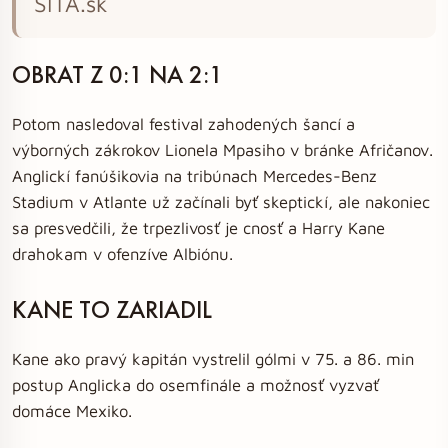
SITA.sk
OBRAT Z 0:1 NA 2:1
Potom nasledoval festival zahodených šancí a
výborných zákrokov Lionela Mpasiho v bránke Afričanov.
Anglickí fanúšikovia na tribúnach Mercedes-Benz
Stadium v Atlante už začínali byť skeptickí, ale nakoniec
sa presvedčili, že trpezlivosť je cnosť a Harry Kane
drahokam v ofenzíve Albiónu.
KANE TO ZARIADIL
Kane ako pravý kapitán vystrelil gólmi v 75. a 86. min
postup Anglicka do osemfinále a možnosť vyzvať
domáce Mexiko.