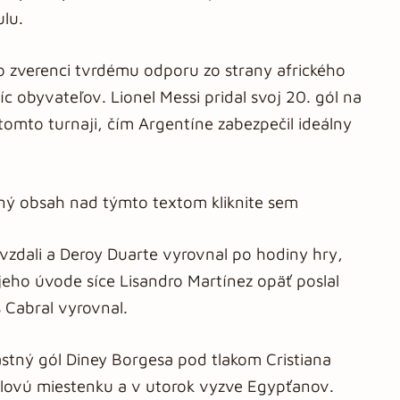
ulu.
ho zverenci tvrdému odporu zo strany afrického
c obyvateľov. Lionel Messi pridal svoj 20. gól na
omto turnaji, čím Argentíne zabezpečil ideálny
aný obsah nad týmto textom kliknite sem
vzdali a Deroy Duarte vyrovnal po hodiny hry,
 jeho úvode síce Lisandro Martínez opäť poslal
 Cabral vyrovnal.
astný gól Diney Borgesa pod tlakom Cristiana
nálovú miestenku a v utorok vyzve Egypťanov.