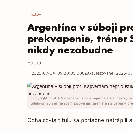
SPRÁVY
Argentína v súboji p
prekvapenie, tréner S
nikdy nezabudne
Futbal
2026-07-04T09:30:05.000Z
Aktualizované:
2026-07
Copyright © SITA Slovenská tlačová agentúra a.s. Všetky pr
udeľovať súhlas na rozmnožovanie, šírenie a na verejný pren
Obhajcovia titulu sa poriadne natrápili a