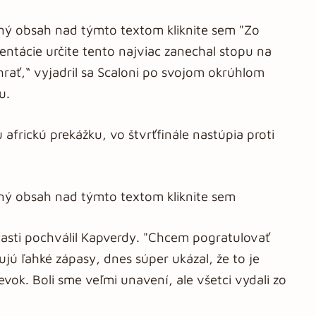
aný obsah nad týmto textom kliknite sem "Zo
entácie určite tento najviac zanechal stopu na
hrať,“ vyjadril sa Scaloni po svojom okrúhlom
u.
 africkú prekážku, vo štvrťfinále nastúpia proti
aný obsah nad týmto textom kliknite sem
asti pochválil Kapverdy. "Chcem pogratulovať
ujú ľahké zápasy, dnes súper ukázal, že to je
evok. Boli sme veľmi unavení, ale všetci vydali zo