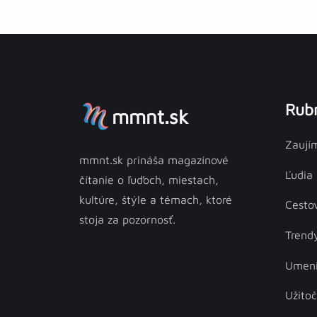
Rubr
mmnt.sk
Zaují
mmnt.sk prináša magazínové
Ľudia
čítanie o ľuďoch, miestach,
kultúre, štýle a témach, ktoré
Cesto
stoja za pozornosť.
Trend
Umen
Užito