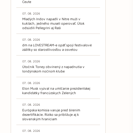
Ceute
07. 08. 2026
Mladých Indov napadli v Nitre muži v
kuklách, jedného museli operovať. Útok
odsúdili Pellegrini aj Raši
07. 08. 2026
dm na LOVESTREAM-e opäť spojí festivalové
zážitky so starostlivosťou a osvetou
07. 08. 2026
Útočník Toney obvinený z napadnutia v
londýnskom nočnom klube
07. 08. 2026
Elon Musk vyzval na umlčanie prezidentskej
kandidátky francúzskych Zelených
07. 08. 2026
Európska komisia varuje pred šírením
dezertifikácie. Riziko sa približuje aj k
slovenským hraniciam
07. 08. 2026