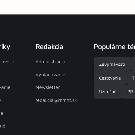
iky
Redakcia
Populárne t
mavosti
Administrácia
Zaujímavosti
Vyhľadávanie
Cestovanie
T
vanie
Newsletter
Užitočné
PR
y
redakcia@mmnt.sk
ie
čné