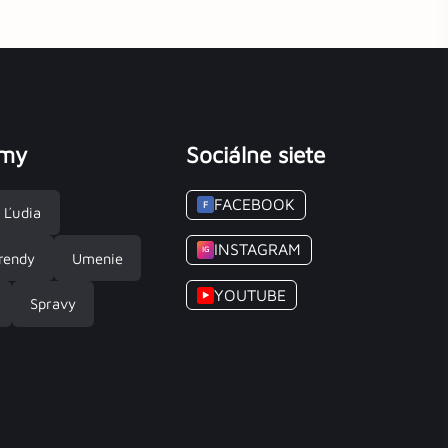
émy
Sociálne siete
FACEBOOK
F
Ľudia
INSTAGRAM
IG
rendy
Umenie
YOUTUBE
▶
Spravy