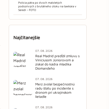
Polícia pátra po dvoch maloletých
podozrivých z brutálneho útoku na taxikára v
Seredi – FOTO
Najčítanejšie
07. 08. 2026
Real Madrid predĺžil zmluvu s
Viníciusom Júniorovom a
získal do kádra mladíka
Diomandeho
07. 08. 2026
Merz zvolal bezpečnostnú
radu štátu po incidente s
dronom pri ukrajinskom
lietadle
07. 08. 2026