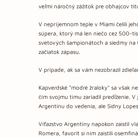
veľmi náročný zážitok pre obhajcov tit
V nepríjemnom teple v Miami čelili je
súpera, ktorý má len niečo cez 500-tisí
svetových šampionátoch a siedmy na t
začiatok zápasu.
V prípade, ak sa vám nezobrazil zdieľ
Kapverdské "modré žraloky" sa však ne
čím svojmu tímu zariadil predĺženie. V
Argentínu do vedenia, ale Sidny Lopes
Víťazstvo Argentíny napokon zaistil vl
Romera, favorit si ním zaistili osemfi