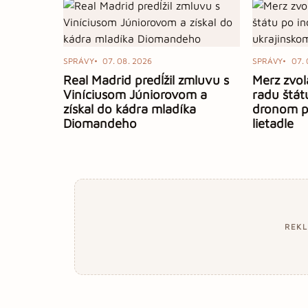
SPRÁVY
07. 08. 2026
SPRÁVY
07. 
Real Madrid predĺžil zmluvu s
Merz zvol
Viníciusom Júniorovom a
radu štát
získal do kádra mladíka
dronom pr
Diomandeho
lietadle
REK