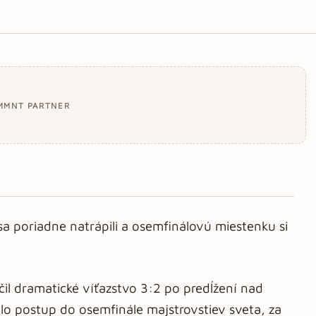
MMNT PARTNER
 sa poriadne natrápili a osemfinálovú miestenku si
čil dramatické víťazstvo 3:2 po predĺžení nad
lo postup do osemfinále majstrovstiev sveta, za