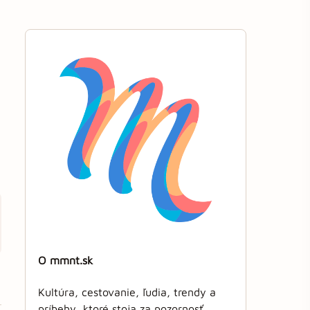
O mmnt.sk
Kultúra, cestovanie, ľudia, trendy a
príbehy, ktoré stoja za pozornosť.