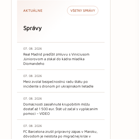
AKTUÁLNE
VŠETKY SPRÁVY
Správy
07. 08. 2026
Real Madrid predĺžil zmluvu s Viníciusom
Júniorovom a získal do kádra mladíka
Diomandeho
07. 08. 2026
Merz zvolal bezpečnostnú radu štátu po
incidente s dronom pri ukrajinskom lietadle
07. 08. 2026
Domácnosti zasiahnuté krupobitím môžu
dostať až 1 500 eur. Štát už začal s vyplácaním
pomoci – VIDEO
07. 08. 2026
FC Barcelona zrušil prípravný zápas v Maroku,
dôvodom je neistota po migračnej kríze v