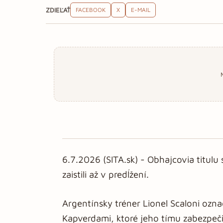
ZDIEĽAŤ
FACEBOOK
X
E-MAIL
6.7.2026 (SITA.sk) - Obhajcovia titulu
zaistili až v predĺžení.
Argentínsky tréner Lionel Scaloni ozna
Kapverdami, ktoré jeho tímu zabezpeči