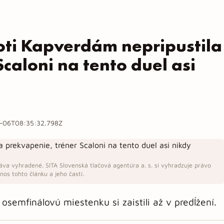
roti Kapverdám nepripustila
caloni na tento duel asi
-06T08:35:32.798Z
áva vyhradené. SITA Slovenská tlačová agentúra a. s. si vyhradzuje právo
os tohto článku a jeho častí.
 osemfinálovú miestenku si zaistili až v predĺžení.