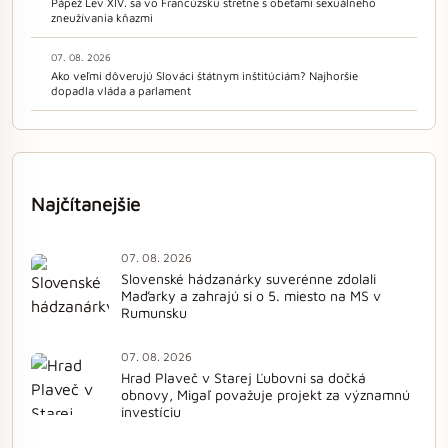
Pápež Lev XIV. sa vo Francúzsku stretne s obeťami sexuálneho
zneužívania kňazmi
07. 08. 2026
Ako veľmi dôverujú Slováci štátnym inštitúciám? Najhoršie
dopadla vláda a parlament
Najčítanejšie
07. 08. 2026
Slovenské hádzanárky suverénne zdolali
Maďarky a zahrajú si o 5. miesto na MS v
Rumunsku
07. 08. 2026
Hrad Plaveč v Starej Ľubovni sa dočká
obnovy, Migaľ považuje projekt za významnú
investíciu