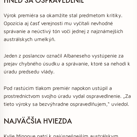
HNEĎ SA OSPRAVEDLNIL
Výrok premiéra sa okamžite stal predmetom kritiky.
Opozícia aj časť verejnosti mu vyčítali nevhodné
správanie a neúctivý tón voči jednej z najznámejších
austrálskych umelkýň.
Jeden z poslancov označil Albaneseho vystúpenie za
prejav chybného úsudku a správanie, ktoré sa nehodí k
úradu predsedu vlády.
Pod rastúcim tlakom premiér napokon ustúpil a
prostredníctvom svojho úradu vydal ospravedlnenie. „Za
tieto výroky sa bezvýhradne ospravedlňujem,“ uviedol.
NAJVÄČŠIA HVIEZDA
Kylie Minogue patrí k najúspešnejším austrálskym