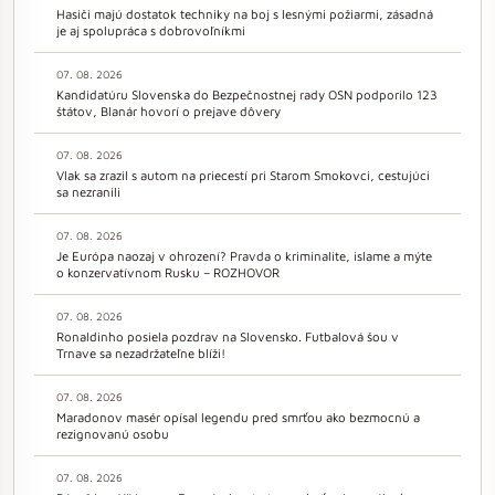
Hasiči majú dostatok techniky na boj s lesnými požiarmi, zásadná
je aj spolupráca s dobrovoľníkmi
07. 08. 2026
Kandidatúru Slovenska do Bezpečnostnej rady OSN podporilo 123
štátov, Blanár hovorí o prejave dôvery
07. 08. 2026
Vlak sa zrazil s autom na priecestí pri Starom Smokovci, cestujúci
sa nezranili
07. 08. 2026
Je Európa naozaj v ohrození? Pravda o kriminalite, islame a mýte
o konzervatívnom Rusku – ROZHOVOR
07. 08. 2026
Ronaldinho posiela pozdrav na Slovensko. Futbalová šou v
Trnave sa nezadržateľne blíži!
07. 08. 2026
Maradonov masér opísal legendu pred smrťou ako bezmocnú a
rezignovanú osobu
07. 08. 2026