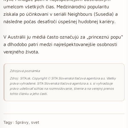
umelcom všetkých čias. Medzinárodnú popularitu
získala po účinkovaní v seriáli Neighbours (Susedia) a
následne počas desaťročí úspešnej hudobnej kariéry.
V Austrálii ju médiá často označujú za „princeznú popu“
a dlhodobo patrí medzi najrešpektovanejšie osobnosti
verejného života.
Zdrojová poznámka
Zdroj: SITA.sk. Copyright © SITA Slovenská tlačová agentúra a.s. Všetky
práva vyhradené. SITA Slovenská tlačová agentúra a. s. si vyhradzuje
právo udeľovať súhlas na rozmnožovanie, šírenie a na verejný prenos
tohto článku a jeho častí.
Tagy:
Správy, svet