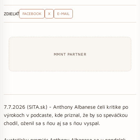
ZDIEĽAŤ
FACEBOOK
X
E-MAIL
MMNT PARTNER
7.7.2026 (SITA.sk) - Anthony Albanese čelí kritike po
výrokoch v podcaste, kde priznal, že by so speváčkou
chodil, oženil sa s ňou aj sa s ňou vyspal.
Austrálsky premiér Anthony Albanese sa v pondelok