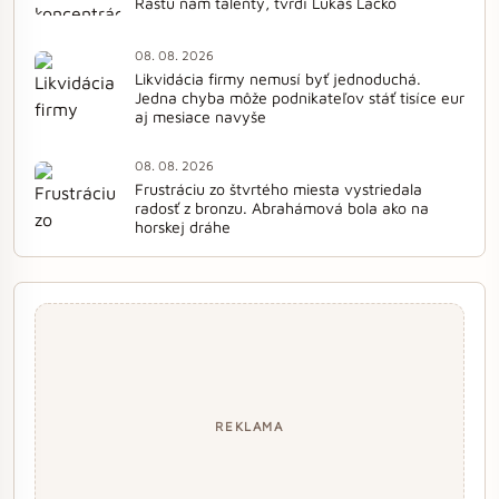
Rastú nám talenty, tvrdí Lukáš Lacko
08. 08. 2026
Likvidácia firmy nemusí byť jednoduchá.
Jedna chyba môže podnikateľov stáť tisíce eur
aj mesiace navyše
08. 08. 2026
Frustráciu zo štvrtého miesta vystriedala
radosť z bronzu. Abrahámová bola ako na
horskej dráhe
REKLAMA