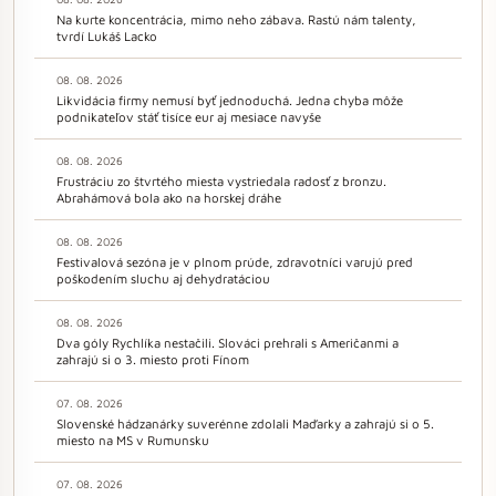
Na kurte koncentrácia, mimo neho zábava. Rastú nám talenty,
tvrdí Lukáš Lacko
08. 08. 2026
Likvidácia firmy nemusí byť jednoduchá. Jedna chyba môže
podnikateľov stáť tisíce eur aj mesiace navyše
08. 08. 2026
Frustráciu zo štvrtého miesta vystriedala radosť z bronzu.
Abrahámová bola ako na horskej dráhe
08. 08. 2026
Festivalová sezóna je v plnom prúde, zdravotníci varujú pred
poškodením sluchu aj dehydratáciou
08. 08. 2026
Dva góly Rychlíka nestačili. Slováci prehrali s Američanmi a
zahrajú si o 3. miesto proti Fínom
07. 08. 2026
Slovenské hádzanárky suverénne zdolali Maďarky a zahrajú si o 5.
miesto na MS v Rumunsku
07. 08. 2026