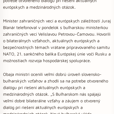
potrebe otvoreného dialógu pri riešení aktuálnych
európskych a medzinárodných otázok.
Minister zahraničných vecí a európskych záležitostí Juraj
Blanár telefonoval v pondelok s bulharskou ministerkou
zahraničných vecí Velislavou Petrovou-Čamovou. Hovorili
o bilaterálnych vzťahoch, aktuálnych európskych a
bezpečnostných témach vrátane pripravovaného samitu
NATO, 21. sankčného balíka Európskej únie voči Rusku a
možnostiach rozvoja hospodárskej spolupráce.
Obaja ministri ocenili veľmi dobrú úroveň slovensko-
bulharských vzťahov a zhodli sa na potrebe otvoreného
dialógu pri riešení aktuálnych európskych a
medzinárodných otázok. „S Bulharskom nás spájajú
veľmi dobré bilaterálne vzťahy a záujem o otvorený
dialóg pri riešení aktuálnych európskych a
medzinárodných otázok. Nová bulharská vláda