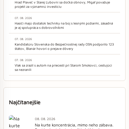
Hrad Plaveč v Starej Ľubovni sa dočká obnovy, Migaľ považuje
projekt za významnú investíciu
07. 08. 2026
Hasiči majú dostatok techniky na boj s lesnými požiarmi, zásadná
je aj spolupráca s dobrovoľníkmi
07. 08. 2026
Kandidatúru Slovenska do Bezpečnostnej rady OSN podporilo 123
štátov, Blanár hovorí o prejave dôvery
07. 08. 2026
Vlak sa zrazil s autom na priecestí pri Starom Smokovci, cestujúci
sa nezranili
Najčítanejšie
08. 08. 2026
Na kurte koncentrácia, mimo neho zábava.