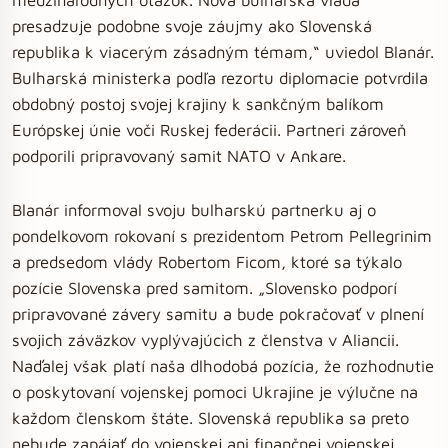
presadzuje podobne svoje záujmy ako Slovenská
republika k viacerým zásadným témam,“ uviedol Blanár.
Bulharská ministerka podľa rezortu diplomacie potvrdila
obdobný postoj svojej krajiny k sankčným balíkom
Európskej únie voči Ruskej federácii. Partneri zároveň
podporili pripravovaný samit NATO v Ankare.
Blanár informoval svoju bulharskú partnerku aj o
pondelkovom rokovaní s prezidentom Petrom Pellegrinim
a predsedom vlády Robertom Ficom, ktoré sa týkalo
pozície Slovenska pred samitom. „Slovensko podporí
pripravované závery samitu a bude pokračovať v plnení
svojich záväzkov vyplývajúcich z členstva v Aliancii.
Naďalej však platí naša dlhodobá pozícia, že rozhodnutie
o poskytovaní vojenskej pomoci Ukrajine je výlučne na
každom členskom štáte. Slovenská republika sa preto
nebude zapájať do vojenskej ani finančnej vojenskej