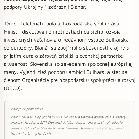
podpory Ukrajiny,“ zdôraznil Blanár.
Témou telefonátu bola aj hospodárska spolupráca.
Ministri diskutovali o možnostiach ďalšieho rozvoja
investičných vzťahov a o nedávnom vstupe Bulharska
do eurozóny. Blanár sa zaujímal o skúsenosti krajiny s
prijatím eura a zároveň priblížil slovenskej partnerke
skúsenosti Slovenska so zavedením spoločnej európskej
meny. Vyjadril tiež podporu ambícii Bulharska stať sa
členom Organizácie pre hospodársku spoluprácu a rozvoj
(OECD).
Zdrojová poznámka
Zdroj: SITA.sk. Copyright © SITA Slovenská tlačová agentúra a.s. Všetky
práva vyhradené. SITA Slovenská tlačová agentúra a. s. si vyhradzuje
právo udeľovať súhlas na rozmnožovanie, šírenie a na verejný prenos
tohto článku a jeho častí.