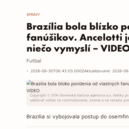
SPRÁVY
Brazília bola blízko 
fanúšikov. Ancelotti 
niečo vymyslí – VIDE
Futbal
2026-06-30T06:43:03.000Z
Aktualizované:
2026-06
Copyright © SITA Slovenská tlačová agentúra a.s. Všetky pr
udeľovať súhlas na rozmnožovanie, šírenie a na verejný pren
Brazília si vybojovala postup do osemfin