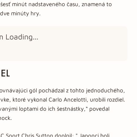
 šesť minút nadstaveného času, znamená to
 dve minúty hry.
m Loading...
EL
ovnávajúci gól pochádzal z tohto jednoduchého,
e, ktoré vykonal Carlo Ancelotti, urobili rozdiel.
vanými loptami do ich šestnástky,“ povedal
nock.
 Sport Chris Sutton doplnil: " Japonci boli