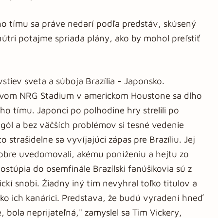
eho tímu sa práve nedarí podľa predstáv, skúsený
útri potajme spriada plány, ako by mohol preľstiť
ovstiev sveta a súboja Brazília - Japonsko.
ícovom NRG Stadium v americkom Houstone sa dlho
ho tímu. Japonci po polhodine hry strelili po
 gól a bez väčších problémov si tesné vedenie
 strašidelne sa vyvíjajúci zápas pre Brazíliu. Jej
 dobre uvedomovali, akému poníženiu a hejtu zo
ostúpia do osemfinále Brazílski fanúšikovia sú z
kí snobi. Žiadny iný tím nevyhral toľko titulov a
ko ich kanárici. Predstava, že budú vyradení hneď
e, bola neprijateľná," zamyslel sa Tim Vickery,