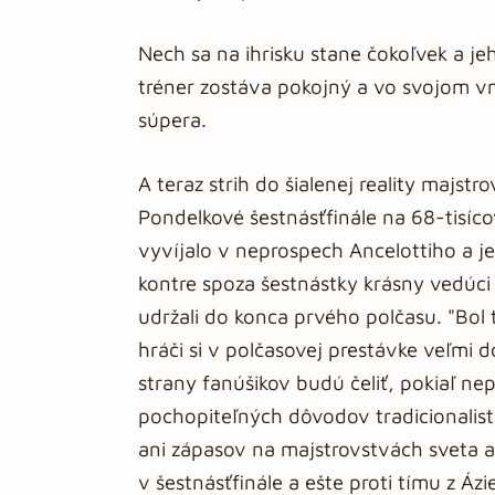
Nech sa na ihrisku stane čokoľvek a j
tréner zostáva pokojný a vo svojom vn
súpera.
A teraz strih do šialenej reality majstr
Pondelkové šestnásťfinále na 68-tis
vyvíjalo v neprospech Ancelottiho a je
kontre spoza šestnástky krásny vedúci
udržali do konca prvého polčasu. "Bol to
hráči si v polčasovej prestávke veľmi
strany fanúšikov budú čeliť, pokiaľ nep
pochopiteľných dôvodov tradicionalistic
ani zápasov na majstrovstvách sveta a
v šestnásťfinále a ešte proti tímu z Ázi