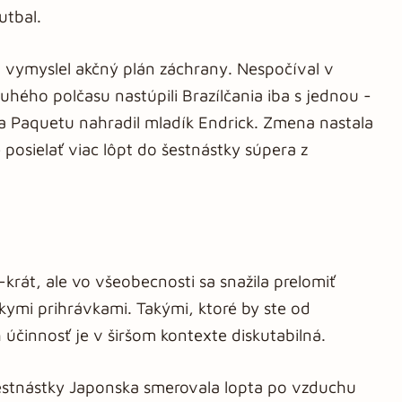
utbal.
 vymyslel akčný plán záchrany. Nespočíval v
hého polčasu nastúpili Brazílčania iba s jednou -
Paquetu nahradil mladík Endrick. Zmena nastala
posielať viac lôpt do šestnástky súpera z
-krát, ale vo všeobecnosti sa snažila prelomiť
kymi prihrávkami. Takými, ktoré by ste od
 účinnosť je v širšom kontexte diskutabilná.
estnástky Japonska smerovala lopta po vzduchu