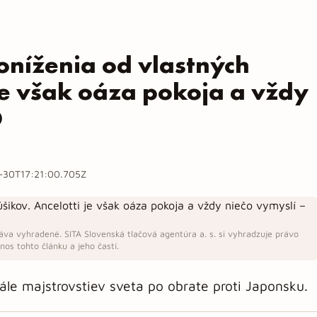
poníženia od vlastných
je však oáza pokoja a vždy
O
-30T17:21:00.705Z
áva vyhradené. SITA Slovenská tlačová agentúra a. s. si vyhradzuje právo
os tohto článku a jeho častí.
ále majstrovstiev sveta po obrate proti Japonsku.