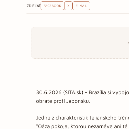
ZDIEĽAŤ
FACEBOOK
X
E-MAIL
30.6.2026 (SITA.sk) - Brazília si vybo
obrate proti Japonsku.
Jedna z charakteristík talianskeho tré
"Oáza pokoja, ktorou nezamáva ani tá n