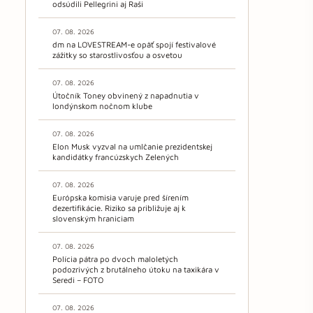
odsúdili Pellegrini aj Raši
07. 08. 2026
dm na LOVESTREAM-e opäť spojí festivalové
zážitky so starostlivosťou a osvetou
07. 08. 2026
Útočník Toney obvinený z napadnutia v
londýnskom nočnom klube
07. 08. 2026
Elon Musk vyzval na umlčanie prezidentskej
kandidátky francúzskych Zelených
07. 08. 2026
Európska komisia varuje pred šírením
dezertifikácie. Riziko sa približuje aj k
slovenským hraniciam
07. 08. 2026
Polícia pátra po dvoch maloletých
podozrivých z brutálneho útoku na taxikára v
Seredi – FOTO
07. 08. 2026