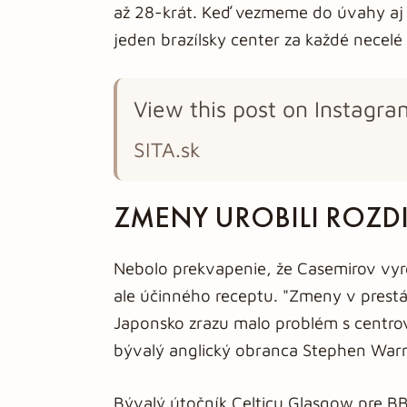
až 28-krát. Keď vezmeme do úvahy aj
jeden brazílsky center za každé necelé
View this post on Instagra
SITA.sk
ZMENY UROBILI ROZDI
Nebolo prekvapenie, že Casemirov vyr
ale účinného receptu. "Zmeny v prestávk
Japonsko zrazu malo problém s centro
bývalý anglický obranca Stephen War
Bývalý útočník Celticu Glasgow pre BBC