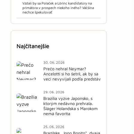
Vzdali by sa Polaček a Lörinc kandidatúry na
primátora v prospech niekoho iného? Väčšina
nechce špekulovať
Najčítanejšie
30. 06. 2026
Prečo nehral Neymar?
Ancelotti si ho šetril, ak by sa
veci nevyvíjali podľa predstáv
29. 06. 2026
Brazília vyzve Japonsko, s
ktorým nedávno prehrala.
Šláger Holandska s Marokom
nemá favorita
25. 06. 2026
Brazílske „Jogo Bonito“, dvaja