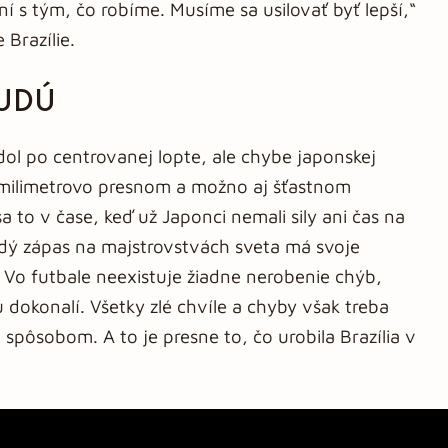
 s tým, čo robíme. Musíme sa usilovať byť lepší,“
 Brazílie.
BUDÚ
dol po centrovanej lopte, ale chybe japonskej
milimetrovo presnom a možno aj šťastnom
sa to v čase, keď už Japonci nemali sily ani čas na
ždý zápas na majstrovstvách sveta má svoje
 Vo futbale neexistuje žiadne nerobenie chýb,
sú dokonalí. Všetky zlé chvíle a chyby však treba
 spôsobom. A to je presne to, čo urobila Brazília v