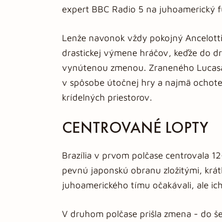
expert BBC Radio 5 na juhoamerický f
Lenže navonok vždy pokojný Ancelotti
drastickej výmene hráčov, keďže do dru
vynútenou zmenou. Zraneného Lucasa 
v spôsobe útočnej hry a najmä ochote 
krídelných priestorov.
CENTROVANÉ LOPTY
Brazília v prvom polčase centrovala 12
pevnú japonskú obranu zložitými, krát
juhoamerického tímu očakávali, ale ich
V druhom polčase prišla zmena - do š