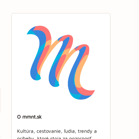
O mmnt.sk
Kultúra, cestovanie, ľudia, trendy a
príbehy, ktoré stoja za pozornosť.