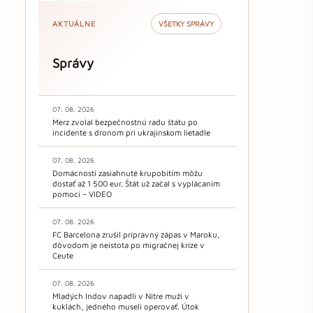
AKTUÁLNE
VŠETKY SPRÁVY
Správy
07. 08. 2026
Merz zvolal bezpečnostnú radu štátu po
incidente s dronom pri ukrajinskom lietadle
07. 08. 2026
Domácnosti zasiahnuté krupobitím môžu
dostať až 1 500 eur. Štát už začal s vyplácaním
pomoci – VIDEO
07. 08. 2026
FC Barcelona zrušil prípravný zápas v Maroku,
dôvodom je neistota po migračnej kríze v
Ceute
07. 08. 2026
Mladých Indov napadli v Nitre muži v
kuklách, jedného museli operovať. Útok