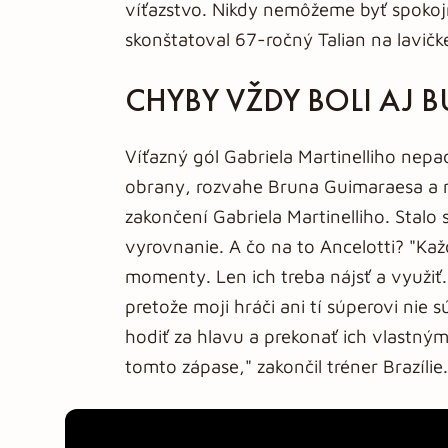
víťazstvo. Nikdy nemôžeme byť spokojní
skonštatoval 67-ročný Talian na lavičke
CHYBY VŽDY BOLI AJ 
Víťazný gól Gabriela Martinelliho nepa
obrany, rozvahe Bruna Guimaraesa a 
zakončení Gabriela Martinelliho. Stalo 
vyrovnanie. A čo na to Ancelotti? "Ka
momenty. Len ich treba nájsť a využiť.
pretože moji hráči ani tí súperovi nie 
hodiť za hlavu a prekonať ich vlastným
tomto zápase," zakončil tréner Brazílie.