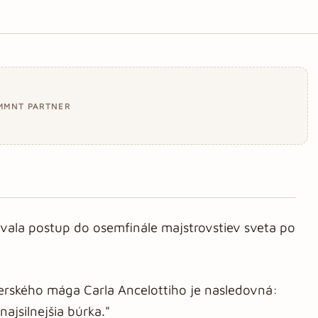
MMNT PARTNER
jovala postup do osemfinále majstrovstiev sveta po
nerského mága Carla Ancelottiho je nasledovná:
ajsilnejšia búrka."