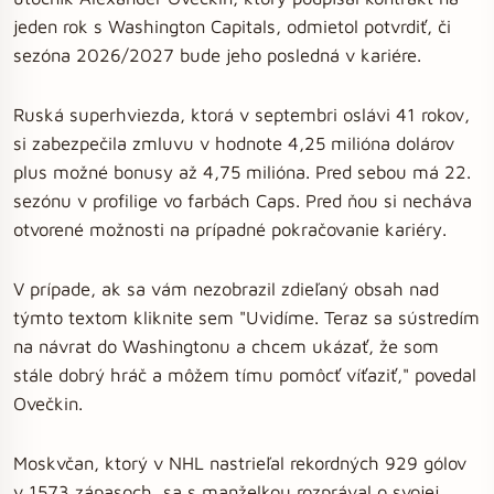
jeden rok s Washington Capitals, odmietol potvrdiť, či
sezóna 2026/2027 bude jeho posledná v kariére.
Ruská superhviezda, ktorá v septembri oslávi 41 rokov,
si zabezpečila zmluvu v hodnote 4,25 milióna dolárov
plus možné bonusy až 4,75 milióna. Pred sebou má 22.
sezónu v profilige vo farbách Caps. Pred ňou si necháva
otvorené možnosti na prípadné pokračovanie kariéry.
V prípade, ak sa vám nezobrazil zdieľaný obsah nad
týmto textom kliknite sem "Uvidíme. Teraz sa sústredím
na návrat do Washingtonu a chcem ukázať, že som
stále dobrý hráč a môžem tímu pomôcť víťaziť," povedal
Ovečkin.
Moskvčan, ktorý v NHL nastrieľal rekordných 929 gólov
v 1573 zápasoch, sa s manželkou rozprával o svojej