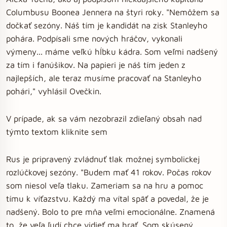
Columbusu Boonea Jennera na štyri roky. "Nemôžem sa
dočkať sezóny. Náš tím je kandidát na zisk Stanleyho
pohára. Podpísali sme nových hráčov, vykonali
výmeny... máme veľkú hĺbku kádra. Som veľmi nadšený
za tím i fanúšikov. Na papieri je náš tím jeden z
najlepších, ale teraz musíme pracovať na Stanleyho
pohári," vyhlásil Ovečkin.
V prípade, ak sa vám nezobrazil zdieľaný obsah nad
týmto textom kliknite sem
Rus je pripravený zvládnuť tlak možnej symbolickej
rozlúčkovej sezóny. "Budem mať 41 rokov. Počas rokov
som niesol veľa tlaku. Zameriam sa na hru a pomoc
tímu k víťazstvu. Každý ma vítal späť a povedal, že je
nadšený. Bolo to pre mňa veľmi emocionálne. Znamená
to, že veľa ľudí chce vidieť ma hrať. Som skúsený,