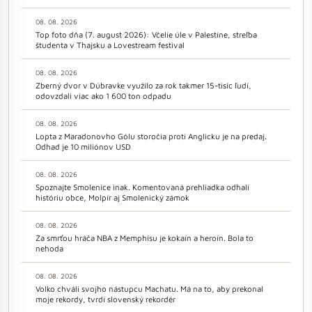
08. 08. 2026
Top foto dňa (7. august 2026): Včelie úle v Palestíne, streľba
študenta v Thajsku a Lovestream festival
08. 08. 2026
Zberný dvor v Dúbravke využilo za rok takmer 15-tisíc ľudí,
odovzdali viac ako 1 600 ton odpadu
08. 08. 2026
Lopta z Maradonovho Gólu storočia proti Anglicku je na predaj.
Odhad je 10 miliónov USD
08. 08. 2026
Spoznajte Smolenice inak. Komentovaná prehliadka odhalí
históriu obce, Molpír aj Smolenický zámok
08. 08. 2026
Za smrťou hráča NBA z Memphisu je kokaín a heroín. Bola to
nehoda
08. 08. 2026
Volko chváli svojho nástupcu Machatu. Má na to, aby prekonal
moje rekordy, tvrdí slovenský rekordér