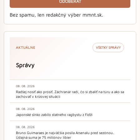
ODOBERAŤ
Bez spamu, len redakčný výber mmnt.sk.
AKTUÁLNE
VŠETKY SPRÁVY
Správy
08. 08. 2026
Radšej nosiť ako prosiť. Záchranár radí, čo si zbaliť na túru a ako sa
zachovať v krízovej situácii
08. 08. 2026
Japonské slnko zabilo statného ragbystu z Fidži
08. 08. 2026
Bruno Guimaraes je najväčšia posila Arsenalu pred sezónou.
Údajná suma je 75 miliónov libier