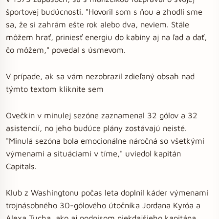
športovej budúcnosti. "Hovoril som s ňou a zhodli sme
sa, že si zahrám ešte rok alebo dva, neviem. Stále
môžem hrať, priniesť energiu do kabíny aj na ľad a dať,
čo môžem," povedal s úsmevom.
V prípade, ak sa vám nezobrazil zdieľaný obsah nad
týmto textom kliknite sem
Ovečkin v minulej sezóne zaznamenal 32 gólov a 32
asistencií, no jeho budúce plány zostávajú neisté.
"Minulá sezóna bola emocionálne náročná so všetkými
výmenami a situáciami v tíme," uviedol kapitán
Capitals.
Klub z Washingtonu počas leta doplnil káder výmenami
trojnásobného 30-gólového útočníka Jordana Kyróa a
Alexa Tucha, ako aj podpisom niekdajšieho kapitána