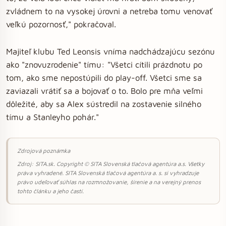
zvládnem to na vysokej úrovni a netreba tomu venovať
veľkú pozornosť," pokračoval.
Majiteľ klubu Ted Leonsis vníma nadchádzajúcu sezónu
ako "znovuzrodenie" tímu: "Všetci cítili prázdnotu po
tom, ako sme nepostúpili do play-off. Všetci sme sa
zaviazali vrátiť sa a bojovať o to. Bolo pre mňa veľmi
dôležité, aby sa Alex sústredil na zostavenie silného
tímu a Stanleyho pohár."
Zdrojová poznámka
Zdroj: SITA.sk. Copyright © SITA Slovenská tlačová agentúra a.s. Všetky
práva vyhradené. SITA Slovenská tlačová agentúra a. s. si vyhradzuje
právo udeľovať súhlas na rozmnožovanie, šírenie a na verejný prenos
tohto článku a jeho častí.