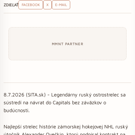
ZDIEĽAŤ
FACEBOOK
X
E-MAIL
MMNT PARTNER
8.7.2026 (SITA.sk) - Legendárny ruský ostrostrelec sa
sústredí na návrat do Capitals bez záväzkov o
budúcnosti.
Najlepší strelec histórie zámorskej hokejovej NHL ruský
útočník Alexander Ovečkin, ktorý podpísal kontrakt na