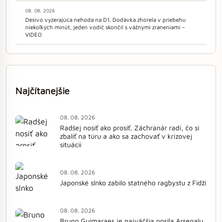
08. 08. 2026
Desivo vyzerajúca nehoda na D1. Dodávka zhorela v priebehu
niekoľkých minút, jeden vodič skončil s vážnymi zraneniami –
VIDEO
Najčítanejšie
08. 08. 2026
Radšej nosiť ako prosiť. Záchranár radí, čo si
zbaliť na túru a ako sa zachovať v krízovej
situácii
08. 08. 2026
Japonské slnko zabilo statného ragbystu z Fidži
08. 08. 2026
Bruno Guimaraes je najväčšia posila Arsenalu