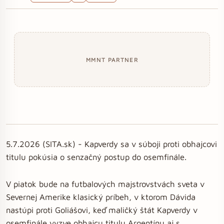
MMNT PARTNER
5.7.2026 (SITA.sk) - Kapverdy sa v súboji proti obhajcovi
titulu pokúsia o senzačný postup do osemfinále.
V piatok bude na futbalových majstrovstvách sveta v
Severnej Amerike klasický príbeh, v ktorom Dávida
nastúpi proti Goliášovi, keď maličký štát Kapverdy v
osemfinále vyzve obhajcu titulu Argentínu aj s