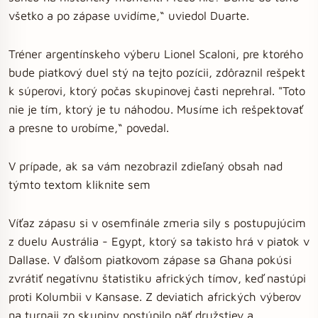
všetko a po zápase uvidíme,“ uviedol Duarte.
Tréner argentínskeho výberu Lionel Scaloni, pre ktorého
bude piatkový duel stý na tejto pozícii, zdôraznil rešpekt
k súperovi, ktorý počas skupinovej časti neprehral. "Toto
nie je tím, ktorý je tu náhodou. Musíme ich rešpektovať
a presne to urobíme,“ povedal.
V prípade, ak sa vám nezobrazil zdieľaný obsah nad
týmto textom kliknite sem
Víťaz zápasu si v osemfinále zmeria sily s postupujúcim
z duelu Austrália - Egypt, ktorý sa takisto hrá v piatok v
Dallase. V ďalšom piatkovom zápase sa Ghana pokúsi
zvrátiť negatívnu štatistiku afrických tímov, keď nastúpi
proti Kolumbii v Kansase. Z deviatich afrických výberov
na turnaji zo skupiny postúpilo päť družstiev a