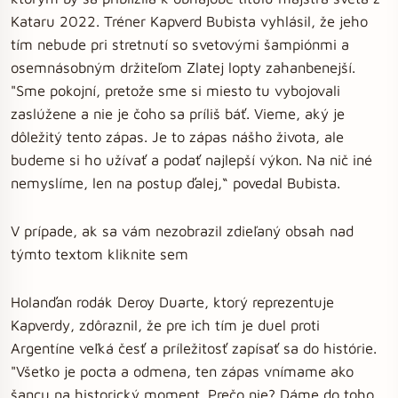
Kataru 2022. Tréner Kapverd Bubista vyhlásil, že jeho
tím nebude pri stretnutí so svetovými šampiónmi a
osemnásobným držiteľom Zlatej lopty zahanbenejší.
"Sme pokojní, pretože sme si miesto tu vybojovali
zaslúžene a nie je čoho sa príliš báť. Vieme, aký je
dôležitý tento zápas. Je to zápas nášho života, ale
budeme si ho užívať a podať najlepší výkon. Na nič iné
nemyslíme, len na postup ďalej,“ povedal Bubista.
V prípade, ak sa vám nezobrazil zdieľaný obsah nad
týmto textom kliknite sem
Holanďan rodák Deroy Duarte, ktorý reprezentuje
Kapverdy, zdôraznil, že pre ich tím je duel proti
Argentíne veľká česť a príležitosť zapísať sa do histórie.
"Všetko je pocta a odmena, ten zápas vnímame ako
šancu na historický moment. Prečo nie? Dáme do toho