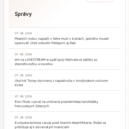
Správy
07. 08. 2026
Mladých Indov napadli v Nitre muži v kuklách, jedného museli
operovať. Útok odsúdili Pellegrini aj Raši
07. 08. 2026
dm na LOVESTREAM-e opäť spojí festivalové zážitky so
starostlivosťou a osvetou
07. 08. 2026
Útočník Toney obvinený z napadnutia v londýnskom nočnom
klube
07. 08. 2026
Elon Musk vyzval na umlčanie prezidentskej kandidátky
francúzskych Zelených
07. 08. 2026
Európska komisia varuje pred šírením dezertifikácie. Riziko sa
približuje aj k slovenským hraniciam