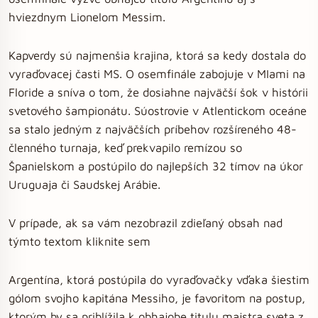
hviezdnym Lionelom Messim.
Kapverdy sú najmenšia krajina, ktorá sa kedy dostala do
vyraďovacej časti MS. O osemfinále zabojuje v MIami na
Floride a sníva o tom, že dosiahne najväčší šok v histórii
svetového šampionátu. Súostrovie v Atlentickom oceáne
sa stalo jedným z najväčších príbehov rozšíreného 48-
členného turnaja, keď prekvapilo remízou so
Španielskom a postúpilo do najlepších 32 tímov na úkor
Uruguaja či Saudskej Arábie.
V prípade, ak sa vám nezobrazil zdieľaný obsah nad
týmto textom kliknite sem
Argentína, ktorá postúpila do vyraďovačky vďaka šiestim
gólom svojho kapitána Messiho, je favoritom na postup,
ktorým by sa priblížila k obhajobe titulu majstra sveta z