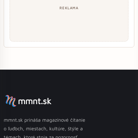
REKLAMA
mmnt.sk
mmnt.sk prináša magazínové čítanie
o ľuďoch, miestach, kultúre, štýle a
témach, ktoré stoja za pozornosť.