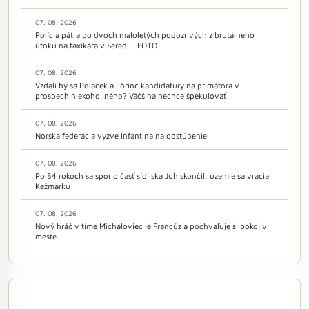
07. 08. 2026
Polícia pátra po dvoch maloletých podozrivých z brutálneho
útoku na taxikára v Seredi – FOTO
07. 08. 2026
Vzdali by sa Polaček a Lörinc kandidatúry na primátora v
prospech niekoho iného? Väčšina nechce špekulovať
07. 08. 2026
Nórska federácia vyzve Infantina na odstúpenie
07. 08. 2026
Po 34 rokoch sa spor o časť sídliska Juh skončil, územie sa vracia
Kežmarku
07. 08. 2026
Nový hráč v tíme Michaloviec je Francúz a pochvaľuje si pokoj v
meste