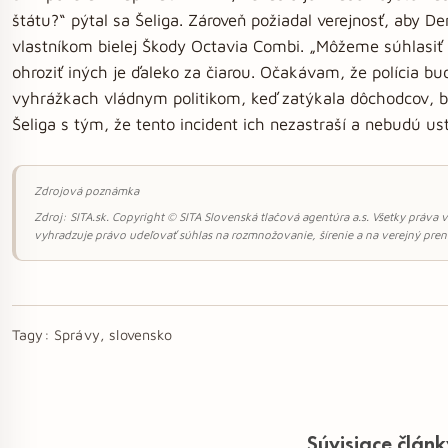
štátu?“ pýtal sa Šeliga. Zároveň požiadal verejnosť, aby De
vlastníkom bielej Škody Octavia Combi. „Môžeme súhlasiť a
ohroziť iných je ďaleko za čiarou. Očakávam, že polícia bu
vyhrážkach vládnym politikom, keď zatýkala dôchodcov, bu
Šeliga s tým, že tento incident ich nezastraší a nebudú us
Zdrojová poznámka
Zdroj: SITA.sk. Copyright © SITA Slovenská tlačová agentúra a.s. Všetky práva v
vyhradzuje právo udeľovať súhlas na rozmnožovanie, šírenie a na verejný preno
Tagy:
Správy, slovensko
Súvisiace člán