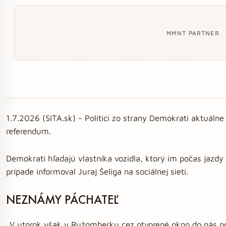
MMNT PARTNER
1.7.2026 (SITA.sk) - Politici zo strany Demokrati aktuálne
referendum.
Demokrati hľadajú vlastníka vozidla, ktorý im počas jazdy
prípade informoval Juraj Šeliga na sociálnej sieti.
NEZNÁMY PÁCHATEĽ
„V utorok však v Ružomberku cez otvorené okno do nás poč