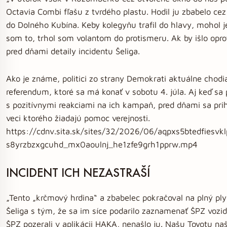
Octavia Combi fľašu z tvrdého plastu. Hodil ju zbabelo cez
do Dolného Kubína. Keby kolegyňu trafil do hlavy, mohol jej
som to, trhol som volantom do protismeru. Ak by išlo oprot
pred dňami detaily incidentu Šeliga.
Ako je známe, politici zo strany Demokrati aktuálne chodi
referendum, ktoré sa má konať v sobotu 4. júla. Aj keď sa 
s pozitívnymi reakciami na ich kampaň, pred dňami sa pri
veci ktorého žiadajú pomoc verejnosti.
https://cdnv.sita.sk/sites/32/2026/06/aqpxs5btedfies
s8yrzbzxgcuhd_mx0aoulnj_he1zfe9grh1pprw.mp4
INCIDENT ICH NEZASTRAŠÍ
„Tento „krčmový hrdina“ a zbabelec pokračoval na plný pl
Šeliga s tým, že sa im síce podarilo zaznamenať ŠPZ vozidl
ŠPZ pozerali v aplikácii HAKA, nenašlo ju. Našu Toyotu naš