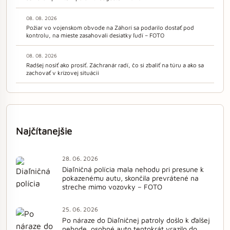
08. 08. 2026
Požiar vo vojenskom obvode na Záhorí sa podarilo dostať pod
kontrolu, na mieste zasahovali desiatky ľudí – FOTO
08. 08. 2026
Radšej nosiť ako prosiť. Záchranár radí, čo si zbaliť na túru a ako sa
zachovať v krízovej situácii
Najčítanejšie
28. 06. 2026
Diaľničná polícia mala nehodu pri presune k
pokazenému autu, skončila prevrátené na
streche mimo vozovky – FOTO
25. 06. 2026
Po náraze do Diaľničnej patroly došlo k ďalšej
nehode, osobné auto tentokrát vrazilo do