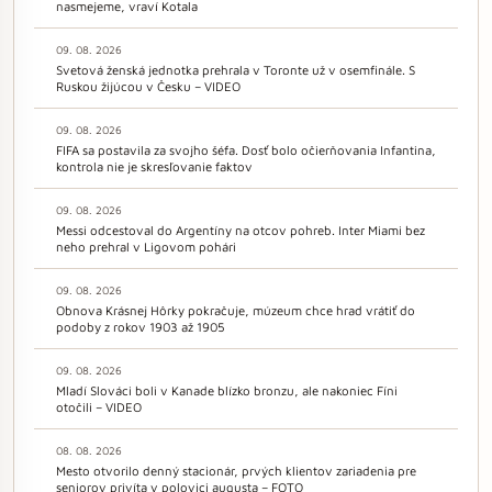
nasmejeme, vraví Kotala
09. 08. 2026
Svetová ženská jednotka prehrala v Toronte už v osemfinále. S
Ruskou žijúcou v Česku – VIDEO
09. 08. 2026
FIFA sa postavila za svojho šéfa. Dosť bolo očierňovania Infantina,
kontrola nie je skresľovanie faktov
09. 08. 2026
Messi odcestoval do Argentíny na otcov pohreb. Inter Miami bez
neho prehral v Ligovom pohári
09. 08. 2026
Obnova Krásnej Hôrky pokračuje, múzeum chce hrad vrátiť do
podoby z rokov 1903 až 1905
09. 08. 2026
Mladí Slováci boli v Kanade blízko bronzu, ale nakoniec Fíni
otočili – VIDEO
08. 08. 2026
Mesto otvorilo denný stacionár, prvých klientov zariadenia pre
seniorov privíta v polovici augusta – FOTO