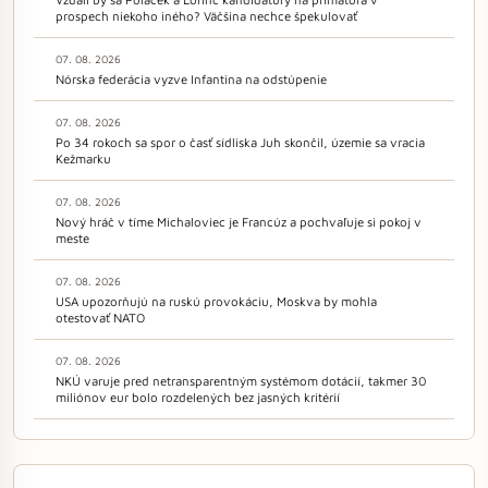
prospech niekoho iného? Väčšina nechce špekulovať
07. 08. 2026
Nórska federácia vyzve Infantina na odstúpenie
07. 08. 2026
Po 34 rokoch sa spor o časť sídliska Juh skončil, územie sa vracia
Kežmarku
07. 08. 2026
Nový hráč v tíme Michaloviec je Francúz a pochvaľuje si pokoj v
meste
07. 08. 2026
USA upozorňujú na ruskú provokáciu, Moskva by mohla
otestovať NATO
07. 08. 2026
NKÚ varuje pred netransparentným systémom dotácií, takmer 30
miliónov eur bolo rozdelených bez jasných kritérií