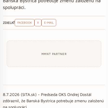
Banská Bystrica potrebuje zmenu založenú na
spolupráci.
ZDIEĽAŤ
FACEBOOK
X
E-MAIL
MMNT PARTNER
8.7.2026 (SITA.sk) - Predseda OKS Ondrej Dostál
zdôraznil, že Banská Bystrica potrebuje zmenu založenú
na spolupráci.