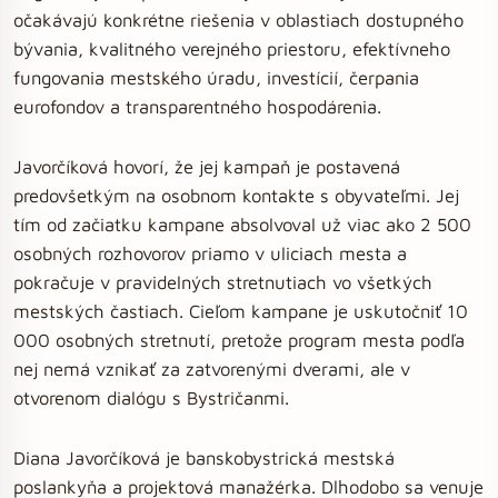
očakávajú konkrétne riešenia v oblastiach dostupného
bývania, kvalitného verejného priestoru, efektívneho
fungovania mestského úradu, investícií, čerpania
eurofondov a transparentného hospodárenia.
Javorčíková hovorí, že jej kampaň je postavená
predovšetkým na osobnom kontakte s obyvateľmi. Jej
tím od začiatku kampane absolvoval už viac ako 2 500
osobných rozhovorov priamo v uliciach mesta a
pokračuje v pravidelných stretnutiach vo všetkých
mestských častiach. Cieľom kampane je uskutočniť 10
000 osobných stretnutí, pretože program mesta podľa
nej nemá vznikať za zatvorenými dverami, ale v
otvorenom dialógu s Bystričanmi.
Diana Javorčíková je banskobystrická mestská
poslankyňa a projektová manažérka. Dlhodobo sa venuje