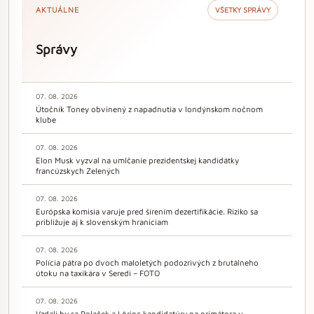
AKTUÁLNE
VŠETKY SPRÁVY
Správy
07. 08. 2026
Útočník Toney obvinený z napadnutia v londýnskom nočnom
klube
07. 08. 2026
Elon Musk vyzval na umlčanie prezidentskej kandidátky
francúzskych Zelených
07. 08. 2026
Európska komisia varuje pred šírením dezertifikácie. Riziko sa
približuje aj k slovenským hraniciam
07. 08. 2026
Polícia pátra po dvoch maloletých podozrivých z brutálneho
útoku na taxikára v Seredi – FOTO
07. 08. 2026
Vzdali by sa Polaček a Lörinc kandidatúry na primátora v