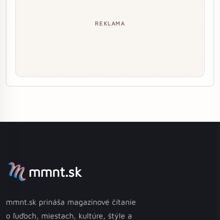
REKLAMA
mmnt.sk
mmnt.sk prináša magazínové čítanie
o ľuďoch, miestach, kultúre, štýle a