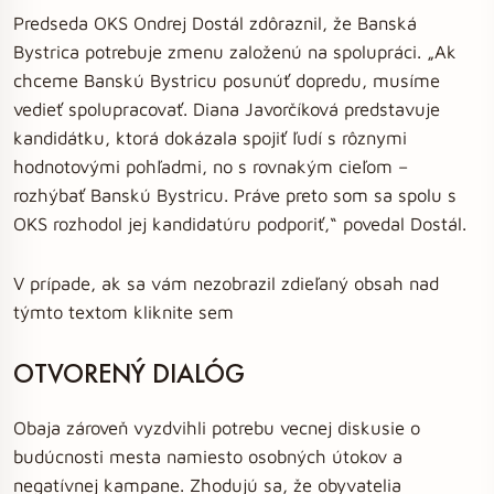
Predseda OKS Ondrej Dostál zdôraznil, že Banská
Bystrica potrebuje zmenu založenú na spolupráci. „Ak
chceme Banskú Bystricu posunúť dopredu, musíme
vedieť spolupracovať. Diana Javorčíková predstavuje
kandidátku, ktorá dokázala spojiť ľudí s rôznymi
hodnotovými pohľadmi, no s rovnakým cieľom –
rozhýbať Banskú Bystricu. Práve preto som sa spolu s
OKS rozhodol jej kandidatúru podporiť,“ povedal Dostál.
V prípade, ak sa vám nezobrazil zdieľaný obsah nad
týmto textom kliknite sem
OTVORENÝ DIALÓG
Obaja zároveň vyzdvihli potrebu vecnej diskusie o
budúcnosti mesta namiesto osobných útokov a
negatívnej kampane. Zhodujú sa, že obyvatelia