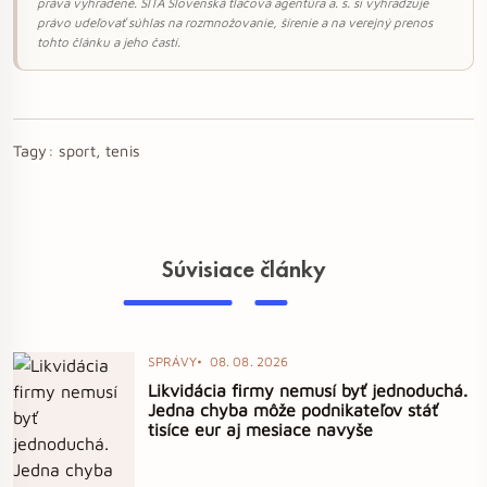
práva vyhradené. SITA Slovenská tlačová agentúra a. s. si vyhradzuje
právo udeľovať súhlas na rozmnožovanie, šírenie a na verejný prenos
tohto článku a jeho častí.
Tagy:
sport, tenis
Súvisiace články
SPRÁVY
08. 08. 2026
Likvidácia firmy nemusí byť jednoduchá.
Jedna chyba môže podnikateľov stáť
tisíce eur aj mesiace navyše