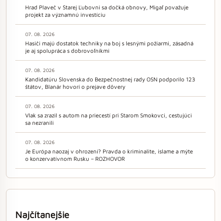
Hrad Plaveč v Starej Ľubovni sa dočká obnovy, Migaľ považuje
projekt za významnú investíciu
07. 08. 2026
Hasiči majú dostatok techniky na boj s lesnými požiarmi, zásadná
je aj spolupráca s dobrovoľníkmi
07. 08. 2026
Kandidatúru Slovenska do Bezpečnostnej rady OSN podporilo 123
štátov, Blanár hovorí o prejave dôvery
07. 08. 2026
Vlak sa zrazil s autom na priecestí pri Starom Smokovci, cestujúci
sa nezranili
07. 08. 2026
Je Európa naozaj v ohrození? Pravda o kriminalite, islame a mýte
o konzervatívnom Rusku – ROZHOVOR
Najčítanejšie