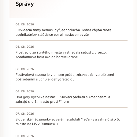
Správy
08. 08. 2026
Likvidácia firmy nemusí byť jednoduchá. Jedna chyba môže
podnikateľov stáť tisíce eur aj mesiace navyše
08. 08. 2026
Frustráciu zo štvrtého miesta vystriedala radosť z bronzu.
Abrahámová bola ako na horskej dráhe
08. 08. 2026
Festivalová sezóna je v plnom prúde, zdravotníci varujú pred
poškodením sluchu aj dehydratáciou
08. 08. 2026
Dva góly Rychlíka nestačili. Slováci prehrali s Američanmi a
zahrajú si o 3. miesto proti Fínom
07. 08. 2026
Slovenské hádzanárky suverénne zdolali Maďarky a zahrajú si o 5.
miesto na MS v Rumunsku
07. 08. 2026