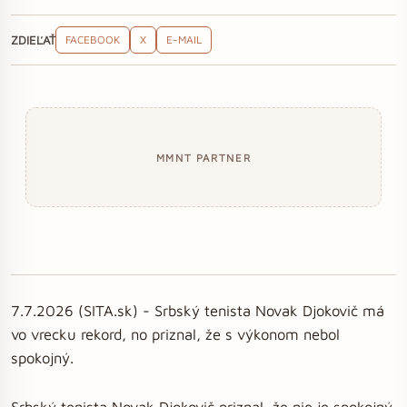
ZDIEĽAŤ
FACEBOOK
X
E-MAIL
MMNT PARTNER
7.7.2026 (SITA.sk) - Srbský tenista Novak Djokovič má
vo vrecku rekord, no priznal, že s výkonom nebol
spokojný.
Srbský tenista Novak Djokovič priznal, že nie je spokojný