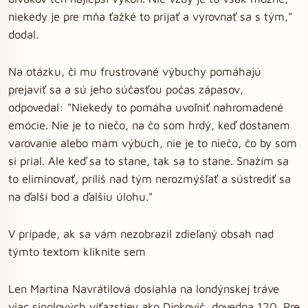
niekedy je pre mňa ťažké to prijať a vyrovnať sa s tým,"
dodal.
Na otázku, či mu frustrované výbuchy pomáhajú
prejaviť sa a sú jeho súčasťou počas zápasov,
odpovedal: "Niekedy to pomáha uvoľniť nahromadené
emócie. Nie je to niečo, na čo som hrdý, keď dostanem
varovanie alebo mám výbuch, nie je to niečo, čo by som
si prial. Ale keď sa to stane, tak sa to stane. Snažím sa
to eliminovať, príliš nad tým nerozmýšľať a sústrediť sa
na ďalší bod a ďalšiu úlohu."
V prípade, ak sa vám nezobrazil zdieľaný obsah nad
týmto textom kliknite sem
Len Martina Navrátilová dosiahla na londýnskej tráve
viac singlových víťazstiev ako Djokovič, dovedna 120. Pre