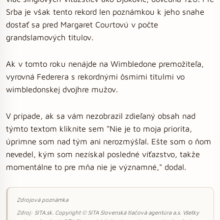
Srba je však tento rekord len poznámkou k jeho snahe
dostať sa pred Margaret Courtovú v počte
grandslamových titulov.
Ak v tomto roku nenájde na Wimbledone premožiteľa,
vyrovná Federera s rekordnými ôsmimi titulmi vo
wimbledonskej dvojhre mužov.
V prípade, ak sa vám nezobrazil zdieľaný obsah nad
týmto textom kliknite sem "Nie je to moja priorita,
úprimne som nad tým ani nerozmýšľal. Ešte som o ňom
nevedel, kým som nezískal posledné víťazstvo, takže
momentálne to pre mňa nie je významné," dodal.
Zdrojová poznámka
Zdroj: SITA.sk. Copyright © SITA Slovenská tlačová agentúra a.s. Všetky