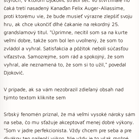
čaká tretí nasadený Kanaďan Felix Auger-Aliassime,
proti ktorému vie, že bude musieť výrazne zlepšiť svoju
hru, ak chce ukončiť dlhé čakanie na rekordný 25.
grandslamový titul. "Úprimne, necítil som sa na kurte
veľmi dobre, takže som bol len uvoľnený, že som to
zvládol a vyhral. Satisfakcia a pôžitok neboli súčasťou
víťazstva. Samozrejme, som rád a spokojný, že som
vyhral, ale neznamená to, že som si to užil," povedal
Djokovič.
V prípade, ak sa vám nezobrazil zdieľaný obsah nad
týmto textom kliknite sem
Srbský fenomén priznal, že má veľmi vysoké nároky sám
na seba, čo mu sťažuje akceptovať menej dobré výkony.
"Som v jadre perfekcionista. Vždy chcem pre seba a pre
divákov ten najlepší výkon. Nie vždy je to však možné,