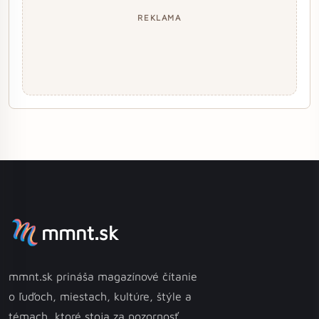
REKLAMA
mmnt.sk
mmnt.sk prináša magazínové čítanie
o ľuďoch, miestach, kultúre, štýle a
témach, ktoré stoja za pozornosť.