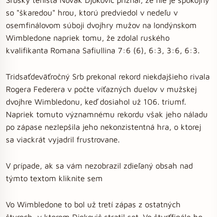
so "škaredou" hrou, ktorú predviedol v nedeľu v
osemfinálovom súboji dvojhry mužov na londýnskom
Wimbledone napriek tomu, že zdolal ruského
kvalifikanta Romana Safiullina 7:6 (6), 6:3, 3:6, 6:3.
Tridsaťdeväťročný Srb prekonal rekord niekdajšieho rivala
Rogera Federera v počte víťazných duelov v mužskej
dvojhre Wimbledonu, keď dosiahol už 106. triumf.
Napriek tomuto významnému rekordu však jeho náladu
po zápase nezlepšila jeho nekonzistentná hra, o ktorej
sa viackrát vyjadril frustrovane.
V prípade, ak sa vám nezobrazil zdieľaný obsah nad
týmto textom kliknite sem
Vo Wimbledone to bol už tretí zápas z ostatných
štyroch, v ktorom Djokovič stratil set. Vo štvrťfinále ho