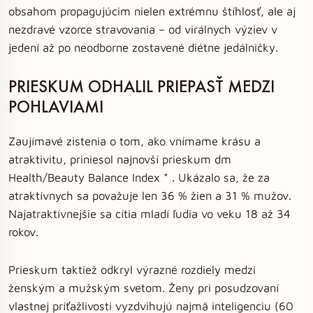
obsahom propagujúcim nielen extrémnu štíhlosť, ale aj
nezdravé vzorce stravovania – od virálnych výziev v
jedení až po neodborne zostavené diétne jedálničky.
PRIESKUM ODHALIL PRIEPASŤ MEDZI
POHLAVIAMI
Zaujímavé zistenia o tom, ako vnímame krásu a
atraktivitu, priniesol najnovší prieskum dm
Health/Beauty Balance Index * . Ukázalo sa, že za
atraktívnych sa považuje len 36 % žien a 31 % mužov.
Najatraktívnejšie sa cítia mladí ľudia vo veku 18 až 34
rokov.
Prieskum taktiež odkryl výrazné rozdiely medzi
ženským a mužským svetom. Ženy pri posudzovaní
vlastnej príťažlivosti vyzdvihujú najmä inteligenciu (60