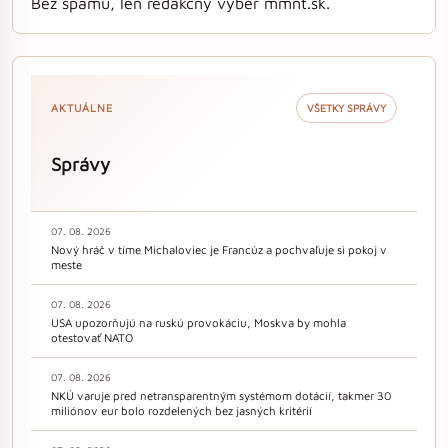
Bez spamu, len redakčný výber mmnt.sk.
AKTUÁLNE
VŠETKY SPRÁVY
Správy
07. 08. 2026
Nový hráč v tíme Michaloviec je Francúz a pochvaľuje si pokoj v
meste
07. 08. 2026
USA upozorňujú na ruskú provokáciu, Moskva by mohla
otestovať NATO
07. 08. 2026
NKÚ varuje pred netransparentným systémom dotácií, takmer 30
miliónov eur bolo rozdelených bez jasných kritérií