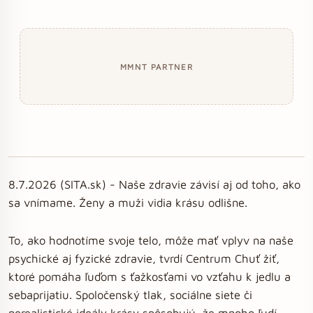
MMNT PARTNER
8.7.2026 (SITA.sk) - Naše zdravie závisí aj od toho, ako
sa vnímame. Ženy a muži vidia krásu odlišne.
To, ako hodnotíme svoje telo, môže mať vplyv na naše
psychické aj fyzické zdravie, tvrdí Centrum Chuť žiť,
ktoré pomáha ľuďom s ťažkosťami vo vzťahu k jedlu a
sebaprijatiu. Spoločenský tlak, sociálne siete či
nerealistické ideály krásy spôsobujú, že mnoho ľudí