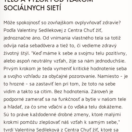
SOCIÁLNYCH SIETÍ
Môže spokojnosť so zovňajškom ovplyvňovať zdravie?
Podľa Valentíny Sedilekovej z Centra Chuť žiť,
jednoznačne áno. Od vnímania vlastného tela sa totiž
odvíja naša sebadôvera a tiež to, či vedieme zdravý
životný štýl. "Keď máme k sebe a svojmu telu pozitívny,
alebo aspoň neutrálny vzťah, žije sa nám jednoduchšie.
Prvým krokom je teda vymeniť kritické hodnotenie seba
a svojho vzhľadu za obyčajné pozorovanie. Namiesto - je
to hrozné - sa zastaviť len pri tom, že toto na sebe
vidím a takto sa cítim. Bez hodnotenia. Zároveň je
podporné zamerať sa na funkčnosť a bytie v našom tele
a hľadať, za čo sme vďační a čo vďaka telu dokážeme.
Sú to práve každodenné drobné zmeny, ktoré malými
krokmi pomôžu zlepšovať náš vzťah k samým sebe,"
tvrdí Valentína Sedileková z Centra Chuť žiť, ktoré sa