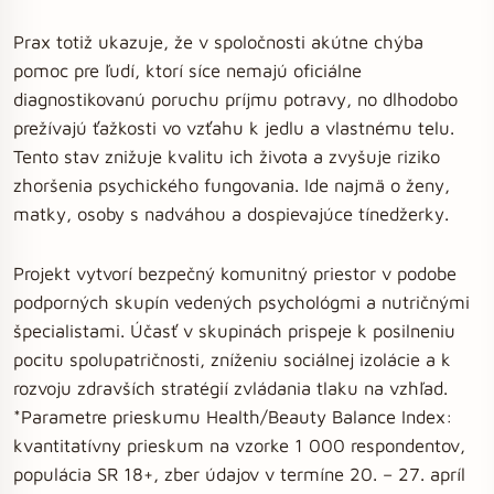
Prax totiž ukazuje, že v spoločnosti akútne chýba
pomoc pre ľudí, ktorí síce nemajú oficiálne
diagnostikovanú poruchu príjmu potravy, no dlhodobo
prežívajú ťažkosti vo vzťahu k jedlu a vlastnému telu.
Tento stav znižuje kvalitu ich života a zvyšuje riziko
zhoršenia psychického fungovania. Ide najmä o ženy,
matky, osoby s nadváhou a dospievajúce tínedžerky.
Projekt vytvorí bezpečný komunitný priestor v podobe
podporných skupín vedených psychológmi a nutričnými
špecialistami. Účasť v skupinách prispeje k posilneniu
pocitu spolupatričnosti, zníženiu sociálnej izolácie a k
rozvoju zdravších stratégií zvládania tlaku na vzhľad.
*Parametre prieskumu Health/Beauty Balance Index:
kvantitatívny prieskum na vzorke 1 000 respondentov,
populácia SR 18+, zber údajov v termíne 20. – 27. apríl