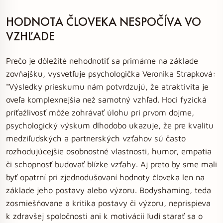
HODNOTA ČLOVEKA NESPOČÍVA VO
VZHĽADE
Prečo je dôležité nehodnotiť sa primárne na základe
zovňajšku, vysvetľuje psychologička Veronika Strapková:
"Výsledky prieskumu nám potvrdzujú, že atraktivita je
oveľa komplexnejšia než samotný vzhľad. Hoci fyzická
príťažlivosť môže zohrávať úlohu pri prvom dojme,
psychologický výskum dlhodobo ukazuje, že pre kvalitu
medziľudských a partnerských vzťahov sú často
rozhodujúcejšie osobnostné vlastnosti, humor, empatia
či schopnosť budovať blízke vzťahy. Aj preto by sme mali
byť opatrní pri zjednodušovaní hodnoty človeka len na
základe jeho postavy alebo výzoru. Bodyshaming, teda
zosmiešňovane a kritika postavy či výzoru, neprispieva
k zdravšej spoločnosti ani k motivácii ľudí starať sa o