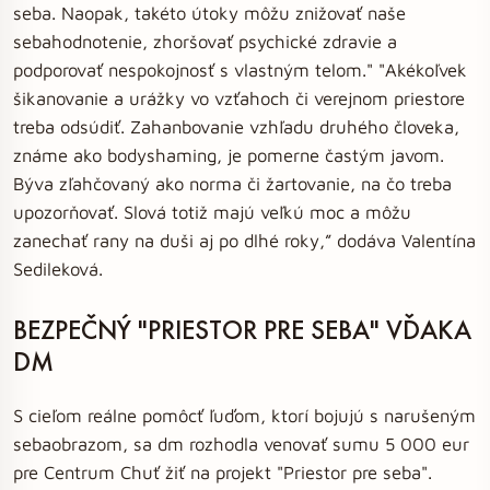
seba. Naopak, takéto útoky môžu znižovať naše
sebahodnotenie, zhoršovať psychické zdravie a
podporovať nespokojnosť s vlastným telom." "Akékoľvek
šikanovanie a urážky vo vzťahoch či verejnom priestore
treba odsúdiť. Zahanbovanie vzhľadu druhého človeka,
známe ako bodyshaming, je pomerne častým javom.
Býva zľahčovaný ako norma či žartovanie, na čo treba
upozorňovať. Slová totiž majú veľkú moc a môžu
zanechať rany na duši aj po dlhé roky,” dodáva Valentína
Sedileková.
BEZPEČNÝ "PRIESTOR PRE SEBA" VĎAKA
DM
S cieľom reálne pomôcť ľuďom, ktorí bojujú s narušeným
sebaobrazom, sa dm rozhodla venovať sumu 5 000 eur
pre Centrum Chuť žiť na projekt "Priestor pre seba".