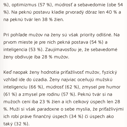
%), optimizmus (57 %), múdrosť a sebavedomie (obe 54
%). Na peknú postavu kladie prvoradý dôraz len 40 % a
na peknú tvár len 38 % žien.
Pri pohľade mužov na ženy sú však priority odlišné. Na
prvom mieste je pre nich pekná postava (54 %) a
inteligencia (53 %). Zaujímavosťou je, že sebavedomé
ženy obdivuje iba 28 % mužov.
Keď naopak ženy hodnotia príťažlivosť mužov, fyzický
vzhľad ide do úzadia. Ženy najviac oceňujú mužskú
inteligenciu (66 %), múdrosť (62 %), zmysel pre humor
(61 %) a zmysel pre rodinu (57 %). Peknú tvár si na
mužoch cení iba 23 % žien a ich celkový úspech len 28
%. Muži si však paradoxne o sebe myslia, že príťažlivými
ich robí práve finančný úspech (34 %) či úspech ako
taký (32 %).