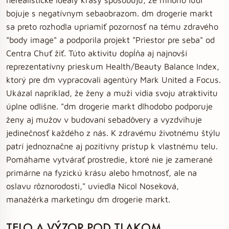
bojuje s negatívnym sebaobrazom. dm drogerie markt
sa preto rozhodla upriamiť pozornosť na tému zdravého
"body image" a podporila projekt "Priestor pre seba" od
Centra Chuť žiť. Túto aktivitu dopĺňa aj najnovší
reprezentatívny prieskum Health/Beauty Balance Index,
ktorý pre dm vypracovali agentúry Mark United a Focus.
Ukázal napríklad, že ženy a muži vidia svoju atraktivitu
úplne odlišne. "dm drogerie markt dlhodobo podporuje
ženy aj mužov v budovaní sebadôvery a vyzdvihuje
jedinečnosť každého z nás. K zdravému životnému štýlu
patrí jednoznačne aj pozitívny prístup k vlastnému telu.
Pomáhame vytvárať prostredie, ktoré nie je zamerané
primárne na fyzickú krásu alebo hmotnosť, ale na
oslavu rôznorodosti," uviedla Nicol Noseková,
manažérka marketingu dm drogerie markt.
TELO A VÝZOR POD TLAKOM