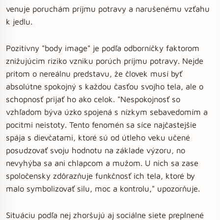
venuje poruchám príjmu potravy a narušenému vzťahu
k jedlu.
Pozitívny "body image" je podľa odborníčky faktorom
znižujúcim riziko vzniku porúch príjmu potravy. Nejde
pritom o nereálnu predstavu, že človek musí byť
absolútne spokojný s každou časťou svojho tela, ale o
schopnosť prijať ho ako celok. "Nespokojnosť so
vzhľadom býva úzko spojená s nízkym sebavedomím a
pocitmi neistoty. Tento fenomén sa síce najčastejšie
spája s dievčatami, ktoré sú od útleho veku učené
posudzovať svoju hodnotu na základe výzoru, no
nevyhýba sa ani chlapcom a mužom. U nich sa zase
spoločensky zdôrazňuje funkčnosť ich tela, ktoré by
malo symbolizovať silu, moc a kontrolu," upozorňuje.
Situáciu podľa nej zhoršujú aj sociálne siete preplnené