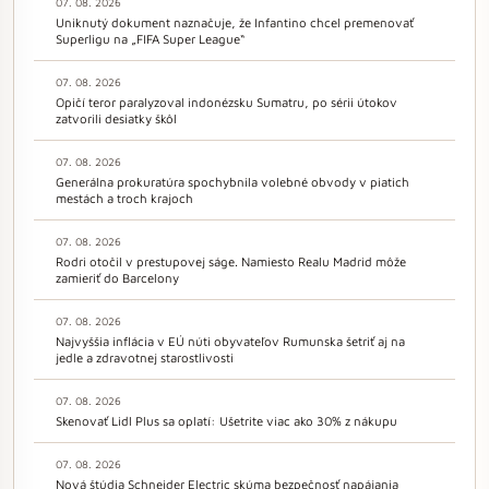
07. 08. 2026
Uniknutý dokument naznačuje, že Infantino chcel premenovať
Superligu na „FIFA Super League“
07. 08. 2026
Opičí teror paralyzoval indonézsku Sumatru, po sérii útokov
zatvorili desiatky škôl
07. 08. 2026
Generálna prokuratúra spochybnila volebné obvody v piatich
mestách a troch krajoch
07. 08. 2026
Rodri otočil v prestupovej ságe. Namiesto Realu Madrid môže
zamieriť do Barcelony
07. 08. 2026
Najvyššia inflácia v EÚ núti obyvateľov Rumunska šetriť aj na
jedle a zdravotnej starostlivosti
07. 08. 2026
Skenovať Lidl Plus sa oplatí: Ušetrite viac ako 30% z nákupu
07. 08. 2026
Nová štúdia Schneider Electric skúma bezpečnosť napájania