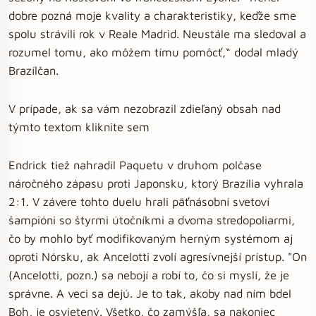
dobre pozná moje kvality a charakteristiky, keďže sme
spolu strávili rok v Reale Madrid. Neustále ma sledoval a
rozumel tomu, ako môžem tímu pomôcť,“ dodal mladý
Brazílčan.
V prípade, ak sa vám nezobrazil zdieľaný obsah nad
týmto textom kliknite sem
Endrick tiež nahradil Paquetu v druhom polčase
náročného zápasu proti Japonsku, ktorý Brazília vyhrala
2:1. V závere tohto duelu hrali päťnásobní svetoví
šampióni so štyrmi útočníkmi a dvoma stredopoliarmi,
čo by mohlo byť modifikovaným herným systémom aj
oproti Nórsku, ak Ancelotti zvolí agresívnejší prístup. "On
(Ancelotti, pozn.) sa nebojí a robí to, čo si myslí, že je
správne. A veci sa dejú. Je to tak, akoby nad ním bdel
Boh, je osvietený. Všetko, čo zamýšľa, sa nakoniec