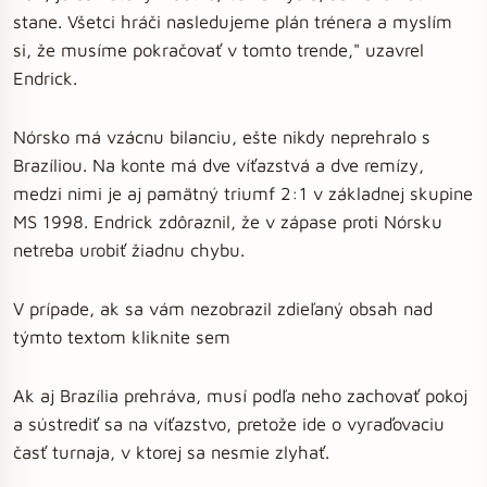
stane. Všetci hráči nasledujeme plán trénera a myslím
si, že musíme pokračovať v tomto trende," uzavrel
Endrick.
Nórsko má vzácnu bilanciu, ešte nikdy neprehralo s
Brazíliou. Na konte má dve víťazstvá a dve remízy,
medzi nimi je aj pamätný triumf 2:1 v základnej skupine
MS 1998. Endrick zdôraznil, že v zápase proti Nórsku
netreba urobiť žiadnu chybu.
V prípade, ak sa vám nezobrazil zdieľaný obsah nad
týmto textom kliknite sem
Ak aj Brazília prehráva, musí podľa neho zachovať pokoj
a sústrediť sa na víťazstvo, pretože ide o vyraďovaciu
časť turnaja, v ktorej sa nesmie zlyhať.