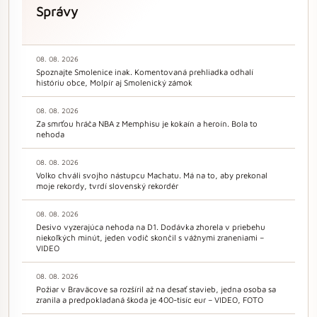
Správy
08. 08. 2026
Spoznajte Smolenice inak. Komentovaná prehliadka odhalí
históriu obce, Molpír aj Smolenický zámok
08. 08. 2026
Za smrťou hráča NBA z Memphisu je kokaín a heroín. Bola to
nehoda
08. 08. 2026
Volko chváli svojho nástupcu Machatu. Má na to, aby prekonal
moje rekordy, tvrdí slovenský rekordér
08. 08. 2026
Desivo vyzerajúca nehoda na D1. Dodávka zhorela v priebehu
niekoľkých minút, jeden vodič skončil s vážnymi zraneniami –
VIDEO
08. 08. 2026
Požiar v Braväcove sa rozšíril až na desať stavieb, jedna osoba sa
zranila a predpokladaná škoda je 400-tisíc eur – VIDEO, FOTO