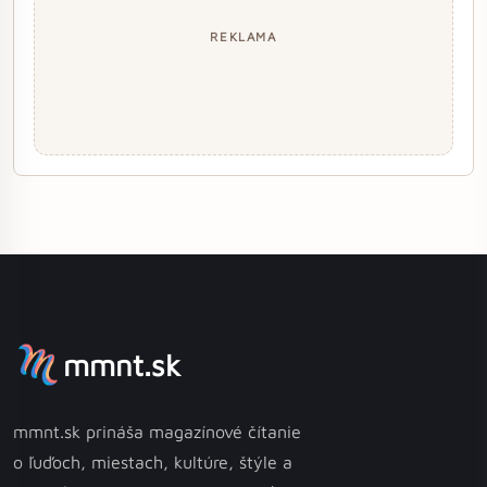
REKLAMA
mmnt.sk
mmnt.sk prináša magazínové čítanie
o ľuďoch, miestach, kultúre, štýle a