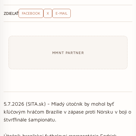
ZDIEĽAŤ
FACEBOOK
X
E-MAIL
MMNT PARTNER
5.7.2026 (SITA.sk) - Mladý útočník by mohol byť
kľúčovým hráčom Brazílie v zápase proti Nórsku v boji o
štvrťfinále šampionátu.
Útočník brazílskej futbalovej reprezentácie Endrick