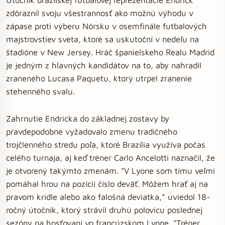
zdôraznil svoju všestrannosť ako možnú výhodu v
zápase proti výberu Nórsku v osemfinále futbalových
majstrovstiev sveta, ktoré sa uskutoční v nedeľu na
štadióne v New Jersey. Hráč španielskeho Realu Madrid
je jedným z hlavných kandidátov na to, aby nahradil
zraneného Lucasa Paquetu, ktorý utrpel zranenie
stehenného svalu.
Zahrnutie Endricka do základnej zostavy by
pravdepodobne vyžadovalo zmenu tradičného
trojčlenného stredu poľa, ktoré Brazília využíva počas
celého turnaja, aj keď tréner Carlo Ancelotti naznačil, že
je otvorený takýmto zmenám. "V Lyone som tímu veľmi
pomáhal hrou na pozícii číslo deväť. Môžem hrať aj na
pravom krídle alebo ako falošná deviatka,“ uviedol 18-
ročný útočník, ktorý strávil druhú polovicu poslednej
sezóny na hosťovaní vo francúzskom Lyone. "Tréner