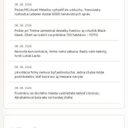
08. 08. 2026
Počas MS chceli Messiho vyhodiť do vzduchu, francúzsky
rozhodca Letexier dostal 6000 nenávistných správ
08. 08. 2026
Požiar pri Trstíne zamestnal desiatky hasičov aj vrtuľník Black
Hawk. Oheň sa rozšíril na približne 130 hektárov – FOTO
08. 08. 2026
Na kurte koncentrácia, mimo neho zábava. Rastú nám talenty,
tvrdí Lukáš Lacko
08. 08. 2026
Likvidácia firmy nemusí byť jednoduchá. Jedna chyba môže
podnikateľov stáť tisíce eur aj mesiace navyše
08. 08. 2026
Frustráciu zo štvrtého miesta vystriedala radosť z bronzu.
Abrahámová bola ako na horskej dráhe