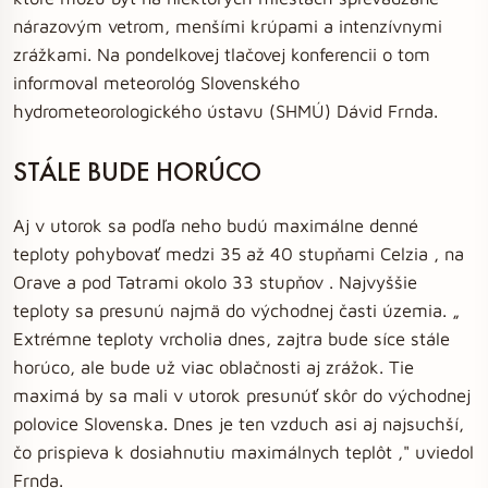
nárazovým vetrom, menšími krúpami a intenzívnymi
zrážkami. Na pondelkovej tlačovej konferencii o tom
informoval meteorológ Slovenského
hydrometeorologického ústavu (SHMÚ) Dávid Frnda.
STÁLE BUDE HORÚCO
Aj v utorok sa podľa neho budú maximálne denné
teploty pohybovať medzi 35 až 40 stupňami Celzia , na
Orave a pod Tatrami okolo 33 stupňov . Najvyššie
teploty sa presunú najmä do východnej časti územia. „
Extrémne teploty vrcholia dnes, zajtra bude síce stále
horúco, ale bude už viac oblačnosti aj zrážok. Tie
maximá by sa mali v utorok presunúť skôr do východnej
polovice Slovenska. Dnes je ten vzduch asi aj najsuchší,
čo prispieva k dosiahnutiu maximálnych teplôt ," uviedol
Frnda.