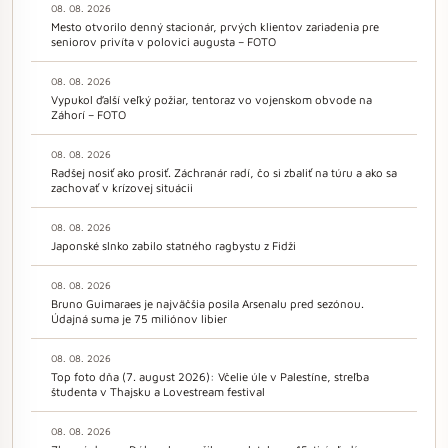
08. 08. 2026
Mesto otvorilo denný stacionár, prvých klientov zariadenia pre
seniorov privíta v polovici augusta – FOTO
08. 08. 2026
Vypukol ďalší veľký požiar, tentoraz vo vojenskom obvode na
Záhorí – FOTO
08. 08. 2026
Radšej nosiť ako prosiť. Záchranár radí, čo si zbaliť na túru a ako sa
zachovať v krízovej situácii
08. 08. 2026
Japonské slnko zabilo statného ragbystu z Fidži
08. 08. 2026
Bruno Guimaraes je najväčšia posila Arsenalu pred sezónou.
Údajná suma je 75 miliónov libier
08. 08. 2026
Top foto dňa (7. august 2026): Včelie úle v Palestíne, streľba
študenta v Thajsku a Lovestream festival
08. 08. 2026