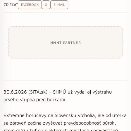
ZDIEĽAŤ
FACEBOOK
X
E-MAIL
MMNT PARTNER
30.6.2026 (SITA.sk) - SHMÚ už vydal aj výstrahu
prvého stupňa pred búrkami.
Extrémne horúčavy na Slovensku vrcholia, ale od utorka
sa zároveň začína zvyšovať pravdepodobnosť búrok,
ktoré môžu byť na niektorých miestach sprevádzané