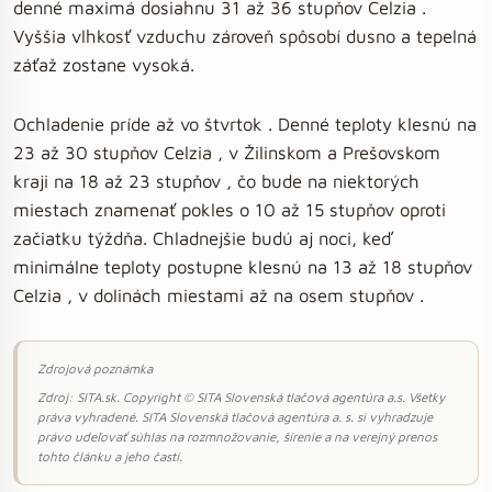
denné maximá dosiahnu 31 až 36 stupňov Celzia .
Vyššia vlhkosť vzduchu zároveň spôsobí dusno a tepelná
záťaž zostane vysoká.
Ochladenie príde až vo štvrtok . Denné teploty klesnú na
23 až 30 stupňov Celzia , v Žilinskom a Prešovskom
kraji na 18 až 23 stupňov , čo bude na niektorých
miestach znamenať pokles o 10 až 15 stupňov oproti
začiatku týždňa. Chladnejšie budú aj noci, keď
minimálne teploty postupne klesnú na 13 až 18 stupňov
Celzia , v dolinách miestami až na osem stupňov .
Zdrojová poznámka
Zdroj: SITA.sk. Copyright © SITA Slovenská tlačová agentúra a.s. Všetky
práva vyhradené. SITA Slovenská tlačová agentúra a. s. si vyhradzuje
právo udeľovať súhlas na rozmnožovanie, šírenie a na verejný prenos
tohto článku a jeho častí.