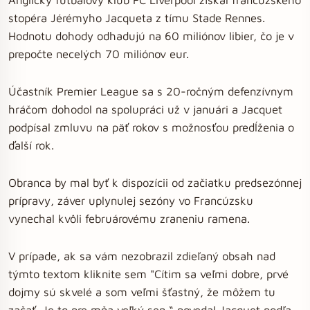
stopéra Jérémyho Jacqueta z tímu Stade Rennes.
Hodnotu dohody odhadujú na 60 miliónov libier, čo je v
prepočte necelých 70 miliónov eur.
Účastník Premier League sa s 20-ročným defenzívnym
hráčom dohodol na spolupráci už v januári a Jacquet
podpísal zmluvu na päť rokov s možnosťou predĺženia o
ďalší rok.
Obranca by mal byť k dispozícii od začiatku predsezónnej
prípravy, záver uplynulej sezóny vo Francúzsku
vynechal kvôli februárovému zraneniu ramena.
V prípade, ak sa vám nezobrazil zdieľaný obsah nad
týmto textom kliknite sem "Cítim sa veľmi dobre, prvé
dojmy sú skvelé a som veľmi šťastný, že môžem tu
začať. Je to pre mňa veľký sen,“ povedal Jacquet podľa