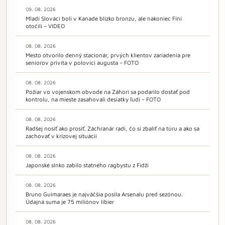
09. 08. 2026
Mladí Slováci boli v Kanade blízko bronzu, ale nakoniec Fíni
otočili – VIDEO
08. 08. 2026
Mesto otvorilo denný stacionár, prvých klientov zariadenia pre
seniorov privíta v polovici augusta – FOTO
08. 08. 2026
Požiar vo vojenskom obvode na Záhorí sa podarilo dostať pod
kontrolu, na mieste zasahovali desiatky ľudí – FOTO
08. 08. 2026
Radšej nosiť ako prosiť. Záchranár radí, čo si zbaliť na túru a ako sa
zachovať v krízovej situácii
08. 08. 2026
Japonské slnko zabilo statného ragbystu z Fidži
08. 08. 2026
Bruno Guimaraes je najväčšia posila Arsenalu pred sezónou.
Údajná suma je 75 miliónov libier
08. 08. 2026