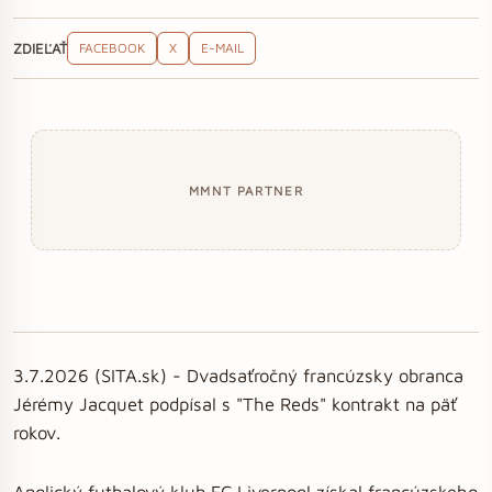
ZDIEĽAŤ
FACEBOOK
X
E-MAIL
MMNT PARTNER
3.7.2026 (SITA.sk) - Dvadsaťročný francúzsky obranca
Jérémy Jacquet podpísal s "The Reds" kontrakt na päť
rokov.
Anglický futbalový klub FC Liverpool získal francúzskeho