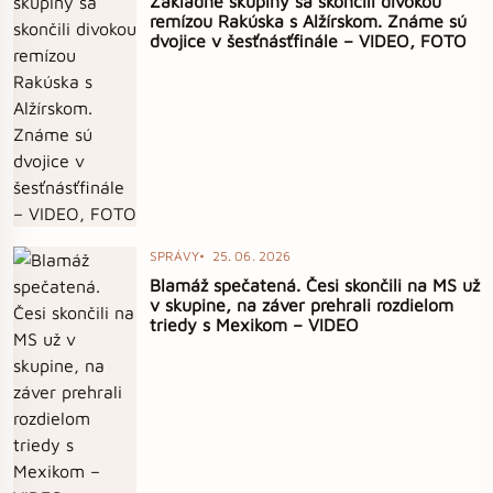
Základné skupiny sa skončili divokou
remízou Rakúska s Alžírskom. Známe sú
dvojice v šesťnásťfinále – VIDEO, FOTO
SPRÁVY
25. 06. 2026
Blamáž spečatená. Česi skončili na MS už
v skupine, na záver prehrali rozdielom
triedy s Mexikom – VIDEO