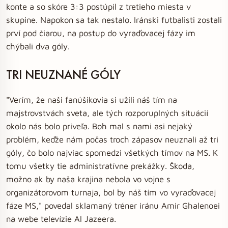
konte a so skóre 3:3 postúpil z tretieho miesta v
skupine. Napokon sa tak nestalo. Iránski futbalisti zostali
prví pod čiarou, na postup do vyraďovacej fázy im
chýbali dva góly.
TRI NEUZNANÉ GÓLY
"Verím, že naši fanúšikovia si užili náš tím na
majstrovstvách sveta, ale tých rozporuplných situácií
okolo nás bolo priveľa. Boh mal s nami asi nejaký
problém, keďže nám počas troch zápasov neuznali až tri
góly, čo bolo najviac spomedzi všetkých tímov na MS. K
tomu všetky tie administratívne prekážky. Škoda,
možno ak by naša krajina nebola vo vojne s
organizátorovom turnaja, bol by náš tím vo vyraďovacej
fáze MS," povedal sklamaný tréner iránu Amir Ghalenoei
na webe televízie Al Jazeera.