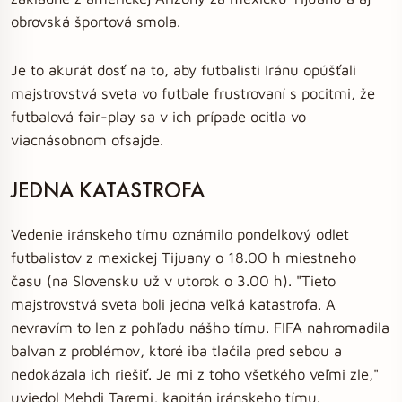
obrovská športová smola.
Je to akurát dosť na to, aby futbalisti Iránu opúšťali
majstrovstvá sveta vo futbale frustrovaní s pocitmi, že
futbalová fair-play sa v ich prípade ocitla vo
viacnásobnom ofsajde.
JEDNA KATASTROFA
Vedenie iránskeho tímu oznámilo pondelkový odlet
futbalistov z mexickej Tijuany o 18.00 h miestneho
času (na Slovensku už v utorok o 3.00 h). "Tieto
majstrovstvá sveta boli jedna veľká katastrofa. A
nevravím to len z pohľadu nášho tímu. FIFA nahromadila
balvan z problémov, ktoré iba tlačila pred sebou a
nedokázala ich riešiť. Je mi z toho všetkého veľmi zle,"
uviedol Mehdi Taremi, kapitán iránskeho tímu.