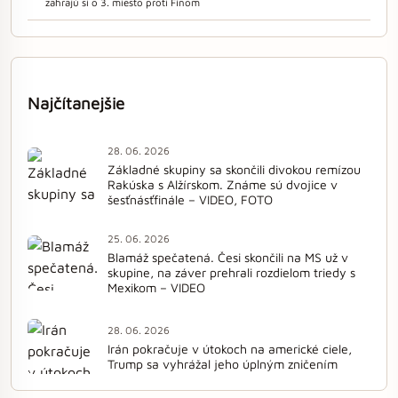
zahrajú si o 3. miesto proti Fínom
Najčítanejšie
28. 06. 2026
Základné skupiny sa skončili divokou remízou
Rakúska s Alžírskom. Známe sú dvojice v
šesťnásťfinále – VIDEO, FOTO
25. 06. 2026
Blamáž spečatená. Česi skončili na MS už v
skupine, na záver prehrali rozdielom triedy s
Mexikom – VIDEO
28. 06. 2026
Irán pokračuje v útokoch na americké ciele,
Trump sa vyhrážal jeho úplným zničením