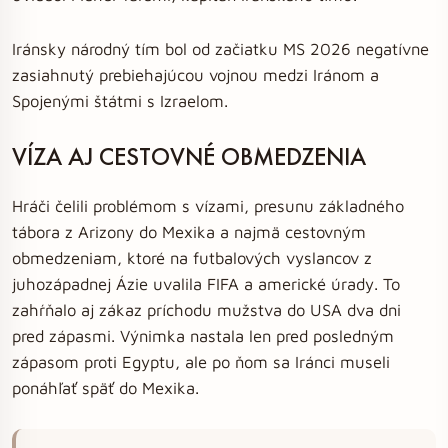
Iránsky národný tím bol od začiatku MS 2026 negatívne
zasiahnutý prebiehajúcou vojnou medzi Iránom a
Spojenými štátmi s Izraelom.
VÍZA AJ CESTOVNÉ OBMEDZENIA
Hráči čelili problémom s vízami, presunu základného
tábora z Arizony do Mexika a najmä cestovným
obmedzeniam, ktoré na futbalových vyslancov z
juhozápadnej Ázie uvalila FIFA a americké úrady. To
zahŕňalo aj zákaz príchodu mužstva do USA dva dni
pred zápasmi. Výnimka nastala len pred posledným
zápasom proti Egyptu, ale po ňom sa Iránci museli
ponáhľať späť do Mexika.