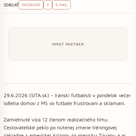
ZDIEĽAŤ
FACEBOOK
X
E-MAIL
MMNT PARTNER
29.6.2026 (SITA.sk) - Iránski futbalisti v pondelok večer
odletia domov z MS vo futbale frustrovaní a sklamaní.
Zamietnuté víza 12 členom realizačného tímu.
Cestovateľské peklo po nútenej zmene tréningovej
základne z americkej Arizony za mexickú Tijuanu a aj