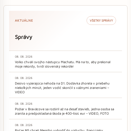
AKTUÁLNE
VŠETKY SPRÁVY
Správy
08. 08. 2026
Volko chváli svojho nástupcu Machatu. Má na to, aby prekonal
moje rekordy, tvrdí slovenský rekordér
08. 08. 2026
Desivo vyzerajúca nehoda na D1. Dodávka zhorela v priebehu
niekoľkých minút, jeden vodič skončil s vážnymi zraneniami –
VIDEO
08. 08. 2026
Požiar v Braväcove sa rozšíril až na desať stavieb, jedna osoba sa
zranila a predpokladaná škoda je 400-tisíc eur – VIDEO, FOTO
08. 08. 2026
Počas MS chceli Messiho vyhodiť do vzduchu, francúzsky