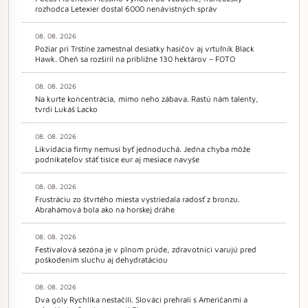
rozhodca Letexier dostal 6000 nenávistných správ
08. 08. 2026
Požiar pri Trstíne zamestnal desiatky hasičov aj vrtuľník Black
Hawk. Oheň sa rozšíril na približne 130 hektárov – FOTO
08. 08. 2026
Na kurte koncentrácia, mimo neho zábava. Rastú nám talenty,
tvrdí Lukáš Lacko
08. 08. 2026
Likvidácia firmy nemusí byť jednoduchá. Jedna chyba môže
podnikateľov stáť tisíce eur aj mesiace navyše
08. 08. 2026
Frustráciu zo štvrtého miesta vystriedala radosť z bronzu.
Abrahámová bola ako na horskej dráhe
08. 08. 2026
Festivalová sezóna je v plnom prúde, zdravotníci varujú pred
poškodením sluchu aj dehydratáciou
08. 08. 2026
Dva góly Rychlíka nestačili. Slováci prehrali s Američanmi a