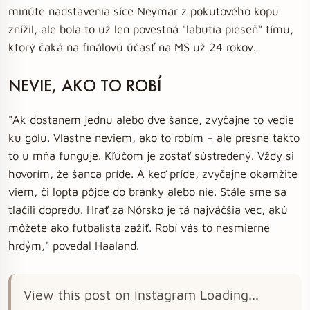
minúte nadstavenia síce Neymar z pokutového kopu
znížil, ale bola to už len povestná "labutia pieseň" tímu,
ktorý čaká na finálovú účasť na MS už 24 rokov.
NEVIE, AKO TO ROBÍ
"Ak dostanem jednu alebo dve šance, zvyčajne to vedie
ku gólu. Vlastne neviem, ako to robím – ale presne takto
to u mňa funguje. Kľúčom je zostať sústredený. ​​Vždy si
hovorím, že šanca príde. A keď príde, zvyčajne okamžite
viem, či lopta pôjde do bránky alebo nie. Stále sme sa
tlačili dopredu. Hrať za Nórsko je tá najväčšia vec, akú
môžete ako futbalista zažiť. Robí vás to nesmierne
hrdým," povedal Haaland.
View this post on Instagram Loading...