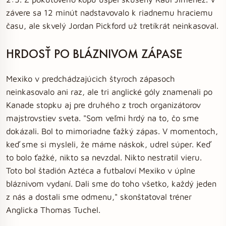
závere sa 12 minút nadstavovalo k riadnemu hraciemu
času, ale skvelý Jordan Pickford už tretíkrát neinkasoval.
HRDOSŤ PO BLÁZNIVOM ZÁPASE
Mexiko v predchádzajúcich štyroch zápasoch
neinkasovalo ani raz, ale tri anglické góly znamenali po
Kanade stopku aj pre druhého z troch organizátorov
majstrovstiev sveta. "Som veľmi hrdý na to, čo sme
dokázali. Bol to mimoriadne ťažký zápas. V momentoch,
keď sme si mysleli, že máme náskok, udrel súper. Keď
to bolo ťažké, nikto sa nevzdal. Nikto nestratil vieru.
Toto bol štadión Aztéca a futbaloví Mexiko v úplne
bláznivom vydaní. Dali sme do toho všetko, každý jeden
z nás a dostali sme odmenu," skonštatoval tréner
Anglicka Thomas Tuchel.