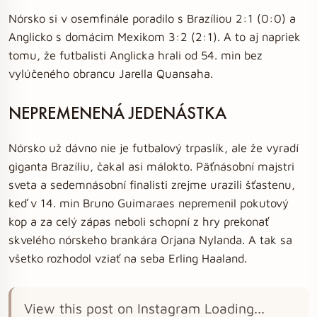
Nórsko si v osemfinále poradilo s Brazíliou 2:1 (0:0) a
Anglicko s domácim Mexikom 3:2 (2:1). A to aj napriek
tomu, že futbalisti Anglicka hrali od 54. min bez
vylúčeného obrancu Jarella Quansaha.
NEPREMENENÁ JEDENÁSTKA
Nórsko už dávno nie je futbalový trpaslík, ale že vyradí
giganta Brazíliu, čakal asi málokto. Päťnásobní majstri
sveta a sedemnásobní finalisti zrejme urazili šťastenu,
keď v 14. min Bruno Guimaraes nepremenil pokutový
kop a za celý zápas neboli schopní z hry prekonať
skvelého nórskeho brankára Orjana Nylanda. A tak sa
všetko rozhodol vziať na seba Erling Haaland.
View this post on Instagram Loading...