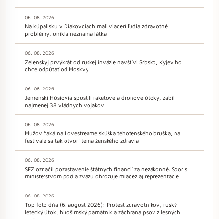
06. 08. 2026
Na kúpalisku v Diakovciach mali viacerí ľudia zdravotné
problémy, unikla neznáma látka
06. 08. 2026
Zelenskyj prvýkrát od ruskej invázie navštívi Srbsko, Kyjev ho
chce odpútať od Moskvy
06. 08. 2026
Jemenskí Húsíovia spustili raketové a dronové útoky, zabili
najmenej 38 vládnych vojakov
06. 08. 2026
Mužov čaká na Lovestreame skúška tehotenského bruška, na
festivale sa tak otvorí téma ženského zdravia
06. 08. 2026
SFZ označil pozastavenie štátnych financií za nezákonné. Spor s
ministerstvom podľa zväzu ohrozuje mládež aj reprezentácie
06. 08. 2026
Top foto dňa (6. august 2026): Protest zdravotníkov, ruský
letecký útok, hirošimský pamätník a záchrana psov z lesných