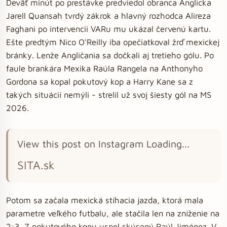
Deväť minút po prestávke predviedol obranca Anglicka
Jarell Quansah tvrdý zákrok a hlavný rozhodca Alireza
Faghani po intervencii VARu mu ukázal červenú kartu.
Ešte predtým Nico O'Reilly iba opečiatkoval žrď mexickej
bránky. Lenže Angličania sa dočkali aj tretieho gólu. Po
faule brankára Mexika Raúla Rangela na Anthonyho
Gordona sa kopal pokutový kop a Harry Kane sa z
takých situácií nemýli - strelil už svoj šiesty gól na MS
2026.
View this post on Instagram Loading...
SITA.sk
Potom sa začala mexická stíhacia jazda, ktorá mala
parametre veľkého futbalu, ale stačila len na zníženie na
2:3. Z pokutového kopu uspel skúsený Raúl Jiménez. V