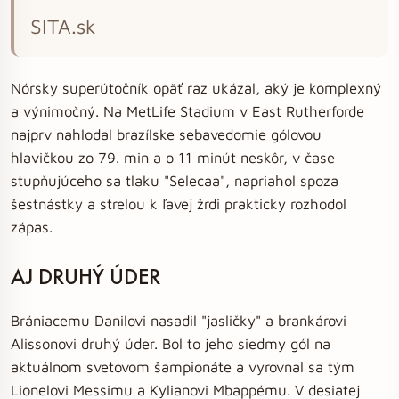
SITA.sk
Nórsky superútočník opäť raz ukázal, aký je komplexný
a výnimočný. Na MetLife Stadium v East Rutherforde
najprv nahlodal brazílske sebavedomie gólovou
hlavičkou zo 79. min a o 11 minút neskôr, v čase
stupňujúceho sa tlaku "Selecaa", napriahol spoza
šestnástky a strelou k ľavej žrdi prakticky rozhodol
zápas.
AJ DRUHÝ ÚDER
Brániacemu Danilovi nasadil "jasličky" a brankárovi
Alissonovi druhý úder. Bol to jeho siedmy gól na
aktuálnom svetovom šampionáte a vyrovnal sa tým
Lionelovi Messimu a Kylianovi Mbappému. V desiatej