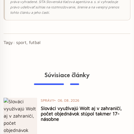
práva vyhradené. SITA Slovenská tlačová agentúra a. s. si vyhradzuje
právo udeľovať súhlas na rozmnožovanie, šírenie a na verejný prenos
tohto článku a jeho častí.
Tagy:
sport, futbal
Súvisiace články
SPRÁVY
06. 08. 2026
Slováci využívajú Wolt aj v zahraničí,
počet objednávok stúpol takmer 17-
násobne