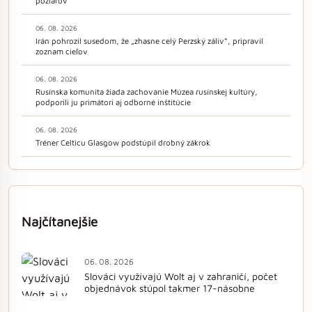
požiarov
06. 08. 2026
Irán pohrozil susedom, že „zhasne celý Perzský záliv“, pripravil
zoznam cieľov
06. 08. 2026
Rusínska komunita žiada zachovanie Múzea rusínskej kultúry,
podporili ju primátori aj odborné inštitúcie
06. 08. 2026
Tréner Celticu Glasgow podstúpil drobný zákrok
Najčítanejšie
06. 08. 2026
Slováci využívajú Wolt aj v zahraničí, počet
objednávok stúpol takmer 17-násobne