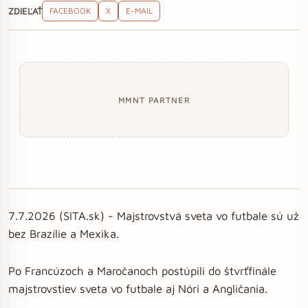
ZDIEĽAŤ
FACEBOOK
X
E-MAIL
MMNT PARTNER
7.7.2026 (SITA.sk) - Majstrovstvá sveta vo futbale sú už
bez Brazílie a Mexika.
Po Francúzoch a Maročanoch postúpili do štvrťfinále
majstrovstiev sveta vo futbale aj Nóri a Angličania.