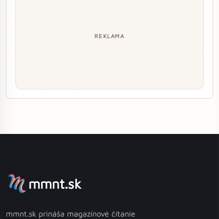
REKLAMA
mmnt.sk
mmnt.sk prináša magazínové čítanie