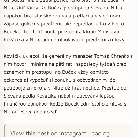
Nitre šíriť fámy, že Buček prestúpi do Slovana. Nitra
napokon bratislavského rivala pretlačila v siedmom
zápase gólom v predĺžení, ale nepretlačila ho v boji o
Bučeka. Ten totiž podľa prezidenta klubu Miroslava
Kováčika v Nitre odmietol rokovať o predĺžení zmluvy.
Kováčik uviedol, že generálny manažér Tomáš Chrenko s
ním hovoril minimálne päťkrát, naposledy týždeň pred
oznámením prestupu, no Buček vždy odmietol -
dokonca aj vypočuť si ponuku s odôvodnením, že
potrebuje zmenu a v Nitre už hrať nechce. Prestup do
Slovana podľa Kováčika nebol motivovaný lepšou
finančnou ponukou, keďže Buček odmietol o zmluve s
Nitrou vôbec debatovať.
View this post on Instagram Loading...