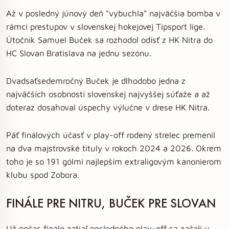
Až v posledný júnový deň "vybuchla" najväčšia bomba v
rámci prestupov v slovenskej hokejovej Tipsport lige.
Útočník Samuel Buček sa rozhodol odísť z HK Nitra do
HC Slovan Bratislava na jednu sezónu.
Dvadsaťsedemročný Buček je dlhodobo jedna z
najväčších osobností slovenskej najvyššej súťaže a až
doteraz dosahoval úspechy výlučne v drese HK Nitra.
Päť finálových účasť v play-off rodený strelec premenil
na dva majstrovské tituly v rokoch 2024 a 2026. Okrem
toho je so 191 gólmi najlepším extraligovým kanonierom
klubu spod Zobora.
FINÁLE PRE NITRU, BUČEK PRE SLOVAN
Už počas finále zatiaľ posledného play-off sa začali v