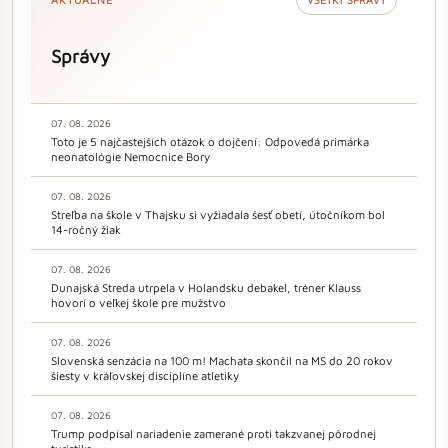
AKTUÁLNE
VŠETKY SPRÁVY
Správy
07. 08. 2026
Toto je 5 najčastejších otázok o dojčení: Odpovedá primárka
neonatológie Nemocnice Bory
07. 08. 2026
Streľba na škole v Thajsku si vyžiadala šesť obetí, útočníkom bol
14-ročný žiak
07. 08. 2026
Dunajská Streda utrpela v Holandsku debakel, tréner Klauss
hovorí o veľkej škole pre mužstvo
07. 08. 2026
Slovenská senzácia na 100 m! Machata skončil na MS do 20 rokov
šiesty v kráľovskej disciplíne atletiky
07. 08. 2026
Trump podpísal nariadenie zamerané proti takzvanej pôrodnej