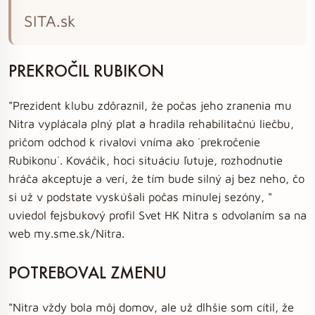
SITA.sk
PREKROČIL RUBIKON
"Prezident klubu zdôraznil, že počas jeho zranenia mu
Nitra vyplácala plný plat a hradila rehabilitačnú liečbu,
pričom odchod k rivalovi vníma ako ´prekročenie
Rubikonu´. Kováčik, hoci situáciu ľutuje, rozhodnutie
hráča akceptuje a verí, že tím bude silný aj bez neho, čo
si už v podstate vyskúšali počas minulej sezóny, "
uviedol fejsbukový profil Svet HK Nitra s odvolaním sa na
web my.sme.sk/Nitra.
POTREBOVAL ZMENU
"Nitra vždy bola môj domov, ale už dlhšie som cítil, že