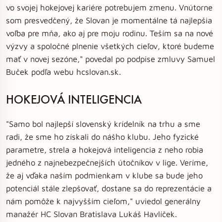
vo svojej hokejovej kariére potrebujem zmenu. Vnútorne
som presvedčený, že Slovan je momentálne tá najlepšia
voľba pre mňa, ako aj pre moju rodinu. Teším sa na nové
výzvy a spoločné plnenie všetkých cieľov, ktoré budeme
mať v novej sezóne," povedal po podpise zmluvy Samuel
Buček podľa webu hcslovan.sk.
HOKEJOVÁ INTELIGENCIA
"Samo bol najlepší slovenský krídelník na trhu a sme
radi, že sme ho získali do nášho klubu. Jeho fyzické
parametre, strela a hokejová inteligencia z neho robia
jedného z najnebezpečnejších útočníkov v lige. Veríme,
že aj vďaka naším podmienkam v klube sa bude jeho
potenciál stále zlepšovať, dostane sa do reprezentácie a
nám pomôže k najvyšším cieľom," uviedol generálny
manažér HC Slovan Bratislava Lukáš Havlíček.