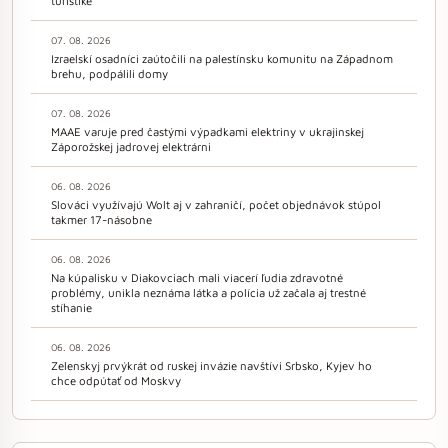
turistike
07. 08. 2026
Izraelskí osadníci zaútočili na palestínsku komunitu na Západnom
brehu, podpálili domy
07. 08. 2026
MAAE varuje pred častými výpadkami elektriny v ukrajinskej
Záporožskej jadrovej elektrárni
06. 08. 2026
Slováci využívajú Wolt aj v zahraničí, počet objednávok stúpol
takmer 17-násobne
06. 08. 2026
Na kúpalisku v Diakovciach mali viacerí ľudia zdravotné
problémy, unikla neznáma látka a polícia už začala aj trestné
stíhanie
06. 08. 2026
Zelenskyj prvýkrát od ruskej invázie navštívi Srbsko, Kyjev ho
chce odpútať od Moskvy