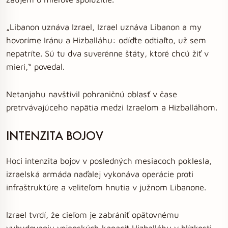
„Libanon uznáva Izrael, Izrael uznáva Libanon a my
hovoríme Iránu a Hizballáhu: odíďte odtiaľto, už sem
nepatríte. Sú tu dva suverénne štáty, ktoré chcú žiť v
mieri,“ povedal.
Netanjahu navštívil pohraničnú oblasť v čase
pretrvávajúceho napätia medzi Izraelom a Hizballáhom.
INTENZITA BOJOV
Hoci intenzita bojov v posledných mesiacoch poklesla,
izraelská armáda naďalej vykonáva operácie proti
infraštruktúre a veliteľom hnutia v južnom Libanone.
Izrael tvrdí, že cieľom je zabrániť opätovnému
vybudovaniu vojenských kapacít Hizballáhu v blízkosti