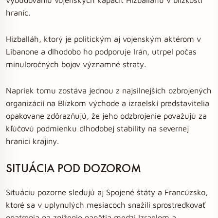
hraníc.
Hizballáh, ktorý je politickým aj vojenským aktérom v
Libanone a dlhodobo ho podporuje Irán, utrpel počas
minuloročných bojov významné straty.
Napriek tomu zostáva jednou z najsilnejších ozbrojených
organizácií na Blízkom východe a izraelskí predstavitelia
opakovane zdôrazňujú, že jeho odzbrojenie považujú za
kľúčovú podmienku dlhodobej stability na severnej
hranici krajiny.
SITUÁCIA POD DOZOROM
Situáciu pozorne sledujú aj Spojené štáty a Francúzsko,
ktoré sa v uplynulých mesiacoch snažili sprostredkovať
opatrenia na zníženie napätia medzi Izraelom a