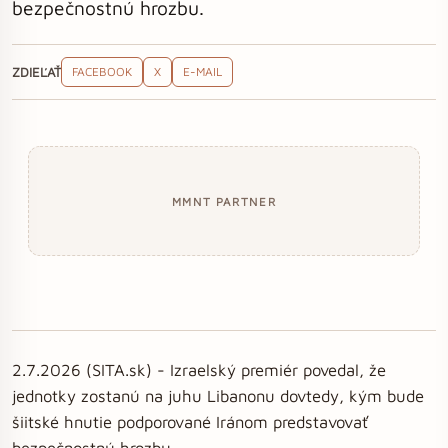
bezpečnostnú hrozbu.
ZDIEĽAŤ
FACEBOOK
X
E-MAIL
MMNT PARTNER
2.7.2026 (SITA.sk) - Izraelský premiér povedal, že
jednotky zostanú na juhu Libanonu dovtedy, kým bude
šiitské hnutie podporované Iránom predstavovať
bezpečnostnú hrozbu.