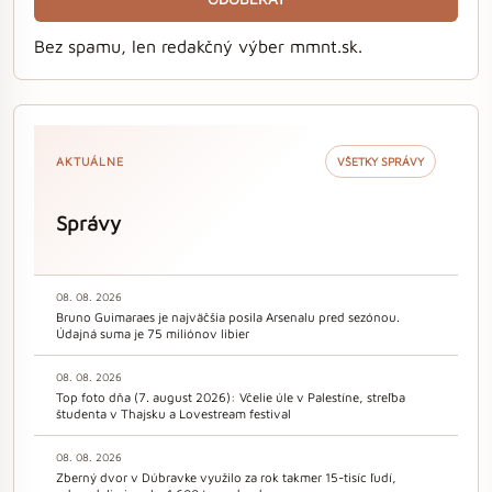
Bez spamu, len redakčný výber mmnt.sk.
AKTUÁLNE
VŠETKY SPRÁVY
Správy
08. 08. 2026
Bruno Guimaraes je najväčšia posila Arsenalu pred sezónou.
Údajná suma je 75 miliónov libier
08. 08. 2026
Top foto dňa (7. august 2026): Včelie úle v Palestíne, streľba
študenta v Thajsku a Lovestream festival
08. 08. 2026
Zberný dvor v Dúbravke využilo za rok takmer 15-tisíc ľudí,