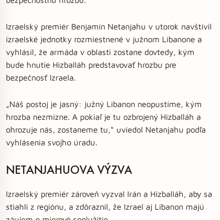
Izraelský premiér Benjamin Netanjahu v utorok navštívil
izraelské jednotky rozmiestnené v južnom Libanone a
vyhlásil, že armáda v oblasti zostane dovtedy, kým
bude hnutie Hizballáh predstavovať hrozbu pre
bezpečnosť Izraela.
„Náš postoj je jasný: južný Libanon neopustíme, kým
hrozba nezmizne. A pokiaľ je tu ozbrojený Hizballáh a
ohrozuje nás, zostaneme tu,“ uviedol Netanjahu podľa
vyhlásenia svojho úradu.
NETANJAHUOVA VÝZVA
Izraelský premiér zároveň vyzval Irán a Hizballáh, aby sa
stiahli z regiónu, a zdôraznil, že Izrael aj Libanon majú
záujem o mierové spolužitie.