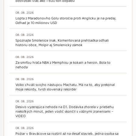
odovzdali viac ako 1 600 ton odpadu
08. 08. 2026
Lopta z Maradonovho Gólu storočia proti Anglicku je na predaj.
Odhad je 10 miliónov USD
08. 08. 2026
Spoznajte Smolenice inak. Komentovaná prehliadka odhalí
históriu obce, Molpír aj Smolenický zámok
08. 08. 2026
Za smrťou hráča NBA z Memphisu je kokaín a heroín. Bola to
nehoda
08. 08. 2026
Volko chváli svojho nástupcu Machatu. Má na to, aby prekonal
moje rekordy, tvrdí slovenský rekordér
08. 08. 2026
Desivo vyzerajúca nehoda na D1. Dodávka zhorela v priebehu
niekoľkých minút, jeden vodič skončil s vážnymi zraneniami –
VIDEO
08. 08. 2026
Požiar v Braväcove sa rozšíril až na desať stavieb, jedna osoba sa