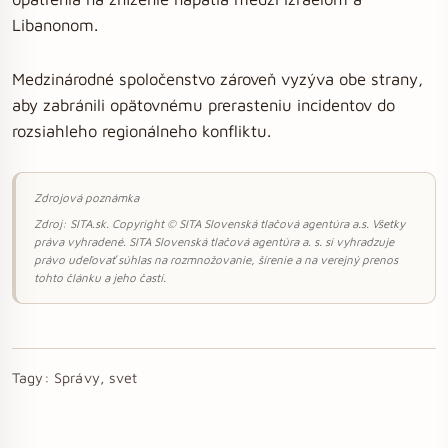
Libanonom.
Medzinárodné spoločenstvo zároveň vyzýva obe strany,
aby zabránili opätovnému prerasteniu incidentov do
rozsiahleho regionálneho konfliktu.
Zdrojová poznámka
Zdroj: SITA.sk. Copyright © SITA Slovenská tlačová agentúra a.s. Všetky
práva vyhradené. SITA Slovenská tlačová agentúra a. s. si vyhradzuje
právo udeľovať súhlas na rozmnožovanie, šírenie a na verejný prenos
tohto článku a jeho častí.
Tagy:
Správy, svet