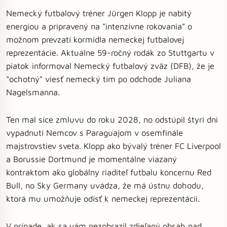
Nemecký futbalový tréner Jürgen Klopp je nabitý
energiou a pripravený na "intenzívne rokovania" o
možnom prevzatí kormidla nemeckej futbalovej
reprezentácie. Aktuálne 59-ročný rodák zo Stuttgartu v
piatok informoval Nemecký futbalový zväz (DFB), že je
"ochotný" viesť nemecký tím po odchode Juliana
Nagelsmanna.
Ten mal síce zmluvu do roku 2028, no odstúpil štyri dni
vypadnutí Nemcov s Paraguajom v osemfinále
majstrovstiev sveta. Klopp ako bývalý tréner FC Liverpool
a Borussie Dortmund je momentálne viazaný
kontraktom ako globálny riaditeľ futbalu koncernu Red
Bull, no Sky Germany uvádza, že má ústnu dohodu,
ktorá mu umožňuje odísť k nemeckej reprezentácii.
V prípade, ak sa vám nezobrazil zdieľaný obsah nad