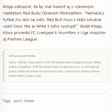
Klopp zdôraznil, že by mal hovoriť aj s výkonným
riaditeľom Red Bullu Oliverom Mintzlaffom: "Nemecký
futbal mu leží na srdci. Red Bull musí z tejto situácie
vyjsť čisto. Nie je ľahké z toho vystúpiť,“ dodal Klopp,
ktorý priviedol FC Liverpool k triumfom v Lige majstrov
aj Premier League.
Zdrojová poznámka
Zdroj: SITA.sk. Copyright © SITA Slovenská tlačová agentúra a.s. Všetky
práva vyhradené. SITA Slovenská tlačová agentúra a. s. si vyhradzuje
právo udeľovať súhlas na rozmnožovanie, šírenie a na verejný prenos
tohto článku a jeho častí.
Tagy:
sport, futbal