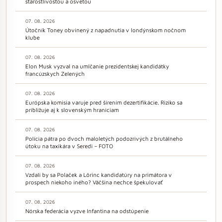
starostlivosťou a osvetou
07. 08. 2026
Útočník Toney obvinený z napadnutia v londýnskom nočnom
klube
07. 08. 2026
Elon Musk vyzval na umlčanie prezidentskej kandidátky
francúzskych Zelených
07. 08. 2026
Európska komisia varuje pred šírením dezertifikácie. Riziko sa
približuje aj k slovenským hraniciam
07. 08. 2026
Polícia pátra po dvoch maloletých podozrivých z brutálneho
útoku na taxikára v Seredi – FOTO
07. 08. 2026
Vzdali by sa Polaček a Lörinc kandidatúry na primátora v
prospech niekoho iného? Väčšina nechce špekulovať
07. 08. 2026
Nórska federácia vyzve Infantina na odstúpenie