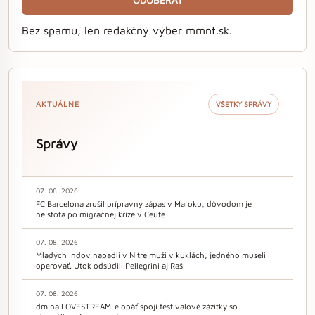
ODOBERAŤ
Bez spamu, len redakčný výber mmnt.sk.
AKTUÁLNE
VŠETKY SPRÁVY
Správy
07. 08. 2026
FC Barcelona zrušil prípravný zápas v Maroku, dôvodom je
neistota po migračnej kríze v Ceute
07. 08. 2026
Mladých Indov napadli v Nitre muži v kuklách, jedného museli
operovať. Útok odsúdili Pellegrini aj Raši
07. 08. 2026
dm na LOVESTREAM-e opäť spojí festivalové zážitky so