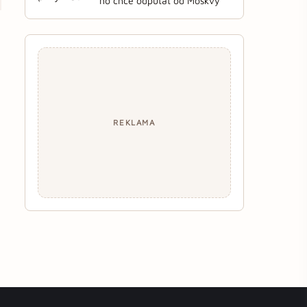
ho chce odpútať od Moskvy
REKLAMA