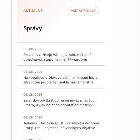
AKTUÁLNE
VŠETKY SPRÁVY
Správy
06. 08. 2026
Slováci využívajú Wolt aj v zahraničí, počet
objednávok stúpol takmer 17-násobne
06. 08. 2026
Na kúpalisku v Diakovciach mali viacerí ľudia
zdravotné problémy, unikla neznáma látka
06. 08. 2026
Zelenskyj prvýkrát od ruskej invázie navštívi
Srbsko, Kyjev ho chce odpútať od Moskvy
06. 08. 2026
Jemenskí Húsíovia spustili raketové a dronové
útoky, zabili najmenej 38 vládnych vojakov