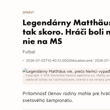
SPRÁVY
Legendárny Matthäus
tak skoro. Hráči boli
nie na MS
Futbal
2026-07-02T10:40:51.000Z
Aktualizované:
2026-07-
Copyright © SITA Slovenská tlačová agentúra a.s. Všetky pr
udeľovať súhlas na rozmnožovanie, šírenie a na verejný pren
Prítomnosť členov rodiny mohla pre hrá
svetového šampionátu.