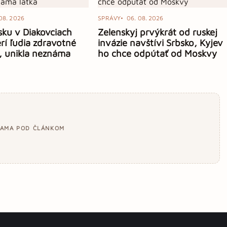
08. 2026
SPRÁVY
06. 08. 2026
sku v Diakovciach
Zelenskyj prvýkrát od ruskej
erí ľudia zdravotné
invázie navštívi Srbsko, Kyjev
, unikla neznáma
ho chce odpútať od Moskvy
LAMA POD ČLÁNKOM