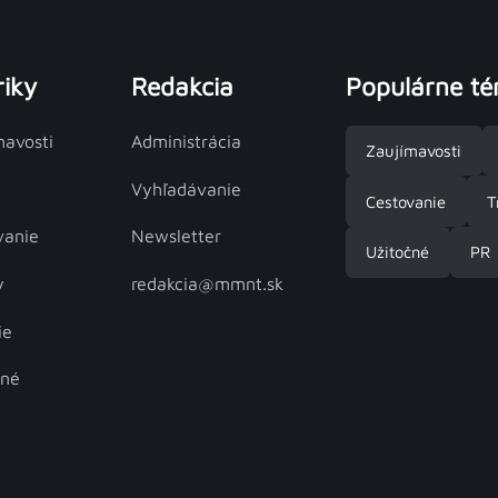
iky
Redakcia
Populárne t
mavosti
Administrácia
Zaujímavosti
Vyhľadávanie
Cestovanie
T
vanie
Newsletter
Užitočné
PR
y
redakcia@mmnt.sk
ie
čné