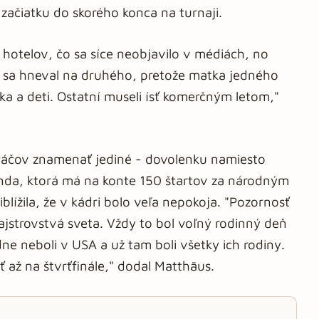
d začiatku do skorého konca na turnaji.
ie hotelov, čo sa síce neobjavilo v médiách, no
áč sa hneval na druhého, pretože matka jedného
lka a deti. Ostatní museli ísť komerčným letom,"
ráčov znamenať jediné - dovolenku namiesto
da, ktorá má na konte 150 štartov za národným
blížila, že v kádri bolo veľa nepokoja. "Pozornosť
ajstrovstvá sveta. Vždy to bol voľný rodinný deň
dne neboli v USA a už tam boli všetky ich rodiny.
eť až na štvrťfinále," dodal Matthäus.