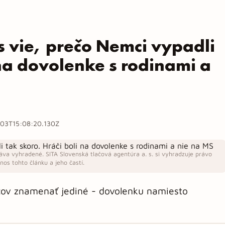
 vie, prečo Nemci vypadli
 na dovolenke s rodinami a
03T15:08:20.130Z
áva vyhradené. SITA Slovenská tlačová agentúra a. s. si vyhradzuje právo
os tohto článku a jeho častí.
čov znamenať jediné - dovolenku namiesto