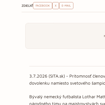
ZDIEĽAŤ
FACEBOOK
X
E-MAIL
3.7.2026 (SITA.sk) - Prítomnosť členo
dovolenku namiesto svetového šampi
Bývalý nemecký futbalista Lothar Mat
národného tímu na majstrovstvách sve