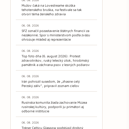
06. 08. 2026
Mužov čaká na Lovestreame skúška
tehotenského bruška, na festivale sa tak
otvorí téma ženského zdravia
06. 08. 2026
SFZ označil pozastavenie štátnych financií za
nezákonné. Spor s ministerstvom podľa zväzu
ohrozuje mládež aj reprezentácie
06. 08. 2026
Top foto dňa (6. august 2026): Protest
zdravotníkov, ruský letecký útok, hirošimský
pamätník a záchrana psov z lesných požiarov
06. 08. 2026
Irán pohrozil susedom, že „zhasne celý
Perzský záliv“, pripravil zoznam cieľov
06. 08. 2026
Rusínska komunita žiada zachovanie Múzea
rusínskej kultúry, podporili ju primátori aj
odborné inštitúcie
06. 08. 2026
Tréner Celticu Glasgow podstúpil drobný