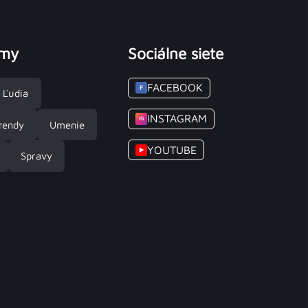
émy
Sociálne siete
FACEBOOK
F
Ľudia
INSTAGRAM
IG
rendy
Umenie
YOUTUBE
▶
Spravy