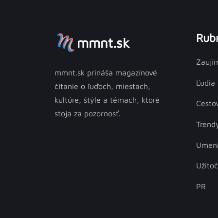
Rubr
mmnt.sk
Zaují
mmnt.sk prináša magazínové
Ľudia
čítanie o ľuďoch, miestach,
kultúre, štýle a témach, ktoré
Cesto
stoja za pozornosť.
Trend
Umen
Užito
PR