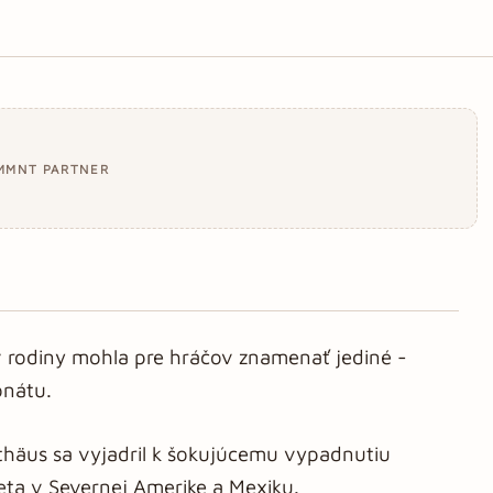
MMNT PARTNER
v rodiny mohla pre hráčov znamenať jediné -
onátu.
thäus sa vyjadril k šokujúcemu vypadnutiu
ta v Severnej Amerike a Mexiku.