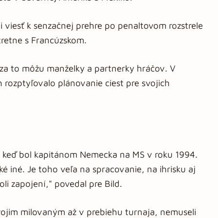
i viesť k senzačnej prehre po penaltovom rozstrele
tretne s Francúzskom.
za to môžu manželky a partnerky hráčov. V
 rozptyľovalo plánovanie ciest pre svojich
i, keď bol kapitánom Nemecka na MS v roku 1994.
ké iné. Je toho veľa na spracovanie, na ihrisku aj
li zapojení," povedal pre Bild.
k svojim milovaným až v prebiehu turnaja, nemuseli