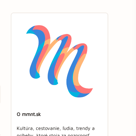
O mmnt.sk
Kultúra, cestovanie, ľudia, trendy a
príbehy, ktoré stoja za pozornosť.