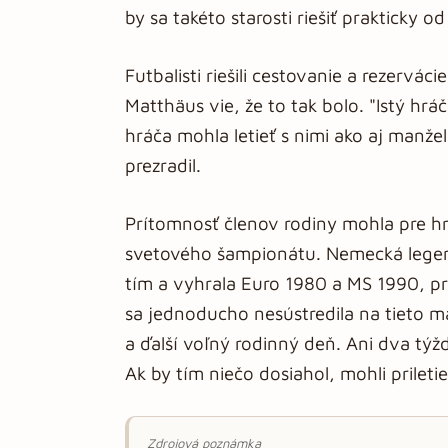
by sa takéto starosti riešiť prakticky o
Futbalisti riešili cestovanie a rezervác
Matthäus vie, že to tak bolo. "Istý hr
hráča mohla letieť s nimi ako aj manže
prezradil.
Prítomnosť členov rodiny mohla pre h
svetového šampionátu. Nemecká legen
tím a vyhrala Euro 1980 a MS 1990, pri
sa jednoducho nesústredila na tieto m
a ďalší voľný rodinný deň. Ani dva týž
Ak by tím niečo dosiahol, mohli prileti
Zdrojová poznámka