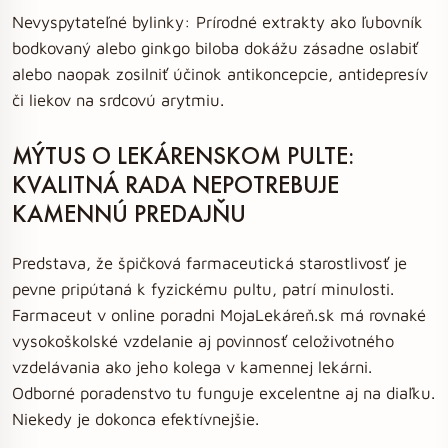
Nevyspytateľné bylinky: Prírodné extrakty ako ľubovník
bodkovaný alebo ginkgo biloba dokážu zásadne oslabiť
alebo naopak zosilniť účinok antikoncepcie, antidepresív
či liekov na srdcovú arytmiu.
MÝTUS O LEKÁRENSKOM PULTE:
KVALITNÁ RADA NEPOTREBUJE
KAMENNÚ PREDAJŇU
Predstava, že špičková farmaceutická starostlivosť je
pevne pripútaná k fyzickému pultu, patrí minulosti.
Farmaceut v online poradni MojaLekáreň.sk má rovnaké
vysokoškolské vzdelanie aj povinnosť celoživotného
vzdelávania ako jeho kolega v kamennej lekárni.
Odborné poradenstvo tu funguje excelentne aj na diaľku.
Niekedy je dokonca efektívnejšie.