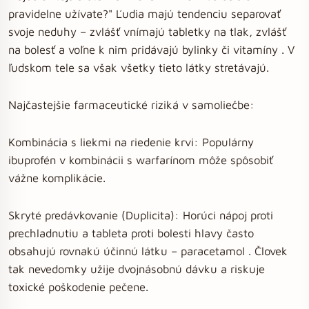
pravidelne užívate?" Ľudia majú tendenciu separovať
svoje neduhy – zvlášť vnímajú tabletky na tlak, zvlášť
na bolesť a voľne k nim pridávajú bylinky či vitamíny . V
ľudskom tele sa však všetky tieto látky stretávajú.
Najčastejšie farmaceutické riziká v samoliečbe:
Kombinácia s liekmi na riedenie krvi: Populárny
ibuprofén v kombinácii s warfarínom môže spôsobiť
vážne komplikácie.
Skryté predávkovanie (Duplicita): Horúci nápoj proti
prechladnutiu a tableta proti bolesti hlavy často
obsahujú rovnakú účinnú látku – paracetamol . Človek
tak nevedomky užije dvojnásobnú dávku a riskuje
toxické poškodenie pečene.