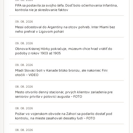
FIFA sa postavila za svojho šéfa. Dosť bolo očierňovania Infantina,
kontrola nie je skresľovanie faktov
09. 08. 2026
Messi odcestoval do Argentíny na otcov pohreb. Inter Miami bez
neho prehral v Ligovom pohári
09. 08. 2026
Obnova Krásnej Hôrky pokračuje, múzeum chce hrad vrátiť do
podoby z rokov 1903 až 1905
09. 08. 2026
Mladí Slováci boli v Kanade blízko bronzu, ale nakoniec Fíni
otočili – VIDEO
08. 08. 2026
Mesto otvorilo denný stacionár, prvých klientov zariadenia pre
seniorov privíta v polovici augusta – FOTO
08. 08. 2026
Požiar vo vojenskom obvode na Záhorí sa podarilo dostať pod
kontrolu, na mieste zasahovali desiatky ľudí – FOTO
08. 08. 2026