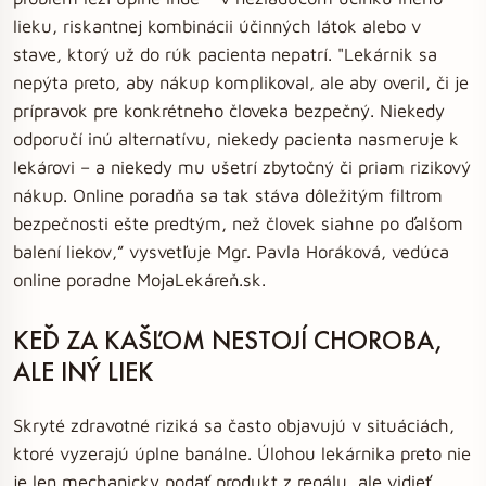
lieku, riskantnej kombinácii účinných látok alebo v
stave, ktorý už do rúk pacienta nepatrí. "Lekárnik sa
nepýta preto, aby nákup komplikoval, ale aby overil, či je
prípravok pre konkrétneho človeka bezpečný. Niekedy
odporučí inú alternatívu, niekedy pacienta nasmeruje k
lekárovi – a niekedy mu ušetrí zbytočný či priam rizikový
nákup. Online poradňa sa tak stáva dôležitým filtrom
bezpečnosti ešte predtým, než človek siahne po ďalšom
balení liekov,” vysvetľuje Mgr. Pavla Horáková, vedúca
online poradne MojaLekáreň.sk.
KEĎ ZA KAŠĽOM NESTOJÍ CHOROBA,
ALE INÝ LIEK
Skryté zdravotné riziká sa často objavujú v situáciách,
ktoré vyzerajú úplne banálne. Úlohou lekárnika preto nie
je len mechanicky podať produkt z regálu, ale vidieť