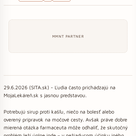
MMNT PARTNER
29.6.2026 (SITA.sk) - Ľudia často prichádzajú na
MojaLekáreň.sk s jasnou predstavou.
Potrebujú sirup proti kašľu, niečo na bolesť alebo
overený prípravok na močové cesty. Avšak práve dobre
mierená otázka farmaceuta môže odhaliť, že skutočný
problém leží úplne inde – v nežiaducom účinku iného