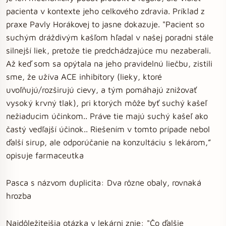
pacienta v kontexte jeho celkového zdravia. Príklad z
praxe Pavly Horákovej to jasne dokazuje. "Pacient so
suchým dráždivým kašľom hľadal v našej poradni stále
silnejší liek, pretože tie predchádzajúce mu nezaberali.
Až keď som sa opýtala na jeho pravidelnú liečbu, zistili
sme, že užíva ACE inhibítory (lieky, ktoré
uvoľňujú/rozširujú cievy, a tým pomáhajú znižovať
vysoký krvný tlak), pri ktorých môže byť suchý kašeľ
nežiaducim účinkom.. Práve tie majú suchý kašeľ ako
častý vedľajší účinok.. Riešením v tomto prípade nebol
ďalší sirup, ale odporúčanie na konzultáciu s lekárom,”
opisuje farmaceutka
Pasca s názvom duplicita: Dva rôzne obaly, rovnaká
hrozba
Najdôležitejšia otázka v lekárni znie: "Čo ďalšie