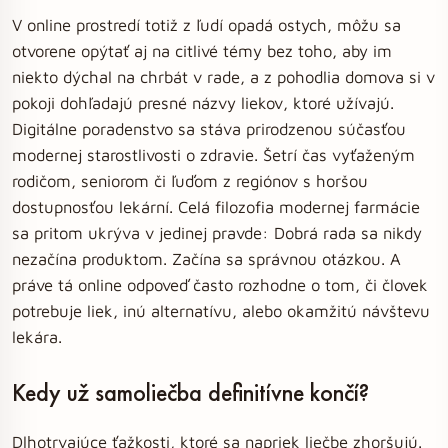
V online prostredí totiž z ľudí opadá ostych, môžu sa
otvorene opýtať aj na citlivé témy bez toho, aby im
niekto dýchal na chrbát v rade, a z pohodlia domova si v
pokoji dohľadajú presné názvy liekov, ktoré užívajú.
Digitálne poradenstvo sa stáva prirodzenou súčasťou
modernej starostlivosti o zdravie. Šetrí čas vyťaženým
rodičom, seniorom či ľuďom z regiónov s horšou
dostupnosťou lekární. Celá filozofia modernej farmácie
sa pritom ukrýva v jedinej pravde: Dobrá rada sa nikdy
nezačína produktom. Začína sa správnou otázkou. A
práve tá online odpoveď často rozhodne o tom, či človek
potrebuje liek, inú alternatívu, alebo okamžitú návštevu
lekára.
Kedy už samoliečba definitívne končí?
Dlhotrvajúce ťažkosti, ktoré sa napriek liečbe zhoršujú.