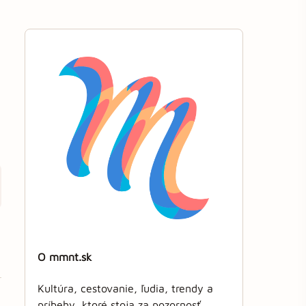
O mmnt.sk
Kultúra, cestovanie, ľudia, trendy a
príbehy, ktoré stoja za pozornosť.