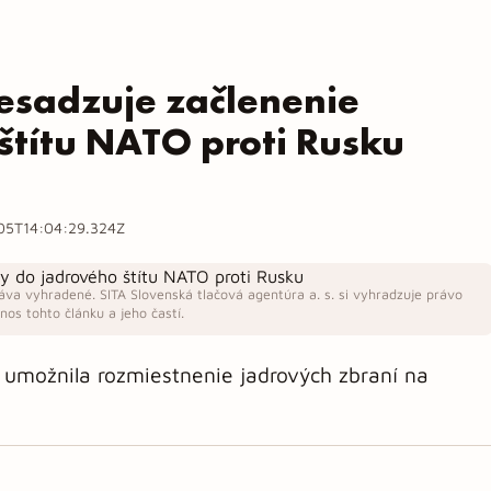
resadzuje začlenenie
štítu NATO proti Rusku
05T14:04:29.324Z
áva vyhradené. SITA Slovenská tlačová agentúra a. s. si vyhradzuje právo
os tohto článku a jeho častí.
 umožnila rozmiestnenie jadrových zbraní na