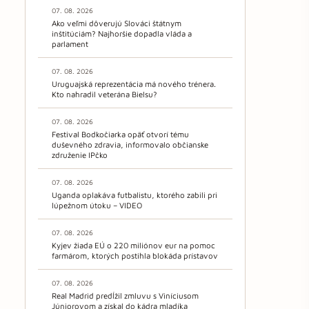
07. 08. 2026
Ako veľmi dôverujú Slováci štátnym
inštitúciám? Najhoršie dopadla vláda a
parlament
07. 08. 2026
Uruguajská reprezentácia má nového trénera.
Kto nahradil veterána Bielsu?
07. 08. 2026
Festival Bodkočiarka opäť otvorí tému
duševného zdravia, informovalo občianske
združenie IPčko
07. 08. 2026
Uganda oplakáva futbalistu, ktorého zabili pri
lúpežnom útoku – VIDEO
07. 08. 2026
Kyjev žiada EÚ o 220 miliónov eur na pomoc
farmárom, ktorých postihla blokáda prístavov
07. 08. 2026
Real Madrid predĺžil zmluvu s Viníciusom
Júniorovom a získal do kádra mladíka