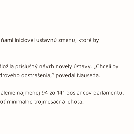
dňami inicioval ústavnú zmenu, ktorá by
ožila príslušný návrh novely ústavy. „Chceli by
adrového odstrašenia,“ povedal Nauseda.
válenie najmenej 94 zo 141 poslancov parlamentu,
úť minimálne trojmesačná lehota.