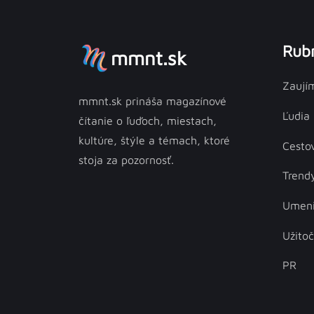
Rubr
mmnt.sk
Zaují
mmnt.sk prináša magazínové
Ľudia
čítanie o ľuďoch, miestach,
kultúre, štýle a témach, ktoré
Cesto
stoja za pozornosť.
Trend
Umen
Užito
PR