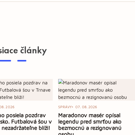
siace články
08. 2026
SPRÁVY
07. 08. 2026
o posiela pozdrav
Maradonov masér opísal
sko. Futbalová šou v
legendu pred smrťou ako
 nezadržateľne blíži!
bezmocnú a rezignovanú
osobu