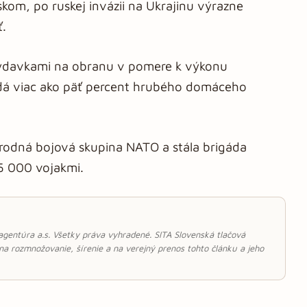
skom, po ruskej invázii na Ukrajinu výrazne
ť.
 výdavkami na obranu v pomere k výkonu
adá viac ako päť percent hrubého domáceho
rodná bojová skupina NATO a stála brigáda
 5 000 vojakmi.
 agentúra a.s. Všetky práva vyhradené. SITA Slovenská tlačová
 na rozmnožovanie, šírenie a na verejný prenos tohto článku a jeho