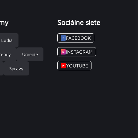
émy
Sociálne siete
FACEBOOK
F
Ľudia
INSTAGRAM
IG
rendy
Umenie
YOUTUBE
▶
Spravy