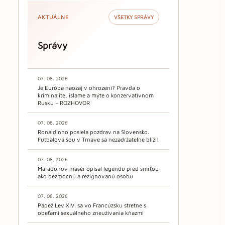
AKTUÁLNE
VŠETKY SPRÁVY
Správy
07. 08. 2026
Je Európa naozaj v ohrození? Pravda o
kriminalite, islame a mýte o konzervatívnom
Rusku – ROZHOVOR
07. 08. 2026
Ronaldinho posiela pozdrav na Slovensko.
Futbalová šou v Trnave sa nezadržateľne blíži!
07. 08. 2026
Maradonov masér opísal legendu pred smrťou
ako bezmocnú a rezignovanú osobu
07. 08. 2026
Pápež Lev XIV. sa vo Francúzsku stretne s
obeťami sexuálneho zneužívania kňazmi