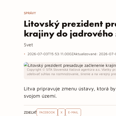
SPRÁVY
Litovský prezident p
krajiny do jadrového 
Svet
2026-07-03T15:53:11.000Z
Aktualizované:
2026-07-
Copyright © SITA Slovenská tlačová agentúra a.s. Všetky pr
udeľovať súhlas na rozmnožovanie, šírenie a na verejný pren
Litva pripravuje zmenu ústavy, ktorá by
svojom území.
ZDIEĽAŤ
FACEBOOK
X
E-MAIL