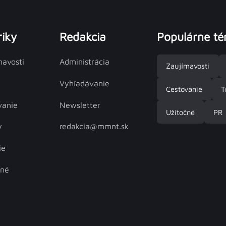
iky
Redakcia
Populárne t
mavosti
Administrácia
Zaujímavosti
Vyhľadávanie
Cestovanie
T
vanie
Newsletter
Užitočné
PR
y
redakcia@mmnt.sk
ie
čné