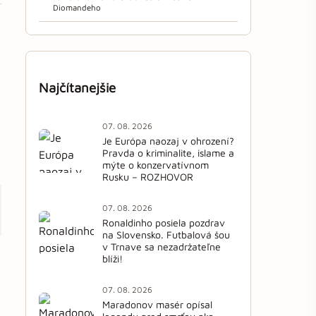
Diomandeho
Najčítanejšie
07. 08. 2026
Je Európa naozaj v ohrození?
Pravda o kriminalite, islame a
mýte o konzervatívnom
Rusku – ROZHOVOR
07. 08. 2026
Ronaldinho posiela pozdrav
na Slovensko. Futbalová šou
v Trnave sa nezadržateľne
blíži!
07. 08. 2026
Maradonov masér opísal