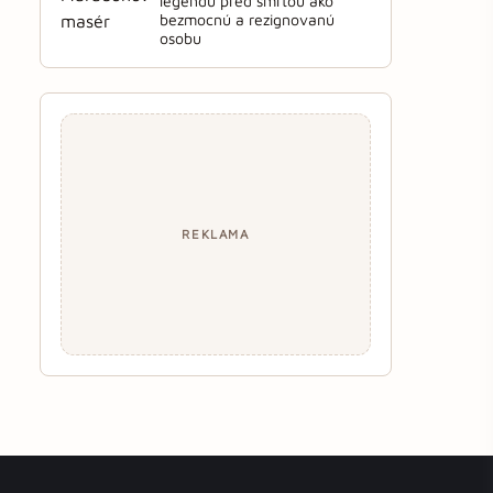
legendu pred smrťou ako
bezmocnú a rezignovanú
osobu
REKLAMA