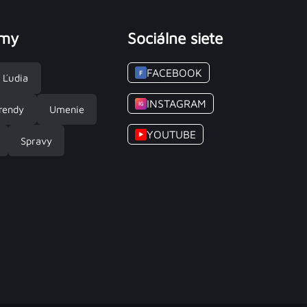
émy
Sociálne siete
FACEBOOK
F
Ľudia
INSTAGRAM
IG
rendy
Umenie
YOUTUBE
▶
Spravy