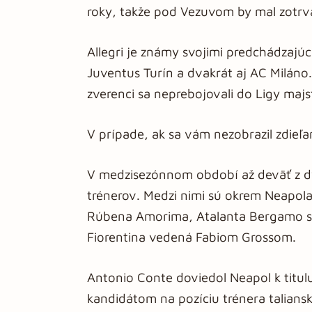
roky, takže pod Vezuvom by mal zotrv
Allegri je známy svojimi predchádzajúc
Juventus Turín a dvakrát aj AC Miláno.
zverenci sa neprebojovali do Ligy maj
V prípade, ak sa vám nezobrazil zdieľ
V medzisezónnom období až deväť z dva
trénerov. Medzi nimi sú okrem Neapola
Rúbena Amorima, Atalanta Bergamo s
Fiorentina vedená Fabiom Grossom.
Antonio Conte doviedol Neapol k titu
kandidátom na pozíciu trénera taliansk