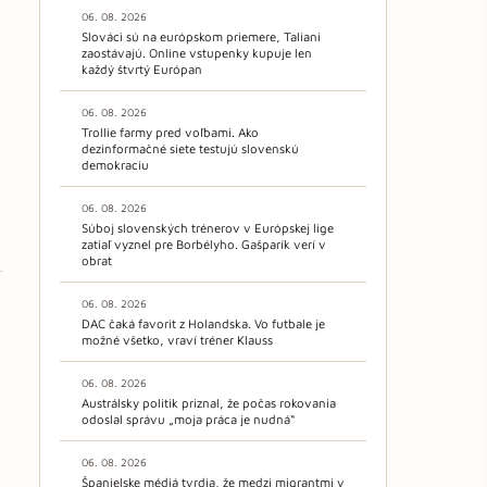
06. 08. 2026
Slováci sú na európskom priemere, Taliani
zaostávajú. Online vstupenky kupuje len
každý štvrtý Európan
06. 08. 2026
Trollie farmy pred voľbami. Ako
dezinformačné siete testujú slovenskú
demokraciu
06. 08. 2026
Súboj slovenských trénerov v Európskej lige
zatiaľ vyznel pre Borbélyho. Gašparík verí v
obrat
06. 08. 2026
DAC čaká favorit z Holandska. Vo futbale je
možné všetko, vraví tréner Klauss
06. 08. 2026
Austrálsky politik priznal, že počas rokovania
odoslal správu „moja práca je nudná“
06. 08. 2026
Španielske médiá tvrdia, že medzi migrantmi v