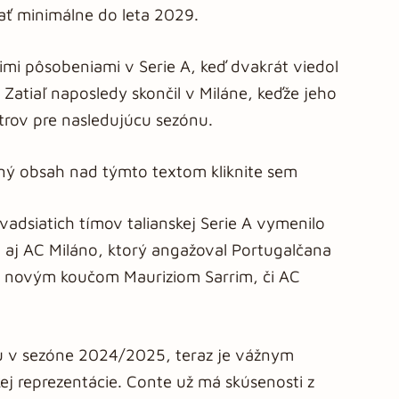
ať minimálne do leta 2029.
imi pôsobeniami v Serie A, keď dvakrát viedol
 Zatiaľ naposledy skončil v Miláne, keďže jeho
strov pre nasledujúcu sezónu.
aný obsah nad týmto textom kliknite sem
dsiatich tímov talianskej Serie A vymenilo
 aj AC Miláno, ktorý angažoval Portugalčana
 novým koučom Mauriziom Sarrim, či AC
lu v sezóne 2024/2025, teraz je vážnym
ej reprezentácie. Conte už má skúsenosti z