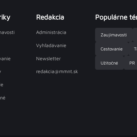
iky
Redakcia
Populárne t
mavosti
Administrácia
Zaujímavosti
Vyhľadávanie
Cestovanie
T
vanie
Newsletter
Užitočné
PR
y
redakcia@mmnt.sk
ie
čné