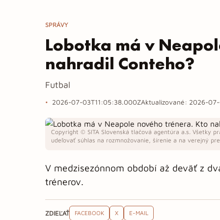
SPRÁVY
Lobotka má v Neapole
nahradil Conteho?
Futbal
2026-07-03T11:05:38.000Z
Aktualizované:
2026-07-
Copyright © SITA Slovenská tlačová agentúra a.s. Všetky pr
udeľovať súhlas na rozmnožovanie, šírenie a na verejný pren
V medzisezónnom období až deväť z dvad
trénerov.
ZDIEĽAŤ
FACEBOOK
X
E-MAIL