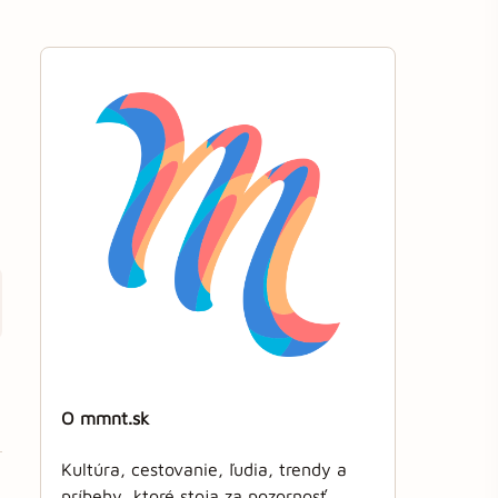
O mmnt.sk
Kultúra, cestovanie, ľudia, trendy a
príbehy, ktoré stoja za pozornosť.