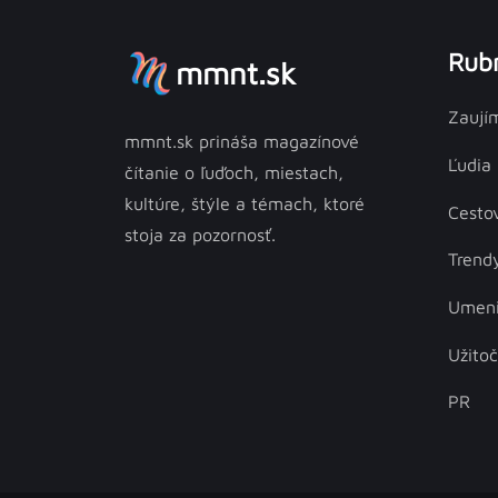
Rubr
mmnt.sk
Zaují
mmnt.sk prináša magazínové
Ľudia
čítanie o ľuďoch, miestach,
kultúre, štýle a témach, ktoré
Cesto
stoja za pozornosť.
Trend
Umen
Užito
PR