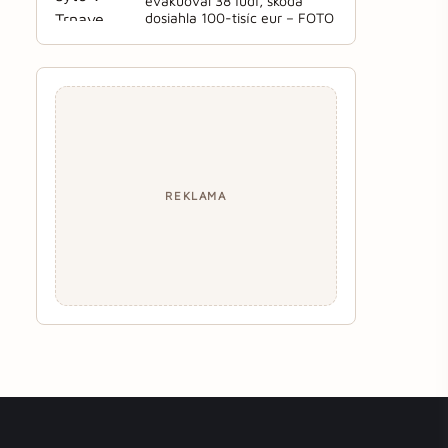
evakuoval 38 ľudí, škoda
dosiahla 100-tisíc eur – FOTO
REKLAMA