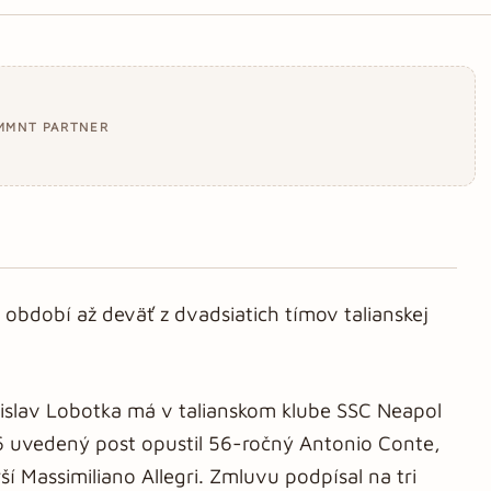
MMNT PARTNER
období až deväť z dvadsiatich tímov talianskej
nislav Lobotka má v talianskom klube SSC Neapol
 uvedený post opustil 56-ročný Antonio Conte,
í Massimiliano Allegri. Zmluvu podpísal na tri