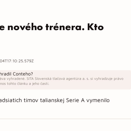
 nového trénera. Kto
04T17:10:25.579Z
áva vyhradené. SITA Slovenská tlačová agentúra a. s. si vyhradzuje právo
os tohto článku a jeho častí.
siatich tímov talianskej Serie A vymenilo