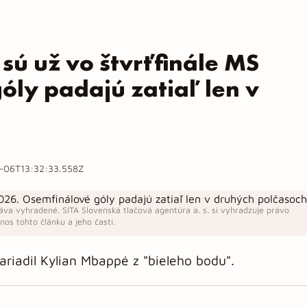
sú už vo štvrťfinále MS
óly padajú zatiaľ len v
-06T13:32:33.558Z
áva vyhradené. SITA Slovenská tlačová agentúra a. s. si vyhradzuje právo
os tohto článku a jeho častí.
ariadil Kylian Mbappé z "bieleho bodu".