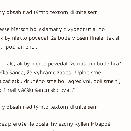
aný obsah nad týmto textom kliknite sem
esse Marsch bol sklamaný z vypadnutia, no
ak by niekto povedal, že bude v osemfinále, tak si
í," poznamenal.
inále, ak by niekto povedal, že náš tím bude hrať
veľká šanca, že vyhráme zápas.' Úplne sme
 začiatku druhého sme boli agresívni, boli sme tí,
torí mali väčšiu šancu skórovať.“
aný obsah nad týmto textom kliknite sem
bez prerušenia poslal hviezdny Kylian Mbappé