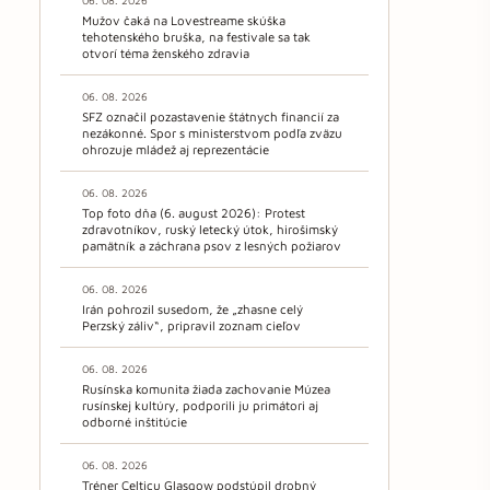
06. 08. 2026
Mužov čaká na Lovestreame skúška
tehotenského bruška, na festivale sa tak
otvorí téma ženského zdravia
06. 08. 2026
SFZ označil pozastavenie štátnych financií za
nezákonné. Spor s ministerstvom podľa zväzu
ohrozuje mládež aj reprezentácie
06. 08. 2026
Top foto dňa (6. august 2026): Protest
zdravotníkov, ruský letecký útok, hirošimský
pamätník a záchrana psov z lesných požiarov
06. 08. 2026
Irán pohrozil susedom, že „zhasne celý
Perzský záliv“, pripravil zoznam cieľov
06. 08. 2026
Rusínska komunita žiada zachovanie Múzea
rusínskej kultúry, podporili ju primátori aj
odborné inštitúcie
06. 08. 2026
Tréner Celticu Glasgow podstúpil drobný