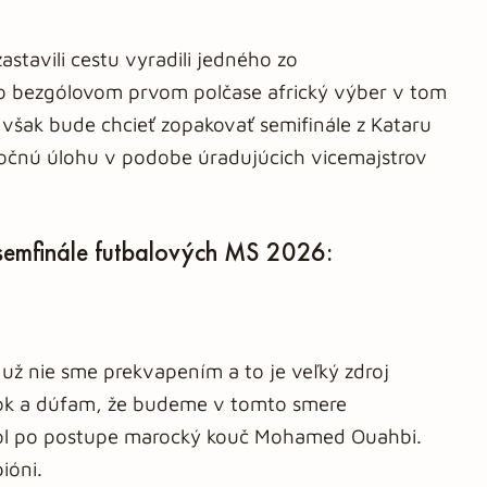
stavili cestu vyradili jedného zo
o bezgólovom prvom polčase africký výber v tom
 však bude chcieť zopakovať semifinále z Kataru
čnú úlohu v podobe úradujúcich vicemajstrov
semfinále futbalových MS 2026:
 už nie sme prekvapením a to je veľký zdroj
iatok a dúfam, že budeme v tomto smere
dol po postupe marocký kouč Mohamed Ouahbi.
ióni.