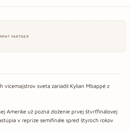
MMNT PARTNER
h vicemajstrov sveta zariadil Kylian Mbappé z
j Amerike už pozná zloženie prvej štvrťfinálovej
nastúpia v repríze semifinále spred štyroch rokov