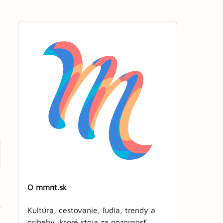
O mmnt.sk
Kultúra, cestovanie, ľudia, trendy a
príbehy, ktoré stoja za pozornosť.