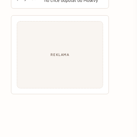
ho chce odpútať od Moskvy
REKLAMA