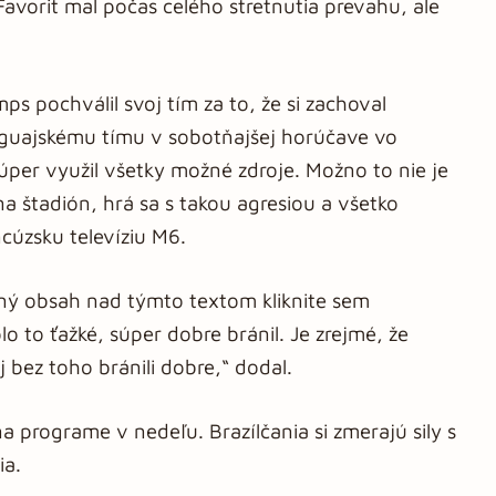
vorit mal počas celého stretnutia prevahu, ale
s pochválil svoj tím za to, že si zachoval
aguajskému tímu v sobotňajšej horúčave vo
úper využil všetky možné zdroje. Možno to nie je
na štadión, hrá sa s takou agresiou a všetko
cúzsku televíziu M6.
aný obsah nad týmto textom kliknite sem
lo to ťažké, súper dobre bránil. Je zrejmé, že
aj bez toho bránili dobre,“ dodal.
a programe v nedeľu. Brazílčania si zmerajú sily s
ia.