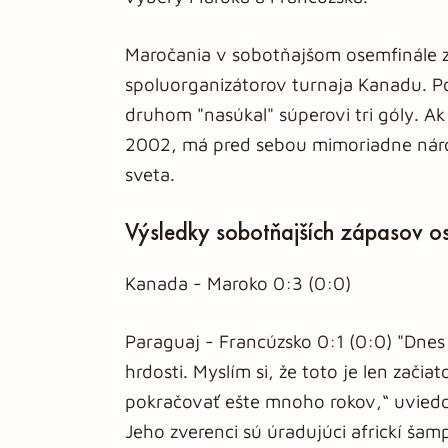
Maročania v sobotňajšom osemfinále za
spoluorganizátorov turnaja Kanadu. P
druhom "nasúkal" súperovi tri góly. Ak
2002, má pred sebou mimoriadne náro
sveta.
Výsledky sobotňajších zápasov o
Kanada - Maroko 0:3 (0:0)
Paraguaj - Francúzsko 0:1 (0:0) "Dnes
hrdosti. Myslím si, že toto je len zač
pokračovať ešte mnoho rokov,“ uvie
Jeho zverenci sú úradujúci africkí šamp