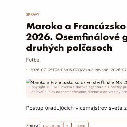
SPRÁVY
Maroko a Francúzsko 
2026. Osemfinálové g
druhých polčasoch
Futbal
2026-07-05T06:06:05.000Z
Aktualizované:
2026-07
Copyright © SITA Slovenská tlačová agentúra a.s. Všetky pr
udeľovať súhlas na rozmnožovanie, šírenie a na verejný pren
Postup úradujúcich vicemajstrov sveta z
ZDIEĽAŤ
FACEBOOK
X
E-MAIL