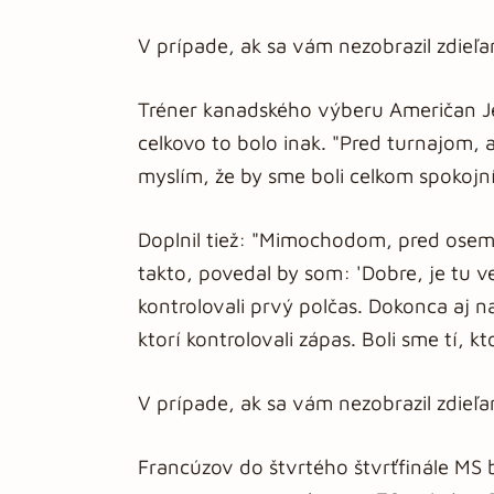
V prípade, ak sa vám nezobrazil zdieľ
Tréner kanadského výberu Američan J
celkovo to bolo inak. "Pred turnajom, 
myslím, že by sme boli celkom spokojn
Doplnil tiež: "Mimochodom, pred osemf
takto, povedal by som: 'Dobre, je tu 
kontrolovali prvý polčas. Dokonca aj na
ktorí kontrolovali zápas. Boli sme tí, k
V prípade, ak sa vám nezobrazil zdieľ
Francúzov do štvrtého štvrťfinále MS 