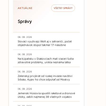
AKTUÁLNE
VŠETKY SPRÁVY
Správy
06. 08. 2026
Slováci využívajú Wolt aj v zahraničí, počet
objednávok stúpol takmer 17-násobne
06. 08. 2026
Na kúpalisku v Diakovciach mali viacerí ľudia
zdravotné problémy, unikla neznáma látka
06. 08. 2026
Zelenskyj prvýkrát od ruskej invázie navštívi
Srbsko, Kyjev ho chce odpútať od Moskvy
06. 08. 2026
Jemenskí Húsíovia spustili raketové a dronové
útoky, zabili najmenej 38 vládnych vojakov