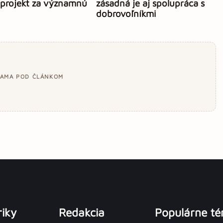
 projekt za významnú
zásadná je aj spolupráca s
dobrovoľníkmi
LAMA POD ČLÁNKOM
iky
Redakcia
Populárne t