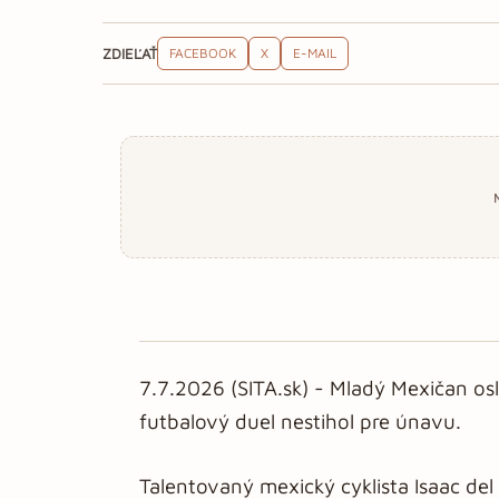
ZDIEĽAŤ
FACEBOOK
X
E-MAIL
7.7.2026 (SITA.sk) - Mladý Mexičan os
futbalový duel nestihol pre únavu.
Talentovaný mexický cyklista Isaac de