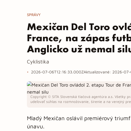
SPRÁVY
Mexičan Del Toro ovlá
France, na zápas fu
Anglicko už nemal sil
Cyklistika
2026-07-06T12:16:33.000Z
Aktualizované:
2026-07-
Copyright © SITA Slovenská tlačová agentúra a.s. Všetky pr
udeľovať súhlas na rozmnožovanie, šírenie a na verejný pren
Mladý Mexičan oslávil premiérový triumf
únavu.