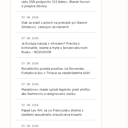
rady OSN podporilo 123 štátov, Blanár hovorí
o prejave dôvery
07. 08. 2026
Vlak sa zrazil s autom na priecestí pri Starom
Smokovci, cestujúci sa nezranili
07. 08. 2026
Je Európa naozaj v ohrození? Pravda o
kriminalite, islame a mýte o konzervatívnom
Rusku – ROZHOVOR
07. 08. 2026
Ronaldinho posiela pozdrav na Slovensko.
Futbalová šou v Trnave sa nezadržateľne blíži!
07. 08. 2026
Maradonov masér opísal legendu pred smrťou
ako bezmocnú a rezignovanú osobu
07. 08. 2026
Pápež Lev XIV. sa vo Francúzsku stretne s
obeťami sexuálneho zneužívania kňazmi
07. 08. 2026