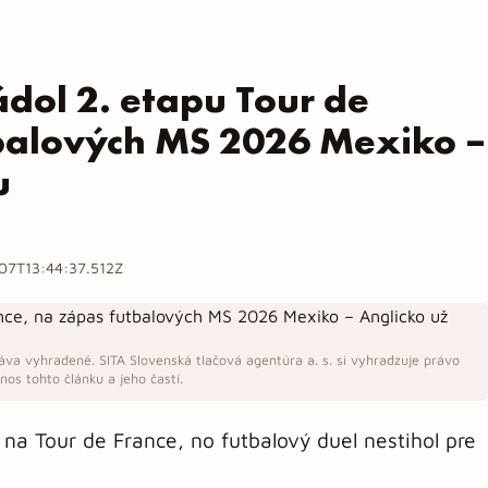
dol 2. etapu Tour de
tbalových MS 2026 Mexiko –
u
07T13:44:37.512Z
áva vyhradené. SITA Slovenská tlačová agentúra a. s. si vyhradzuje právo
os tohto článku a jeho častí.
 na Tour de France, no futbalový duel nestihol pre