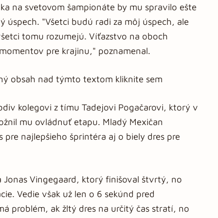
exika na svetovom šampionáte by mu spravilo ešte
ý úspech. "Všetci budú radi za môj úspech, ale
 všetci tomu rozumejú. Víťazstvo na oboch
h momentov pre krajinu," poznamenal.
aný obsah nad týmto textom kliknite sem
obdiv kolegovi z tímu Tadejovi Pogačarovi, ktorý v
možnil mu ovládnuť etapu. Mladý Mexičan
pre najlepšieho šprintéra aj o biely dres pre
 Jonas Vingegaard, ktorý finišoval štvrtý, no
ikácie. Vedie však už len o 6 sekúnd pred
 problém, ak žltý dres na určitý čas stratí, no