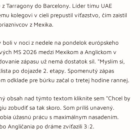
u z Tarragony do Barcelony. Líder tímu UAE
 kolegovi v cieli prepustil víťazstvo, čím zaistil
priaznivcov z Mexika.
 boli v noci z nedele na pondelok európskeho
ových MS 2026 medzi Mexikom a Anglickom v
edovanie zápasu už nemá dostatok síl. "Myslím si,
klista po dojazde 2. etapy. Spomenutý zápas
 odklade pre búrku začal o tretej hodine rannej.
aný obsah nad týmto textom kliknite sem "Chcel by
iu zobudiť sa tak skoro. Som príliš unavený.
 robia úžasnú prácu s maximálnym nasadením.
o Angličania po dráme zvíťazili 3:2.