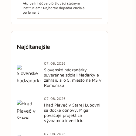
Ako veľmi dôverujú Slováci štátnym
inštitúciám? Najhoršie dopadla vláda a
parlament
Najčítanejšie
07. 08. 2026
Slovenské hádzanárky
suverénne zdolali Maďarky a
zahrajú si o 5. miesto na MS v
Rumunsku
07. 08. 2026
Hrad Plaveč v Starej Ľubovni
sa dočká obnovy, Migaľ
považuje projekt za
významnú investíciu
07. 08. 2026