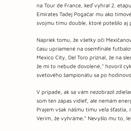
na Tour de France, keď vyhral 2. etap
Emirates Tadej Pogačar mu ako tímovému
svojmu tímu double, ktoré potešilo aj 
Napriek tomu, že všetky oči Mexičanov
času upriamené na osemfinále futbal
Mexico City, Del Toro priznal, že na sl
že mi to nebude dovolené," hovoril cy
svetového šampionátu sa po hodinovom
V prípade, ak sa vám nezobrazil zdieľ
som ten zápas vidieť, ale nemám energ
Prajem však nášmu tímu veľa šťastia,
Verím, že vyhráme." Nevyšlo mu to, leb