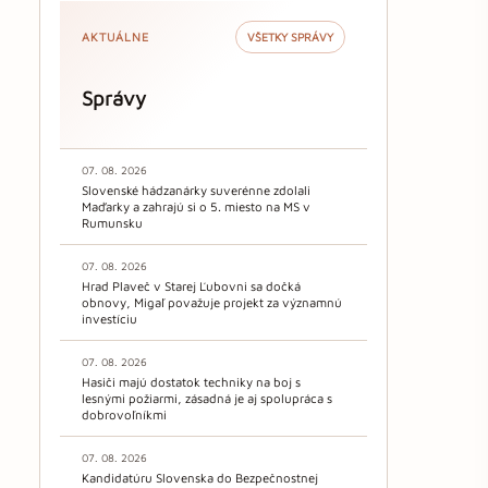
AKTUÁLNE
VŠETKY SPRÁVY
Správy
07. 08. 2026
Slovenské hádzanárky suverénne zdolali
Maďarky a zahrajú si o 5. miesto na MS v
Rumunsku
07. 08. 2026
Hrad Plaveč v Starej Ľubovni sa dočká
obnovy, Migaľ považuje projekt za významnú
investíciu
07. 08. 2026
Hasiči majú dostatok techniky na boj s
lesnými požiarmi, zásadná je aj spolupráca s
dobrovoľníkmi
07. 08. 2026
Kandidatúru Slovenska do Bezpečnostnej