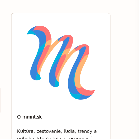
O mmnt.sk
Kultúra, cestovanie, ľudia, trendy a
príbehy, ktoré stoja za pozornosť.