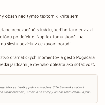
aný obsah nad týmto textom kliknite sem
 etape nebezpečnú situáciu, keď ho takmer zrazil
otónu po defekte. Napriek tomu skončil na
na šiestu pozíciu v celkovom poradí.
ožstvo dramatických momentov a gesto Pogačara
 medzi jazdcami je rovnako dôležitá ako súťaživosť.
 agentúra a.s. Všetky práva vyhradené. SITA Slovenská tlačová
 na rozmnožovanie, šírenie a na verejný prenos tohto článku a jeho