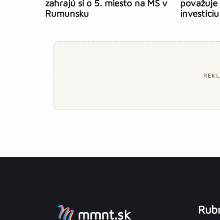
zahrajú si o 5. miesto na MS v
považuje
Rumunsku
investíciu
REK
Rubr
mmnt.sk