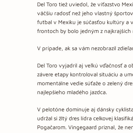
Del Toro tiež uviedol, že víťazstvo M
väčšiu radosť než jeho vlastný športov
futbal v Mexiku je súčasťou kultúry a
frontoch by bolo jedným z najkrajšíc
V prípade, ak sa vám nezobrazil zdieľ
Del Toro vyjadril aj veľkú vďačnosť a 
závere etapy kontroloval situáciu a u
momentálne vedie súťaže o zelený dres 
najlepšieho mladého jazdca.
V pelotóne dominuje aj dánsky cyklista
udržal si žltý dres lídra celkovej klasif
Pogačarom. Vingegaard priznal, že nemá