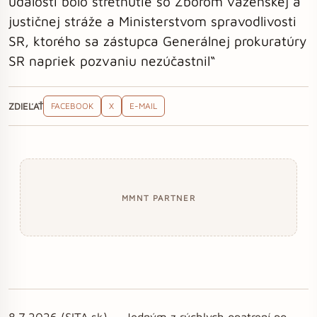
udalosti bolo stretnutie so Zborom väzenskej a
justičnej stráže a Ministerstvom spravodlivosti
SR, ktorého sa zástupca Generálnej prokuratúry
SR napriek pozvaniu nezúčastnil“
ZDIEĽAŤ
FACEBOOK
X
E-MAIL
MMNT PARTNER
8.7.2026 (SITA.sk) - „Jedným z rýchlych opatrení po