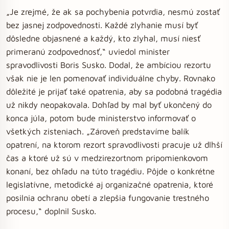
„Je zrejmé, že ak sa pochybenia potvrdia, nesmú zostať
bez jasnej zodpovednosti. Každé zlyhanie musí byť
dôsledne objasnené a každý, kto zlyhal, musí niesť
primeranú zodpovednosť,“ uviedol minister
spravodlivosti Boris Susko. Dodal, že ambíciou rezortu
však nie je len pomenovať individuálne chyby. Rovnako
dôležité je prijať také opatrenia, aby sa podobná tragédia
už nikdy neopakovala. Dohľad by mal byť ukončený do
konca júla, potom bude ministerstvo informovať o
všetkých zisteniach. „Zároveň predstavíme balík
opatrení, na ktorom rezort spravodlivosti pracuje už dlhší
čas a ktoré už sú v medzirezortnom pripomienkovom
konaní, bez ohľadu na túto tragédiu. Pôjde o konkrétne
legislatívne, metodické aj organizačné opatrenia, ktoré
posilnia ochranu obetí a zlepšia fungovanie trestného
procesu,“ doplnil Susko.