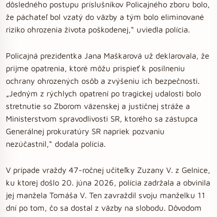
dôsledného postupu príslušníkov Policajného zboru bolo,
že páchateľ bol vzatý do väzby a tým bolo eliminované
riziko ohrozenia života poškodenej,“ uviedla polícia.
Policajná prezidentka Jana Maškarová už deklarovala, že
prijme opatrenia, ktoré môžu prispieť k posilneniu
ochrany ohrozených osôb a zvýšeniu ich bezpečnosti.
„Jedným z rýchlych opatrení po tragickej udalosti bolo
stretnutie so Zborom väzenskej a justičnej stráže a
Ministerstvom spravodlivosti SR, ktorého sa zástupca
Generálnej prokuratúry SR napriek pozvaniu
nezúčastnil,“ dodala polícia.
V prípade vraždy 47-ročnej učiteľky Zuzany V. z Gelnice,
ku ktorej došlo 20. júna 2026, polícia zadržala a obvinila
jej manžela Tomáša V. Ten zavraždil svoju manželku 11
dní po tom, čo sa dostal z väzby na slobodu. Dôvodom