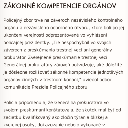
ZÁKONNÉ KOMPETENCIE ORGÁNOV
Policajný zbor trvá na záveroch nezávislého kontrolného
orgánu a nezávislého odborného útvaru, ktoré boli po jej
ukončení verejnosti odprezentované vo vyhlásení
policajnej prezidentky. „Tie nespochybnil vo svojich
záveroch z preskúmania trestnej veci ani generálny
prokurátor. Zverejnené preskúmanie trestnej veci
Generálnej prokuratúry zároveň potvrdzuje, aké dôležité
je dôsledne rozlišovať zákonné kompetencie jednotlivých
orgánov činných v trestnom konaní,“ uviedol odbor
komunikácie Prezídia Policajného zboru.
Polícia pripomenula, že Generálna prokuratúra vo
svojom preskúmaní konštatovala, že skutok mal byť od
začiatku kvalifikovaný ako zločin týrania blízkej a
zverenej osoby, dokazovanie nebolo vykonané v