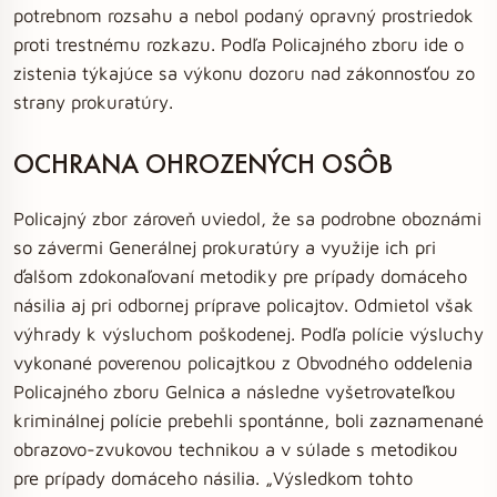
potrebnom rozsahu a nebol podaný opravný prostriedok
proti trestnému rozkazu. Podľa Policajného zboru ide o
zistenia týkajúce sa výkonu dozoru nad zákonnosťou zo
strany prokuratúry.
OCHRANA OHROZENÝCH OSÔB
Policajný zbor zároveň uviedol, že sa podrobne oboznámi
so závermi Generálnej prokuratúry a využije ich pri
ďalšom zdokonaľovaní metodiky pre prípady domáceho
násilia aj pri odbornej príprave policajtov. Odmietol však
výhrady k výsluchom poškodenej. Podľa polície výsluchy
vykonané poverenou policajtkou z Obvodného oddelenia
Policajného zboru Gelnica a následne vyšetrovateľkou
kriminálnej polície prebehli spontánne, boli zaznamenané
obrazovo-zvukovou technikou a v súlade s metodikou
pre prípady domáceho násilia. „Výsledkom tohto