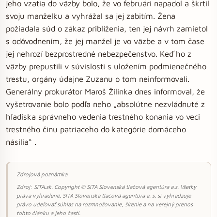
jeho vzatia do väzby bolo, že vo februári napadol a škrtil
svoju manželku a vyhrážal sa jej zabitím. Žena
požiadala súd o zákaz priblíženia, ten jej návrh zamietol
s odôvodnením, že jej manžel je vo väzbe a v tom čase
jej nehrozí bezprostredné nebezpečenstvo. Keď ho z
väzby prepustili v súvislosti s uložením podmienečného
trestu, orgány údajne Zuzanu o tom neinformovali.
Generálny prokurátor Maroš Žilinka dnes informoval, že
vyšetrovanie bolo podľa neho „absolútne nezvládnuté z
hľadiska správneho vedenia trestného konania vo veci
trestného činu patriaceho do kategórie domáceho
násilia“ .
Zdrojová poznámka
Zdroj: SITA.sk. Copyright © SITA Slovenská tlačová agentúra a.s. Všetky
práva vyhradené. SITA Slovenská tlačová agentúra a. s. si vyhradzuje
právo udeľovať súhlas na rozmnožovanie, šírenie a na verejný prenos
tohto článku a jeho častí.