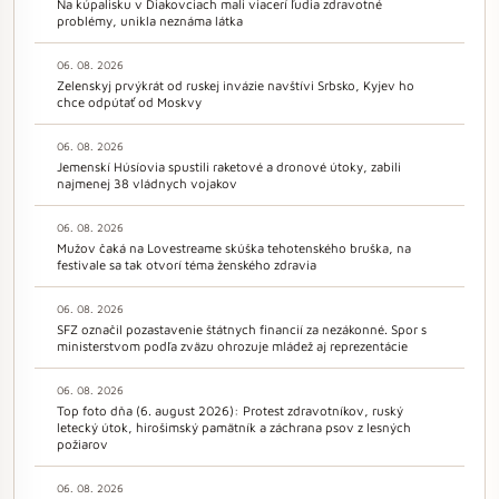
Na kúpalisku v Diakovciach mali viacerí ľudia zdravotné
problémy, unikla neznáma látka
06. 08. 2026
Zelenskyj prvýkrát od ruskej invázie navštívi Srbsko, Kyjev ho
chce odpútať od Moskvy
06. 08. 2026
Jemenskí Húsíovia spustili raketové a dronové útoky, zabili
najmenej 38 vládnych vojakov
06. 08. 2026
Mužov čaká na Lovestreame skúška tehotenského bruška, na
festivale sa tak otvorí téma ženského zdravia
06. 08. 2026
SFZ označil pozastavenie štátnych financií za nezákonné. Spor s
ministerstvom podľa zväzu ohrozuje mládež aj reprezentácie
06. 08. 2026
Top foto dňa (6. august 2026): Protest zdravotníkov, ruský
letecký útok, hirošimský pamätník a záchrana psov z lesných
požiarov
06. 08. 2026