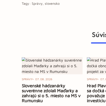
Tagy:
Správy, slovensko
Súvi
SPRÁVY
07. 08. 2026
SPRÁVY
07. 
Slovenské hádzanárky
Hrad Plav
suverénne zdolali Maďarky a
sa dočká 
zahrajú si o 5. miesto na MS v
považuje
Rumunsku
investíciu