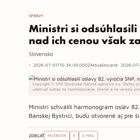
SPRÁVY
Ministri si odsúhlasil
nad ich cenou však za
Slovensko
2026-07-01T10:34:09.000Z
Aktualizované:
2026-07-
Copyright © SITA Slovenská tlačová agentúra a.s. Všetky pr
udeľovať súhlas na rozmnožovanie, šírenie a na verejný pren
Ministri schválili harmonogram osláv 82
Banskej Bystrici, budú otvorené aj pre ši
ZDIEĽAŤ
FACEBOOK
X
E-MAIL