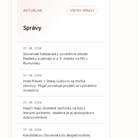
AKTUÁLNE
VŠETKY SPRÁVY
Správy
07. 08. 2026
Slovenské hádzanárky suverénne zdolali
Maďarky a zahrajú si o 5. miesto na MS v
Rumunsku
07. 08. 2026
Hrad Plaveč v Starej Ľubovni sa dočká
obnovy, Migaľ považuje projekt za významnú
investíciu
07. 08. 2026
Hasiči majú dostatok techniky na boj s
lesnými požiarmi, zásadná je aj spolupráca s
dobrovoľníkmi
07. 08. 2026
Kandidatúru Slovenska do Bezpečnostnej