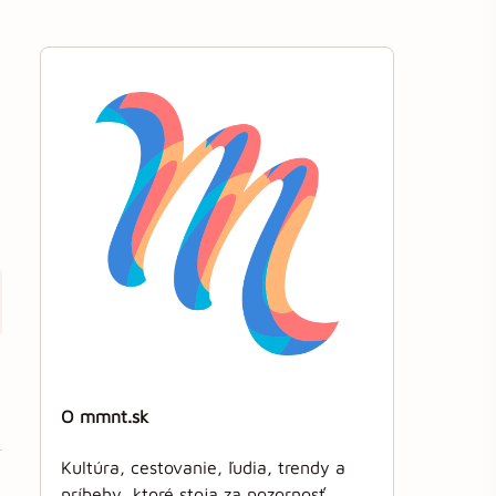
O mmnt.sk
Kultúra, cestovanie, ľudia, trendy a
príbehy, ktoré stoja za pozornosť.