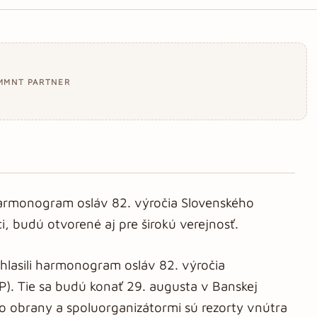
MMNT PARTNER
i harmonogram osláv 82. výročia Slovenského
, budú otvorené aj pre širokú verejnosť.
úhlasili harmonogram osláv 82. výročia
). Tie sa budú konať 29. augusta v Banskej
tvo obrany a spoluorganizátormi sú rezorty vnútra