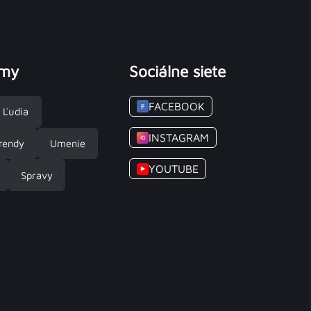
émy
Sociálne siete
FACEBOOK
F
Ľudia
INSTAGRAM
IG
rendy
Umenie
YOUTUBE
▶
Spravy