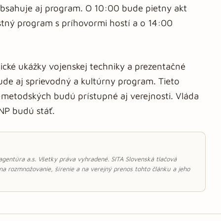
obsahuje aj program. O 10:00 bude pietny akt
stný program s príhovormi hostí a o 14:00
tické ukážky vojenskej techniky a prezentačné
ude aj sprievodný a kultúrny program. Tieto
o-metodských budú prístupné aj verejnosti. Vláda
SNP budú stáť.
 agentúra a.s. Všetky práva vyhradené. SITA Slovenská tlačová
 na rozmnožovanie, šírenie a na verejný prenos tohto článku a jeho