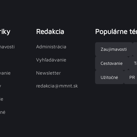
iky
Redakcia
Populárne t
mavosti
Administrácia
Zaujímavosti
Vyhľadávanie
Cestovanie
T
vanie
Newsletter
Užitočné
PR
y
redakcia@mmnt.sk
ie
čné