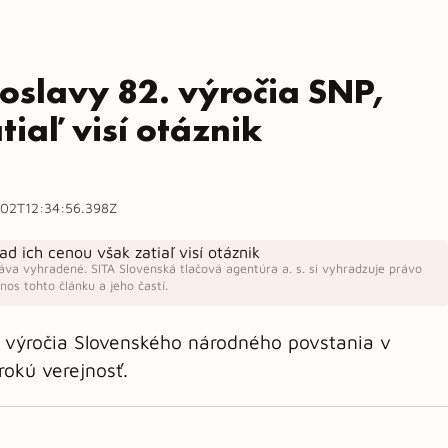
i oslavy 82. výročia SNP,
tiaľ visí otáznik
02T12:34:56.398Z
áva vyhradené. SITA Slovenská tlačová agentúra a. s. si vyhradzuje právo
os tohto článku a jeho častí.
. výročia Slovenského národného povstania v
rokú verejnosť.