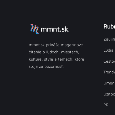
Rubr
mmnt.sk
Zaují
mmnt.sk prináša magazínové
Ľudia
čítanie o ľuďoch, miestach,
kultúre, štýle a témach, ktoré
Cesto
stoja za pozornosť.
Trend
Umen
Užito
PR