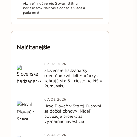
Ako veľmi dôverujú Slováci štátnym
inštitúciám? Najhoršie dopadla vláda a
parlament
Najčítanejšie
07. 08. 2026
Slovenské hádzanárky
suverénne zdolali Maďarky a
zahrajú si o 5. miesto na MS v
Rumunsku
07. 08. 2026
Hrad Plaveč v Starej Ľubovni
sa dočká obnovy, Migaľ
považuje projekt za
významnú investíciu
07. 08. 2026