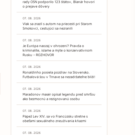
rady OSN podporilo 123 štátov, Blanár hovorí
o prejave dôvery
07. 08. 2026
Vlak sa zrazil s autom na priecestí pri Starom
Smokovci, cestujúci sa nezranili
07. 08. 2026
Je Európa naozaj v ohrození? Pravda o
kriminalite, islame a mýte o konzervatívnom
Rusku – ROZHOVOR
07. 08. 2026
Ronaldinho posiela pozdrav na Slovensko.
Futbalová šou v Trnave sa nezadržateľne blíži!
07. 08. 2026
Maradonov masér opísal legendu pred smrťou
ako bezmocnú a rezignovanú osobu
07. 08. 2026
Pápež Lev XIV. sa vo Francúzsku stretne s
obeťami sexuálneho zneužívania kňazmi
07. 08. 2026