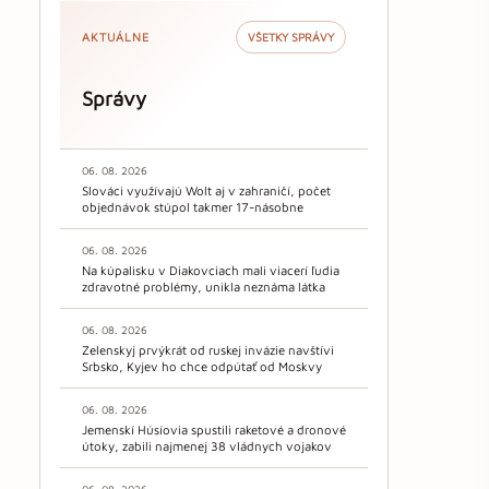
AKTUÁLNE
VŠETKY SPRÁVY
Správy
06. 08. 2026
Slováci využívajú Wolt aj v zahraničí, počet
objednávok stúpol takmer 17-násobne
06. 08. 2026
Na kúpalisku v Diakovciach mali viacerí ľudia
zdravotné problémy, unikla neznáma látka
06. 08. 2026
Zelenskyj prvýkrát od ruskej invázie navštívi
Srbsko, Kyjev ho chce odpútať od Moskvy
06. 08. 2026
Jemenskí Húsíovia spustili raketové a dronové
útoky, zabili najmenej 38 vládnych vojakov