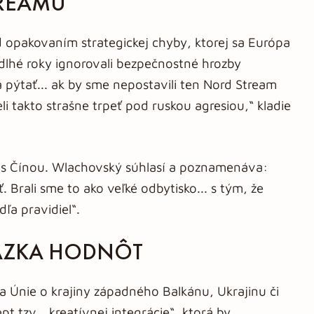
TREAMU
 opakovaním strategickej chyby, ktorej sa Európa
dlhé roky ignorovali bezpečnostné hrozby
pýtať... ak by sme nepostavili ten Nord Stream
eli takto strašne trpeť pod ruskou agresiou,“ kladie
 s Čínou. Wlachovský súhlasí a poznamenáva:
 Brali sme to ako veľké odbytisko... s tým, že
ľa pravidiel“.
ÁZKA HODNÔT
a Únie o krajiny západného Balkánu, Ukrajinu či
 tzv. „kreatívnej integrácie“, ktorá by