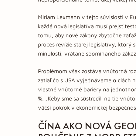
Miriam Lexmann v tejto súvislosti v 
každá nová legislatíva musí prejsť tes
tomu, aby nové zákony zbytočne zaťažo
proces revízie starej legislatívy, ktorý
minulosti, vrátane spomínaného zákaz
Problémom však zostáva vnútorná ro
zatiaľ čo s USA vyjednávame o clách n
vlastné vnútorné bariéry na jednotnom
%. „Keby sme sa sústredili na tie vnút
väčší pokrok v ekonomickej bezpečnos
ČÍNA AKO NOVÁ GEOP