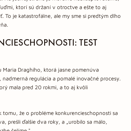
ďmi, ktorí sú držaní v otroctve a ešte to aj
 To je katastrofálne, ale my sme si predtým dlho
yňa.
CIESCHOPNOSTI: TEST
u Maria Draghiho, ktorá jasne pomenúva
, nadmerná regulácia a pomalé inovačné procesy.
orý mala pred 20 rokmi, a to aj kvôli
k tomu, že o probléme konkurencieschopnosti sa
, prešli ďalšie dva roky, a „urobilo sa málo,
ozbe čelíme."