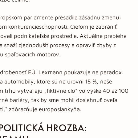
Európskom parlamente presadila zásadnú zmenu:
tom konkurencieschopnosti. Cieľom je zabrániť
vali podnikateľské prostredie. Aktuálne prebieha
 sa snaží zjednodušiť procesy a opraviť chyby z
u spaľovacích motorov.
zdrobenosť EÚ. Lexmann poukazuje na paradox:
a automobily, ktoré sú na úrovni 15 %, naše
 trhu vytvárajú „fiktívne clo“ vo výške 40 až 100
orné bariéry, tak by sme mohli dosiahnuť oveľa
ti,“ zdôrazňuje europoslankyňa.
OLITICKÁ HROZBA: