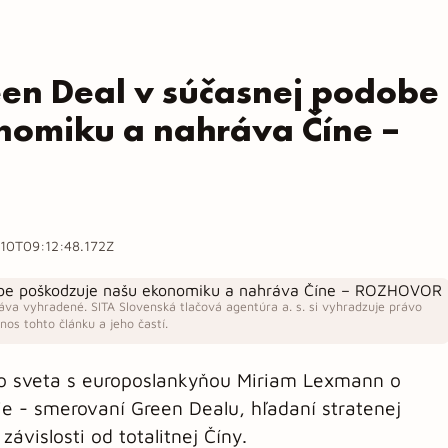
en Deal v súčasnej podobe
nomiku a nahráva Číne –
10T09:12:48.172Z
áva vyhradené. SITA Slovenská tlačová agentúra a. s. si vyhradzuje právo
os tohto článku a jeho častí.
o sveta s europoslankyňou Miriam Lexmann o
ie - smerovaní Green Dealu, hľadaní stratenej
ávislosti od totalitnej Číny.