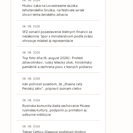
06. 08. 2026
Mužov čaká na Lovestreame skúška
tehotenského bruška, na festivale sa tak
otvorí téma ženského zdravia
06. 08. 2026
SFZ označil pozastavenie štátnych financií za
nezákonné. Spor s ministerstvom podľa zväzu
ohrozuje mládež aj reprezentácie
06. 08. 2026
Top foto dňa (6. august 2026): Protest
zdravotníkov, ruský letecký útok, hirošimský
pamätník a záchrana psov z lesných požiarov
06. 08. 2026
Irán pohrozil susedom, že „zhasne celý
Perzský záliv“, pripravil zoznam cieľov
06. 08. 2026
Rusínska komunita žiada zachovanie Múzea
rusínskej kultúry, podporili ju primátori aj
odborné inštitúcie
06. 08. 2026
Tréner Celticu Glasgow podstúpil drobný