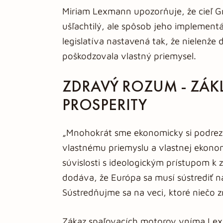
Miriam Lexmann upozorňuje, že cieľ Gr
ušľachtilý, ale spôsob jeho implementá
legislatíva nastavená tak, že nielenže
poškodzovala vlastný priemysel.
ZDRAVÝ ROZUM - ZÁK
PROSPERITY
„Mnohokrát sme ekonomicky si podrezá
vlastnému priemyslu a vlastnej ekono
súvislosti s ideologickým prístupom k
dodáva, že Európa sa musí sústrediť na
Sústredňujme sa na veci, ktoré niečo z
Zákaz spaľovacích motorov vníma Le