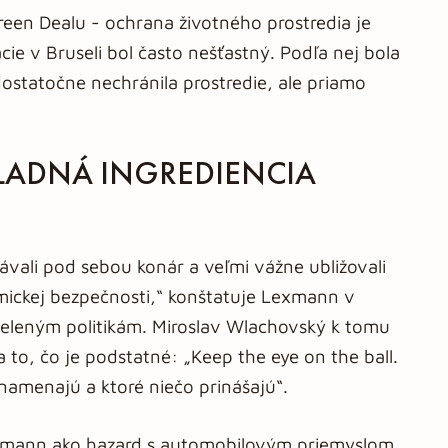
een Dealu - ochrana životného prostredia je
cie v Bruseli bol často nešťastný. Podľa nej bola
 dostatočne nechránila prostredie, ale priamo
LADNÁ INGREDIENCIA
vali pod sebou konár a veľmi vážne ubližovali
mickej bezpečnosti,“ konštatuje Lexmann v
 zeleným politikám. Miroslav Wlachovský k tomu
 to, čo je podstatné: „Keep the eye on the ball.
namenajú a ktoré niečo prinášajú“.
xmann ako hazard s automobilovým priemyslom,