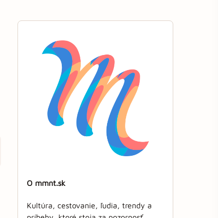
O mmnt.sk
Kultúra, cestovanie, ľudia, trendy a
príbehy, ktoré stoja za pozornosť.