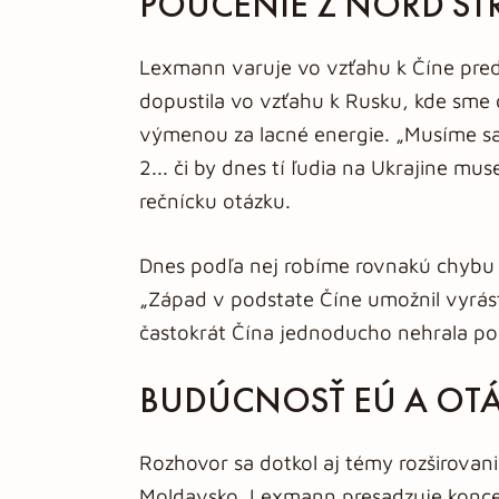
POUČENIE Z NORD S
Lexmann varuje vo vzťahu k Číne pred
dopustila vo vzťahu k Rusku, kde sme 
výmenou za lacné energie. „Musíme sa 
2... či by dnes tí ľudia na Ukrajine mus
rečnícku otázku.
Dnes podľa nej robíme rovnakú chybu
„Západ v podstate Číne umožnil vyrásť.
častokrát Čína jednoducho nehrala pod
BUDÚCNOSŤ EÚ A OT
Rozhovor sa dotkol aj témy rozširovani
Moldavsko. Lexmann presadzuje koncept