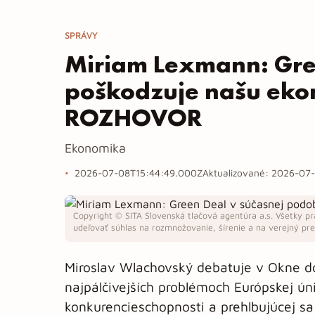
SPRÁVY
Miriam Lexmann: Gre
poškodzuje našu eko
ROZHOVOR
Ekonomika
2026-07-08T15:44:49.000Z
Aktualizované:
2026-07-
Copyright © SITA Slovenská tlačová agentúra a.s. Všetky pr
udeľovať súhlas na rozmnožovanie, šírenie a na verejný pren
Miroslav Wlachovský debatuje v Okne d
najpálčivejších problémoch Európskej ún
konkurencieschopnosti a prehlbujúcej sa z