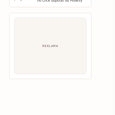
ho chce odpútať od Moskvy
REKLAMA