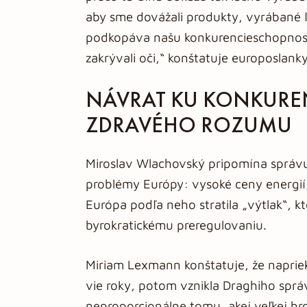
aby sme dovážali produkty, vyrábané ľu
podkopáva našu konkurencieschopnosť.
zakrývali oči,“ konštatuje europoslank
NÁVRAT KU KONKUREN
ZDRAVÉHO ROZUMU
Miroslav Wlachovský pripomína správ
problémy Európy: vysoké ceny energií
Európa podľa neho stratila „výtlak“, kt
byrokratickému preregulovaniu.
Miriam Lexmann konštatuje, že naprie
vie roky, potom vznikla Draghiho správa
neproporcionálne tomu, akej veľkej hr