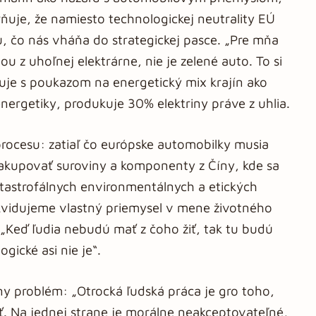
ňuje, že namiesto technologickej neutrality EÚ
tu, čo nás vháňa do strategickej pasce. „Pre mňa
ou z uhoľnej elektrárne, nie je zelené auto. To si
je s poukazom na energetický mix krajín ako
nergetiky, produkuje 30% elektriny práve z uhlia.
rocesu: zatiaľ čo európske automobilky musia
 nakupovať suroviny a komponenty z Číny, kde sa
 katastrofálnych environmentálnych a etických
kvidujeme vlastný priemysel v mene životného
„Keď ľudia nebudú mať z čoho žiť, tak tu budú
gické asi nie je“.
 problém: „Otrocká ľudská práca je gro toho,
ť. Na jednej strane je morálne neakceptovateľné,