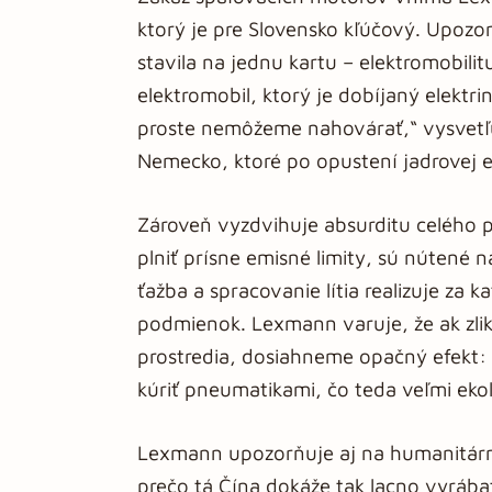
ktorý je pre Slovensko kľúčový. Upozor
stavila na jednu kartu – elektromobili
elektromobil, ktorý je dobíjaný elektrin
proste nemôžeme nahovárať,“ vysvetľu
Nemecko, ktoré po opustení jadrovej e
Zároveň vyzdvihuje absurditu celého p
plniť prísne emisné limity, sú nútené
ťažba a spracovanie lítia realizuje za
podmienok. Lexmann varuje, že ak zli
prostredia, dosiahneme opačný efekt: 
kúriť pneumatikami, čo teda veľmi ekolo
Lexmann upozorňuje aj na humanitárny
prečo tá Čína dokáže tak lacno vyrába