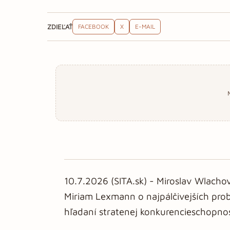
ZDIEĽAŤ
FACEBOOK
X
E-MAIL
10.7.2026 (SITA.sk) - Miroslav Wlach
Miriam Lexmann o najpálčivejších pro
hľadaní stratenej konkurencieschopnosti