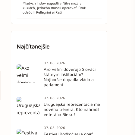
Mladých Indov napadli v Nitre muži v
kuklách, jedného museli operovať. Útok
odsúdili Pellegrini aj Raši
Najčítanejšie
07. 08. 2026
Ako veľmi dôverujú Slováci
štátnym inštitúciám?
Najhoršie dopadla vláda a
parlament
07. 08. 2026
Uruguajská reprezentácia má
nového trénera. Kto nahradil
veterána Bielsu?
07. 08. 2026
Festival Bodkočiarka opäť