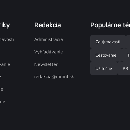
iky
Redakcia
Populárne t
mavosti
Administrácia
Zaujímavosti
Vyhľadávanie
Cestovanie
T
vanie
Newsletter
Užitočné
PR
y
redakcia@mmnt.sk
ie
čné