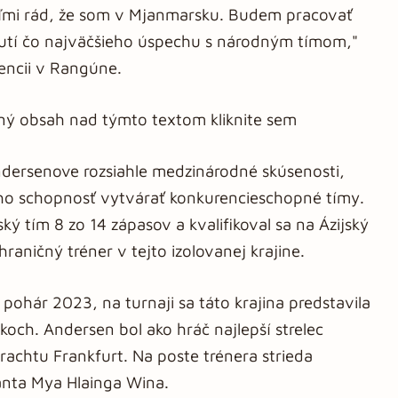
eľmi rád, že som v Mjanmarsku. Budem pracovať
nutí čo najväčšieho úspechu s národným tímom,"
rencii v Rangúne.
aný obsah nad týmto textom kliknite sem
ndersenove rozsiahle medzinárodné skúsenosti,
eho schopnosť vytvárať konkurencieschopné tímy.
ký tím 8 zo 14 zápasov a kvalifikoval sa na Ázijský
raničný tréner v tejto izolovanej krajine.
pohár 2023, na turnaji sa táto krajina predstavila
koch. Andersen bol ako hráč najlepší strelec
rachtu Frankfurt. Na poste trénera strieda
anta Mya Hlainga Wina.