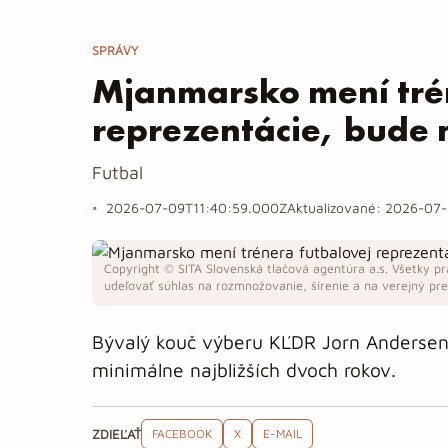
SPRÁVY
Mjanmarsko mení tré
reprezentácie, bude
Futbal
2026-07-09T11:40:59.000Z
Aktualizované:
2026-07-
Copyright © SITA Slovenská tlačová agentúra a.s. Všetky pr
udeľovať súhlas na rozmnožovanie, šírenie a na verejný pren
Bývalý kouč výberu KĽDR Jorn Andersen
minimálne najbližších dvoch rokov.
ZDIEĽAŤ
FACEBOOK
X
E-MAIL