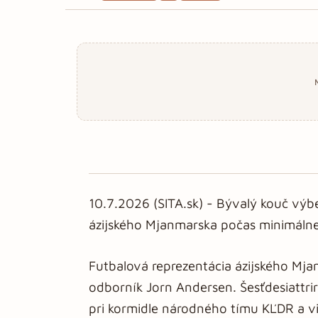
10.7.2026 (SITA.sk) - Bývalý kouč vý
ázijského Mjanmarska počas minimálne 
Futbalová reprezentácia ázijského Mja
odborník Jorn Andersen. Šesťdesiattri
pri kormidle národného tímu KĽDR a 