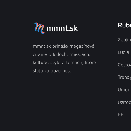
Rubr
mmnt.sk
Zaují
mmnt.sk prináša magazínové
Ľudia
čítanie o ľuďoch, miestach,
kultúre, štýle a témach, ktoré
Cesto
stoja za pozornosť.
Trend
Umen
Užito
PR