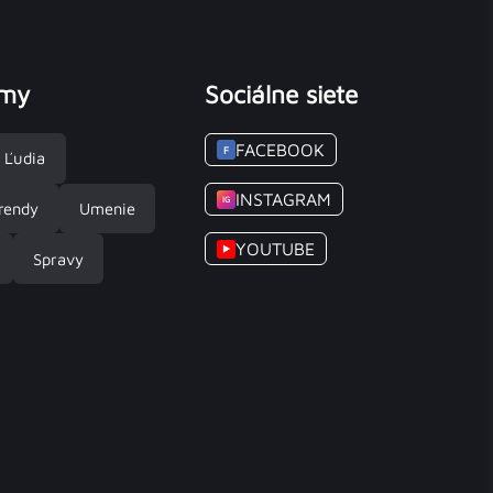
émy
Sociálne siete
FACEBOOK
F
Ľudia
INSTAGRAM
IG
rendy
Umenie
YOUTUBE
▶
Spravy