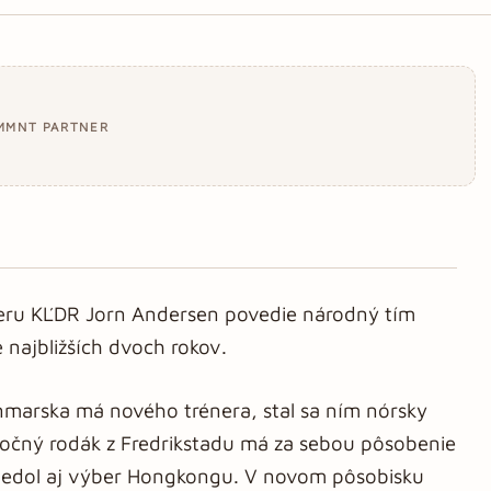
MMNT PARTNER
beru KĽDR Jorn Andersen povedie národný tím
najbližších dvoch rokov.
nmarska má nového trénera, stal sa ním nórsky
ročný rodák z Fredrikstadu má za sebou pôsobenie
viedol aj výber Hongkongu. V novom pôsobisku