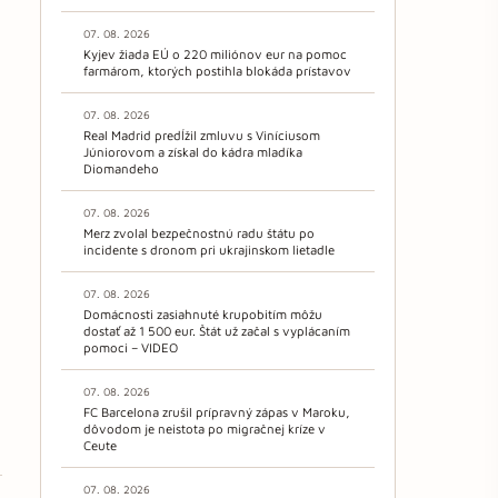
07. 08. 2026
Kyjev žiada EÚ o 220 miliónov eur na pomoc
farmárom, ktorých postihla blokáda prístavov
07. 08. 2026
Real Madrid predĺžil zmluvu s Viníciusom
Júniorovom a získal do kádra mladíka
Diomandeho
07. 08. 2026
Merz zvolal bezpečnostnú radu štátu po
incidente s dronom pri ukrajinskom lietadle
07. 08. 2026
Domácnosti zasiahnuté krupobitím môžu
dostať až 1 500 eur. Štát už začal s vyplácaním
pomoci – VIDEO
07. 08. 2026
FC Barcelona zrušil prípravný zápas v Maroku,
dôvodom je neistota po migračnej kríze v
Ceute
07. 08. 2026