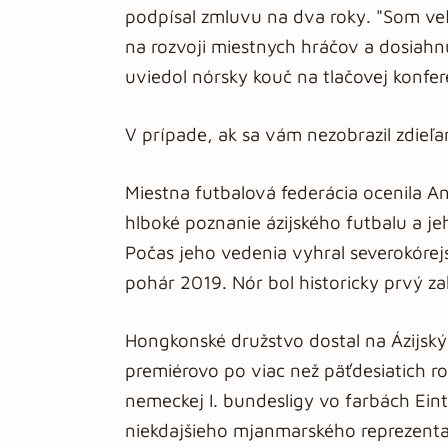
podpísal zmluvu na dva roky. "Som v
na rozvoji miestnych hráčov a dosiah
uviedol nórsky kouč na tlačovej konfe
V prípade, ak sa vám nezobrazil zdieľ
Miestna futbalová federácia ocenila A
hlboké poznanie ázijského futbalu a j
Počas jeho vedenia vyhral severokórejs
pohár 2019. Nór bol historicky prvý zah
Hongkonské družstvo dostal na Ázijský 
premiérovo po viac než päťdesiatich ro
nemeckej I. bundesligy vo farbách Eint
niekdajšieho mjanmarského reprezent