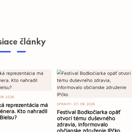
siace články
08. 2026
á reprezentácia má
SPRÁVY
07. 08. 2026
énera. Kto nahradil
Festival Bodkočiarka opäť
Bielsu?
otvorí tému duševného
zdravia, informovalo
občianske združenie IPčko