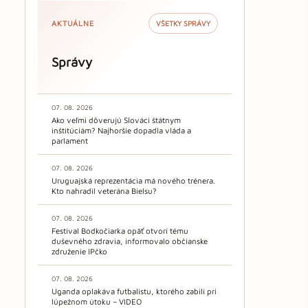
AKTUÁLNE
VŠETKY SPRÁVY
Správy
07. 08. 2026
Ako veľmi dôverujú Slováci štátnym
inštitúciám? Najhoršie dopadla vláda a
parlament
07. 08. 2026
Uruguajská reprezentácia má nového trénera.
Kto nahradil veterána Bielsu?
07. 08. 2026
Festival Bodkočiarka opäť otvorí tému
duševného zdravia, informovalo občianske
združenie IPčko
07. 08. 2026
Uganda oplakáva futbalistu, ktorého zabili pri
lúpežnom útoku – VIDEO