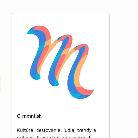
O mmnt.sk
Kultúra, cestovanie, ľudia, trendy a
príbehy, ktoré stoja za pozornosť.