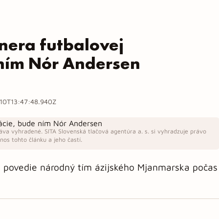
nera futbalovej
 ním Nór Andersen
10T13:47:48.940Z
áva vyhradené. SITA Slovenská tlačová agentúra a. s. si vyhradzuje právo
os tohto článku a jeho častí.
 povedie národný tím ázijského Mjanmarska počas