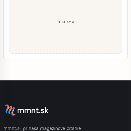
REKLAMA
mmnt.sk
mmnt.sk prináša magazínové čítanie