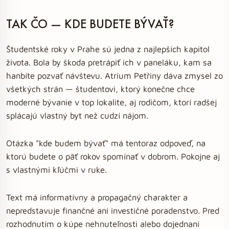
TAK ČO — KDE BUDETE BÝVAŤ?
Študentské roky v Prahe sú jedna z najlepších kapitol
života. Bola by škoda pretrápiť ich v paneláku, kam sa
hanbíte pozvať návštevu. Atrium Petřiny dáva zmysel zo
všetkých strán — študentovi, ktorý konečne chce
moderné bývanie v top lokalite, aj rodičom, ktorí radšej
splácajú vlastný byt než cudzí nájom.
Otázka "kde budem bývať" má tentoraz odpoveď, na
ktorú budete o päť rokov spomínať v dobrom. Pokojne aj
s vlastnými kľúčmi v ruke.
Text má informatívny a propagačný charakter a
nepredstavuje finančné ani investičné poradenstvo. Pred
rozhodnutím o kúpe nehnuteľnosti alebo dojednaní