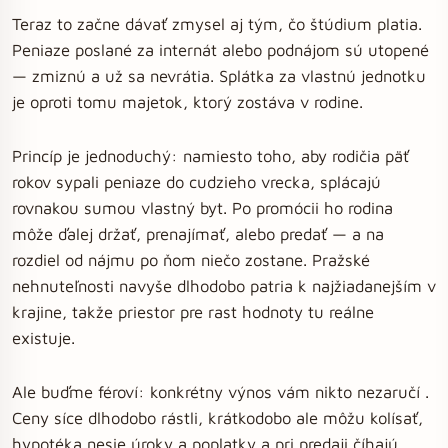
Teraz to začne dávať zmysel aj tým, čo štúdium platia.
Peniaze poslané za internát alebo podnájom sú utopené
— zmiznú a už sa nevrátia. Splátka za vlastnú jednotku
je oproti tomu majetok, ktorý zostáva v rodine.
Princíp je jednoduchý: namiesto toho, aby rodičia päť
rokov sypali peniaze do cudzieho vrecka, splácajú
rovnakou sumou vlastný byt. Po promócii ho rodina
môže ďalej držať, prenajímať, alebo predať — a na
rozdiel od nájmu po ňom niečo zostane. Pražské
nehnuteľnosti navyše dlhodobo patria k najžiadanejším v
krajine, takže priestor pre rast hodnoty tu reálne
existuje.
Ale buďme féroví: konkrétny výnos vám nikto nezaručí .
Ceny síce dlhodobo rástli, krátkodobo ale môžu kolísať,
hypotéka nesie úroky a poplatky a pri predaji číhajú