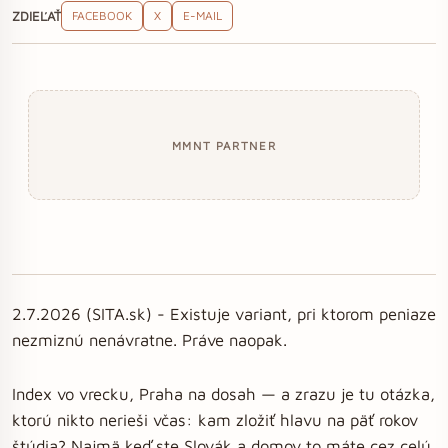
ZDIEĽAŤ
FACEBOOK
X
E-MAIL
MMNT PARTNER
2.7.2026 (SITA.sk) - Existuje variant, pri ktorom peniaze
nezmiznú nenávratne. Práve naopak.
Index vo vrecku, Praha na dosah — a zrazu je tu otázka,
ktorú nikto nerieši včas: kam zložiť hlavu na päť rokov
štúdia? Najmä keď ste Slovák a domov to máte cez celú