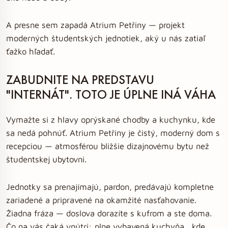
A presne sem zapadá Atrium Petřiny — projekt
moderných študentských jednotiek, aký u nás zatiaľ
ťažko hľadať.
ZABUDNITE NA PREDSTAVU
"INTERNÁT". TOTO JE ÚPLNE INÁ VÁHA
Vymažte si z hlavy oprýskané chodby a kuchynku, kde
sa nedá pohnúť. Atrium Petřiny je čistý, moderný dom s
recepciou — atmosférou bližšie dizajnovému bytu než
študentskej ubytovni.
Jednotky sa prenajímajú, pardon, predávajú kompletne
zariadené a pripravené na okamžité nasťahovanie.
Žiadna fráza — doslova dorazíte s kufrom a ste doma.
Čo na vás čaká vnútri: plne vybavená kuchyňa , kde