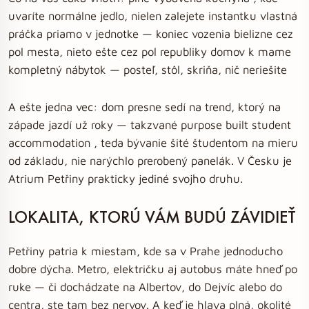
uvaríte normálne jedlo, nielen zalejete instantku vlastná
práčka priamo v jednotke — koniec vozenia bielizne cez
pol mesta, nieto ešte cez pol republiky domov k mame
kompletný nábytok — posteľ, stôl, skriňa, nič neriešite
A ešte jedna vec: dom presne sedí na trend, ktorý na
západe jazdí už roky — takzvané purpose built student
accommodation , teda bývanie šité študentom na mieru
od základu, nie narýchlo prerobený panelák. V Česku je
Atrium Petřiny prakticky jediné svojho druhu.
LOKALITA, KTORÚ VÁM BUDÚ ZÁVIDIEŤ
Petřiny patria k miestam, kde sa v Prahe jednoducho
dobre dýcha. Metro, električku aj autobus máte hneď po
ruke — či dochádzate na Albertov, do Dejvíc alebo do
centra, ste tam bez nervov. A keď je hlava plná, okolité