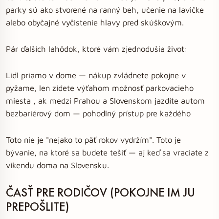
parky sú ako stvorené na ranný beh, učenie na lavičke
alebo obyčajné vyčistenie hlavy pred skúškovým.
Pár ďalších lahôdok, ktoré vám zjednodušia život:
Lidl priamo v dome — nákup zvládnete pokojne v
pyžame, len zídete výťahom možnosť parkovacieho
miesta , ak medzi Prahou a Slovenskom jazdíte autom
bezbariérový dom — pohodlný prístup pre každého
Toto nie je "nejako to päť rokov vydržím". Toto je
bývanie, na ktoré sa budete tešiť — aj keď sa vraciate z
víkendu doma na Slovensku.
ČASŤ PRE RODIČOV (POKOJNE IM JU
PREPOŠLITE)