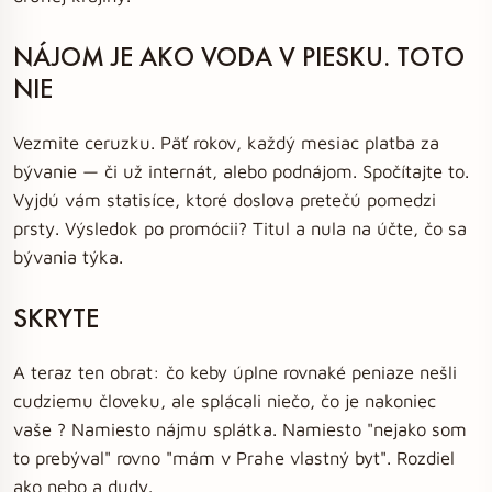
NÁJOM JE AKO VODA V PIESKU. TOTO
NIE
Vezmite ceruzku. Päť rokov, každý mesiac platba za
bývanie — či už internát, alebo podnájom. Spočítajte to.
Vyjdú vám statisíce, ktoré doslova pretečú pomedzi
prsty. Výsledok po promócii? Titul a nula na účte, čo sa
bývania týka.
SKRYTE
A teraz ten obrat: čo keby úplne rovnaké peniaze nešli
cudziemu človeku, ale splácali niečo, čo je nakoniec
vaše ? Namiesto nájmu splátka. Namiesto "nejako som
to prebýval" rovno "mám v Prahe vlastný byt". Rozdiel
ako nebo a dudy.