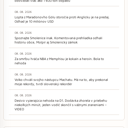
odovzdali viac ako 1 600 ton odpadu
08. 08. 2026
Lopta z Maradonovho Gólu storočia proti Anglicku je na predaj.
Odhad je 10 miliónov USD
08. 08. 2026
Spoznajte Smolenice inak. Komentovaná prehliadka odhalí
históriu obce, Molpír aj Smolenický zámok
08. 08. 2026
Za smrťou hráča NBA z Memphisu je kokaín a heroín. Bola to
nehoda
08. 08. 2026
Volko chváli svojho nástupcu Machatu. Má na to, aby prekonal
moje rekordy, tvrdí slovenský rekordér
08. 08. 2026
Desivo vyzerajúca nehoda na D1. Dodávka zhorela v priebehu
niekoľkých minút, jeden vodič skončil s vážnymi zraneniami –
VIDEO