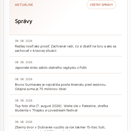
AKTUÁLNE
VŠETKY SPRÁVY
Správy
08. 08. 2026
Radšej nosiť ako prosiť. Záchranár radí, čo si zbaliť na túru a ako sa
zachovať v krízovej situácii
08. 08. 2026
Japonské slnko zabilo statného ragbystu z Fidži
08. 08. 2026
Bruno Guimaraes je najväčšia posila Arsenalu pred sezónou.
Údajná suma je 75 miliónov libier
08. 08. 2026
Top foto dňa (7. august 2026): Včelie úle v Palestíne, streľba
študenta v Thajsku a Lovestream festival
08. 08. 2026
Zberný dvor v Dúbravke využilo za rok takmer 15-tisíc ľudí,