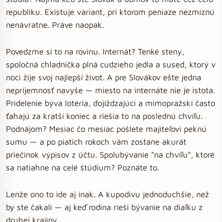
republiku. Existuje variant, pri ktorom peniaze nezmiznú
nenávratne. Práve naopak.
Povedzme si to na rovinu. Internát? Tenké steny,
spoločná chladnička plná cudzieho jedla a sused, ktorý v
noci žije svoj najlepší život. A pre Slovákov ešte jedna
nepríjemnosť navyše — miesto na internáte nie je istota.
Pridelenie býva lotéria, dojíždzajúci a mimopražskí často
ťahajú za kratší koniec a riešia to na poslednú chvíľu.
Podnájom? Mesiac čo mesiac pošlete majiteľovi peknú
sumu — a po piatich rokoch vám zostane akurát
priečinok výpisov z účtu. Spolubývanie "na chvíľu", ktoré
sa natiahne na celé štúdium? Poznáte to.
Lenže ono to ide aj inak. A kupodivu jednoduchšie, než
by ste čakali — aj keď rodina rieši bývanie na diaľku z
druhej krajiny.