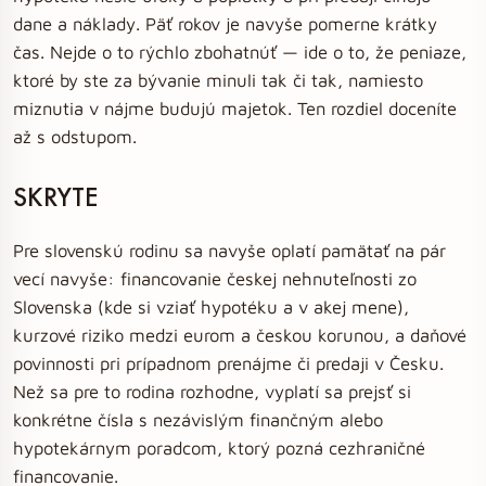
dane a náklady. Päť rokov je navyše pomerne krátky
čas. Nejde o to rýchlo zbohatnúť — ide o to, že peniaze,
ktoré by ste za bývanie minuli tak či tak, namiesto
miznutia v nájme budujú majetok. Ten rozdiel doceníte
až s odstupom.
SKRYTE
Pre slovenskú rodinu sa navyše oplatí pamätať na pár
vecí navyše: financovanie českej nehnuteľnosti zo
Slovenska (kde si vziať hypotéku a v akej mene),
kurzové riziko medzi eurom a českou korunou, a daňové
povinnosti pri prípadnom prenájme či predaji v Česku.
Než sa pre to rodina rozhodne, vyplatí sa prejsť si
konkrétne čísla s nezávislým finančným alebo
hypotekárnym poradcom, ktorý pozná cezhraničné
financovanie.