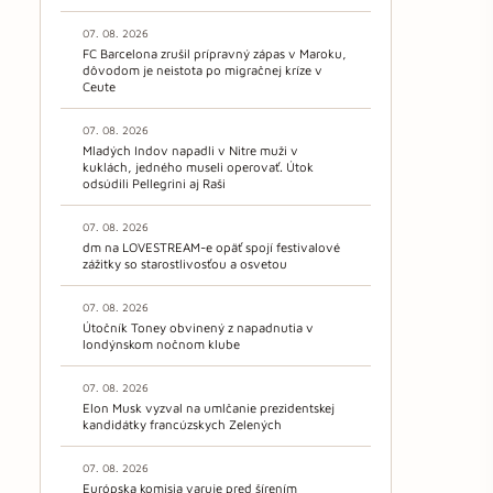
07. 08. 2026
FC Barcelona zrušil prípravný zápas v Maroku,
dôvodom je neistota po migračnej kríze v
Ceute
07. 08. 2026
Mladých Indov napadli v Nitre muži v
kuklách, jedného museli operovať. Útok
odsúdili Pellegrini aj Raši
07. 08. 2026
dm na LOVESTREAM-e opäť spojí festivalové
zážitky so starostlivosťou a osvetou
07. 08. 2026
Útočník Toney obvinený z napadnutia v
londýnskom nočnom klube
07. 08. 2026
Elon Musk vyzval na umlčanie prezidentskej
kandidátky francúzskych Zelených
07. 08. 2026
Európska komisia varuje pred šírením