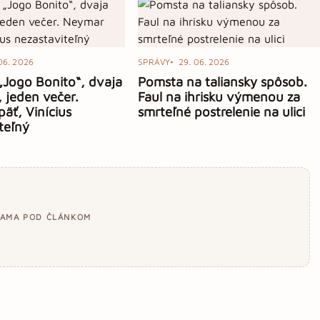
06. 2026
SPRÁVY
29. 06. 2026
 „Jogo Bonito“, dvaja
Pomsta na taliansky spôsob.
, jeden večer.
Faul na ihrisku výmenou za
äť, Vinícius
smrteľné postrelenie na ulici
teľný
LAMA POD ČLÁNKOM