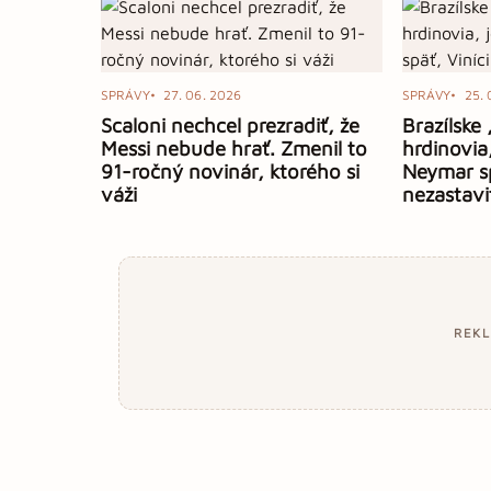
SPRÁVY
27. 06. 2026
SPRÁVY
25. 
Scaloni nechcel prezradiť, že
Brazílske
Messi nebude hrať. Zmenil to
hrdinovia
91-ročný novinár, ktorého si
Neymar sp
váži
nezastavi
REK