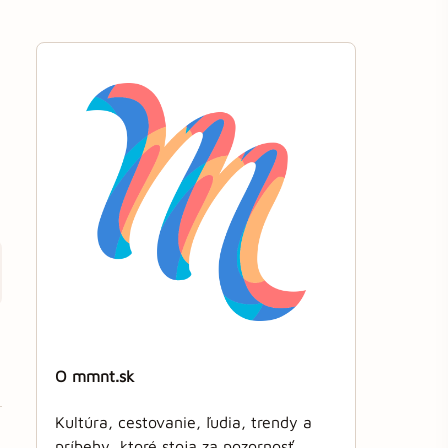
o
O mmnt.sk
Kultúra, cestovanie, ľudia, trendy a
príbehy, ktoré stoja za pozornosť.