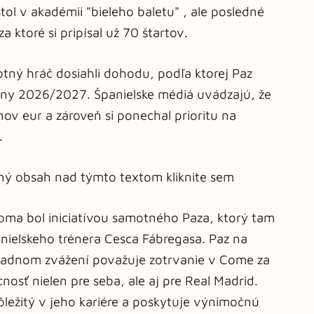
tol v akadémii "bieleho baletu" , ale posledné
 ktoré si pripísal už 70 štartov.
tný hráč dosiahli dohodu, podľa ktorej Paz
zóny 2026/2027. Španielske médiá uvádzajú, že
ov eur a zároveň si ponechal prioritu na
.
aný obsah nad týmto textom kliknite sem
Coma bol iniciatívou samotného Paza, ktorý tam
nielskeho trénera Cesca Fábregasa. Paz na
kladnom zvážení považuje zotrvanie v Come za
cnosť nielen pre seba, ale aj pre Real Madrid.
dôležitý v jeho kariére a poskytuje výnimočnú