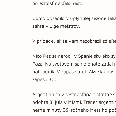
príležitosť na ďalší rast.
Como obsadilo v uplynulej sezóne talia
zahrá v Lige majstrov.
V prípade, ak sa vám nezobrazil zdieľ
Nico Paz sa narodil v Španielsku ako 
Paza. Na svetovom šampionáte zatiaľ na
náhradník. V zápase proti Alžírsku na
zápasu 3:0.
Argentína sa v šestnásťfinále stretne 
odohrá 3. júla v Miami. Tréner argentín
herné minúty 39-ročného Messiho poča