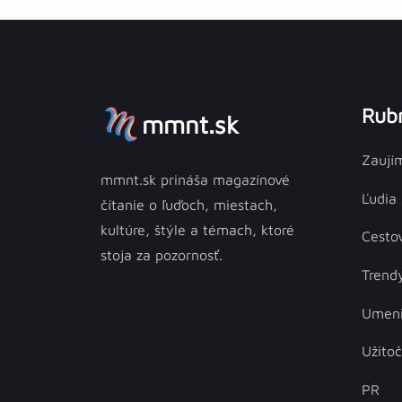
Rubr
mmnt.sk
Zaují
mmnt.sk prináša magazínové
Ľudia
čítanie o ľuďoch, miestach,
kultúre, štýle a témach, ktoré
Cesto
stoja za pozornosť.
Trend
Umen
Užito
PR