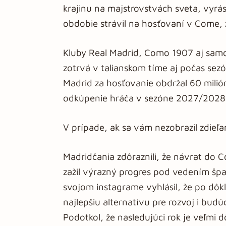
krajinu na majstrovstvách sveta, vyrás
obdobie strávil na hosťovaní v Come, za
Kluby Real Madrid, Como 1907 aj samo
zotrvá v talianskom tíme aj počas se
Madrid za hosťovanie obdržal 60 milión
odkúpenie hráča v sezóne 2027/2028
V prípade, ak sa vám nezobrazil zdieľ
Madridčania zdôraznili, že návrat do 
zažil výrazný progres pod vedením špa
svojom instagrame vyhlásil, že po dô
najlepšiu alternatívu pre rozvoj i budú
Podotkol, že nasledujúci rok je veľmi 