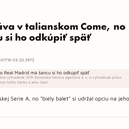
áva v talianskom Come, no
 si ho odkúpiť späť
01T16:03:20.397Z
áva vyhradené. SITA Slovenská tlačová agentúra a. s. si vyhradzuje právo
os tohto článku a jeho častí.
kej Serie A, no "biely balet" si udržal opciu na jeh