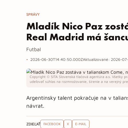
SPRÁVY
Mladík Nico Paz zost
Real Madrid má šancu
Futbal
2026-06-30T14:40:50.000Z
Aktualizované:
2026-07-
Copyright © SITA Slovenská tlačová agentúra a.s. Všetky pr
udeľovať súhlas na rozmnožovanie, šírenie a na verejný pren
Argentínsky talent pokračuje na v talians
návrat.
ZDIEĽAŤ
FACEBOOK
X
E-MAIL