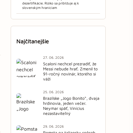
dezertifikácie. Riziko sa približuje aj k
slovenským hraniciam
Najčítanejšie
27. 06. 2026
Scaloni nechcel prezradiť, že
Messi nebude hrať. Zmenil to
91-ročný novinár, ktorého si
váži
25. 06. 2026
Brazílske „Jogo Bonito“, dvaja
hrdinovia, jeden večer.
Neymar späť, Vinícius
nezastaviteľný
29. 06. 2026
Pomsta na taliansky spôsob.