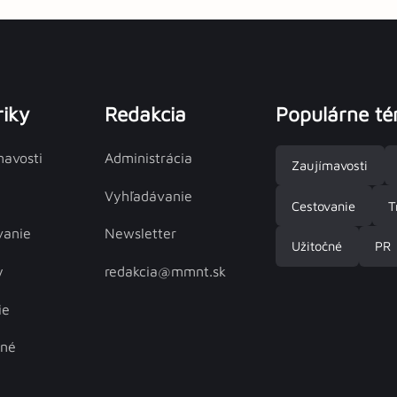
iky
Redakcia
Populárne t
mavosti
Administrácia
Zaujímavosti
Vyhľadávanie
Cestovanie
T
vanie
Newsletter
Užitočné
PR
y
redakcia@mmnt.sk
ie
čné