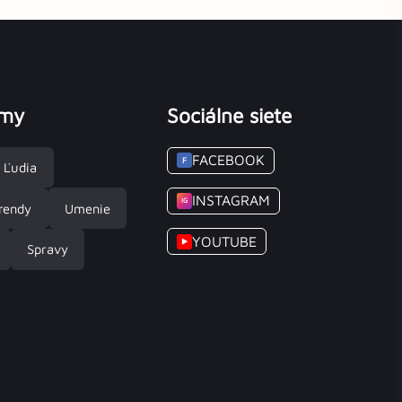
émy
Sociálne siete
FACEBOOK
F
Ľudia
INSTAGRAM
IG
rendy
Umenie
YOUTUBE
▶
Spravy