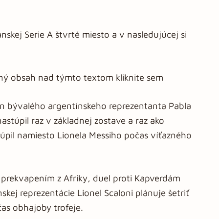
nskej Serie A štvrté miesto a v nasledujúcej si
aný obsah nad týmto textom kliknite sem
syn bývalého argentínskeho reprezentanta Pabla
stúpil raz v základnej zostave a raz ako
stúpil namiesto Lionela Messiho počas víťazného
s prekvapením z Afriky, duel proti Kapverdám
skej reprezentácie Lionel Scaloni plánuje šetriť
s obhajoby trofeje.