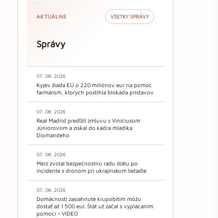
AKTUÁLNE
VŠETKY SPRÁVY
Správy
07. 08. 2026
Kyjev žiada EÚ o 220 miliónov eur na pomoc
farmárom, ktorých postihla blokáda prístavov
07. 08. 2026
Real Madrid predĺžil zmluvu s Viníciusom
Júniorovom a získal do kádra mladíka
Diomandeho
07. 08. 2026
Merz zvolal bezpečnostnú radu štátu po
incidente s dronom pri ukrajinskom lietadle
07. 08. 2026
Domácnosti zasiahnuté krupobitím môžu
dostať až 1 500 eur. Štát už začal s vyplácaním
pomoci – VIDEO