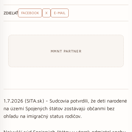
ZDIEĽAŤ
FACEBOOK
X
E-MAIL
MMNT PARTNER
1.7.2026 (SITA.sk) - Sudcovia potvrdili, že deti narodené
na území Spojených štátov zostávajú občanmi bez
ohľadu na imigračný status rodičov.
Najvyšší súd Spojených štátov v utorok odmietol snahu