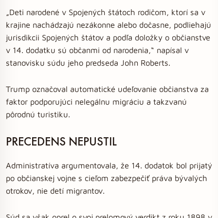
„Deti narodené v Spojených štátoch rodičom, ktorí sa v
krajine nachádzajú nezákonne alebo dočasne, podliehajú
jurisdikcii Spojených štátov a podľa doložky o občianstve
v 14. dodatku sú občanmi od narodenia,“ napísal v
stanovisku súdu jeho predseda John Roberts.
Trump označoval automatické udeľovanie občianstva za
faktor podporujúci nelegálnu migráciu a takzvanú
pôrodnú turistiku.
PRECEDENS NEPUSTIL
Administratíva argumentovala, že 14. dodatok bol prijatý
po občianskej vojne s cieľom zabezpečiť práva bývalých
otrokov, nie detí migrantov.
Súd sa však oprel o svoj prelomový verdikt z roku 1898 v