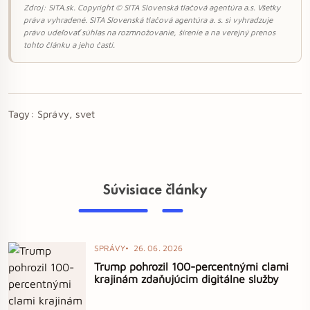
Zdroj: SITA.sk. Copyright © SITA Slovenská tlačová agentúra a.s. Všetky
práva vyhradené. SITA Slovenská tlačová agentúra a. s. si vyhradzuje
právo udeľovať súhlas na rozmnožovanie, šírenie a na verejný prenos
tohto článku a jeho častí.
Tagy:
Správy, svet
Súvisiace články
SPRÁVY
26. 06. 2026
Trump pohrozil 100-percentnými clami
krajinám zdaňujúcim digitálne služby