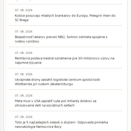
07. 08. 2026
Košice posúvajú mladých brankárov do Európy. Pelegrin mieri do
SC Braga
07. 08. 2026
Bezpečnosť radarov preverí NBÚ, Soitron odmieta spojenie s
ruskou výrobou
07. 08. 2026
Remišová podáva trestné oznámenie pre 30-miliónovú výzvu na
nájomné bývanie
07. 08. 2026
Ukrajinské drony zasiahli logistické centrum spoločnosti
Wildberries pri ruskom Jekaterinburgu
07. 08. 2026
Meta musí v USA zaplatiť vyše pol miliardy dolárov za
ohrozovanie detí na sociálnych sieťach
07. 08. 2026
Toto je 5 najčastejších otázok o dojčení: Odpovedá primárka
neonatológie Nemocnice Bory