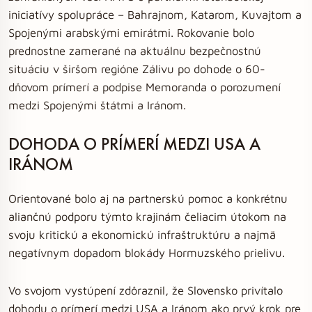
iniciatívy spolupráce – Bahrajnom, Katarom, Kuvajtom a
Spojenými arabskými emirátmi. Rokovanie bolo
prednostne zamerané na aktuálnu bezpečnostnú
situáciu v širšom regióne Zálivu po dohode o 60-
dňovom prímerí a podpise Memoranda o porozumení
medzi Spojenými štátmi a Iránom.
DOHODA O PRÍMERÍ MEDZI USA A
IRÁNOM
Orientované bolo aj na partnerskú pomoc a konkrétnu
aliančnú podporu týmto krajinám čeliacim útokom na
svoju kritickú a ekonomickú infraštruktúru a najmä
negatívnym dopadom blokády Hormuzského prielivu.
Vo svojom vystúpení zdôraznil, že Slovensko privítalo
dohodu o prímerí medzi USA a Iránom ako prvý krok pre