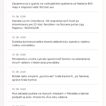
Záujemcovia o granty na vodozádržné opatrenia od Nadácie BVS
majú k dispozícii ešte 160 tisíc eur
10. 08. 2026
Daniela Lovlin Cmoríková: Od rozprávkových huslí po
zimomriavky pre 22-tisíc fanúšikov na Slovane počas Ligy
Majstrov- ROZHOVOR
10. 08. 2026
Švédska kontrarozviedka zmarila záškodnícku operáciu riadenú
ruskou rozviedkou
10. 08. 2026
Ministerstvo vnútra vyzvalo spoločnosť Soitron na odstránenie
dvoch radarov z testovacej prevádzky
10. 08. 2026
Britské rádio omylom „pochovalo“ kráľa Karola III., po falošnej
správe hrala hymna
10. 08. 2026
Muž zakladal požiare na rôznych miestach v Petržalke a takmer
podpálil aj auto. Hrozia mu dva roky väzenia