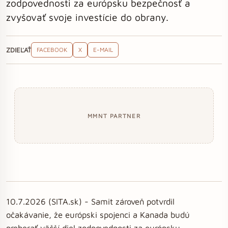
zodpovednosti za európsku bezpečnosť a
zvyšovať svoje investície do obrany.
ZDIEĽAŤ
FACEBOOK
X
E-MAIL
MMNT PARTNER
10.7.2026 (SITA.sk) - Samit zároveň potvrdil
očakávanie, že európski spojenci a Kanada budú
preberať väčší diel zodpovednosti za európsku