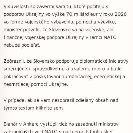
V súvislosti so závermi samitu, ktoré počítajú s
podporou Ukrajiny vo výške 70 miliárd eur v roku 2026
vo forme vojenského vybavenia, pomoci a výcviku,
minister potvrdil, že Slovensko sa na vojenskej ani
finančnej vojenskej podpore Ukrajiny v rámci NATO
nebude podieľať.
Zdôraznil, že Slovensko podporuje diplomatické iniciatívy
smerujúce k spravodlivému a trvalému mieru a bude
pokračovať v poskytovaní humanitárnej, energetickej a
nesmrtiacej pomoci Ukrajine.
V prípade, ak sa vám nezobrazil zdieľaný obsah nad
týmto textom kliknite sem
Blanár v Ankare vystúpil tiež na zasadnutí ministrov
zahraničných vecí NATO s partnermi Istanbulskej