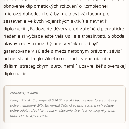
obnovenie diplomatických rokovaní o komplexnej
mierovej dohode, ktorá by mala byť základom pre
zastavenie veľkých vojenských aktivít a návrat k
diplomacii. „Budovanie dôvery a udržateľné diplomatické
riešenie si vyžiada ešte veľa úsilia a trpezlivosti. Sloboda
plavby cez Hormuzský prieliv však musí byť
garantovaná v súlade s medzinárodným právom, závisí
od nej stabilita globálneho obchodu s energiami a
ďalšími strategickými surovinami,” uzavrel šéf slovenskej
diplomacie.
Zdrojová poznámka
Zdroj: SITA.sk. Copyright © SITA Slovenská tlačová agentúra a.s. Všetky
práva vyhradené. SITA Slovenská tlačová agentúra a. s. si vyhradzuje
právo udeľovať súhlas na rozmnožovanie, šírenie a na verejný prenos
tohto článku a jeho častí.