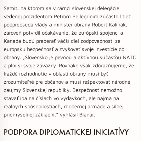
Samit, na ktorom sa v rámci slovenskej delegácie
vedenej prezidentom Petrom Pellegrinim zúčastnil tiež
podpredseda vlády a minister obrany Robert Kaliňák,
zároveň potvrdil očakávanie, že európski spojenci a
Kanada budú preberať väčší diel zodpovednosti za
európsku bezpečnosť a zvyšovať svoje investície do
obrany. „Slovensko je pevnou a aktívnou súčasťou NATO
a plní si svoje záväzky. Rovnako však zdôrazňujeme, že
každé rozhodnutie v oblasti obrany musí byť
zrozumiteľné pre občanov a musí rešpektovať národné
záujmy Slovenskej republiky. Bezpečnosť nemožno
stavať iba na číslach vo výdavkoch, ale najmä na
reálnych spôsobilostiach, modernej armáde a silnej
priemyselnej základni,“ vyhlásil Blanár.
PODPORA DIPLOMATICKEJ INICIATÍVY