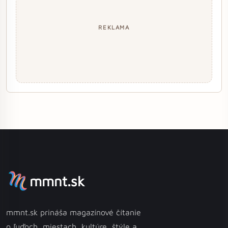
REKLAMA
mmnt.sk
mmnt.sk prináša magazínové čítanie
o ľuďoch, miestach, kultúre, štýle a