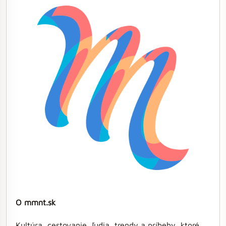
O mmnt.sk
Kultúra, cestovanie, ľudia, trendy a príbehy, ktoré