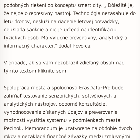
podobných riešení do konceptu smart city. „ Dôležité je,
že nejde o represívny nástroj. Technológia nezasahuje do
letu dronov, neslúži na riadenie letovej prevádzky,
neukladá sankcie a nie je určená na identifikáciu
fyzických osôb. Má výlučne preventívny, analytický a
informačný charakter," dodal hovorca.
V prípade, ak sa vám nezobrazil zdieľaný obsah nad
týmto textom kliknite sem
Spolupráca mesta a spoločnosti ErasData-Pro bude
zahŕňať testovanie senzorických, softvérových a
analytických nástrojov, odborné konzultácie,
vyhodnocovanie získaných údajov a preverovanie
možností využitia systému v podmienkach mesta
Pezinok. Memorandum je uzatvorené na obdobie dvoch
rokov a nezakladá finančné záväzky medzi zmluvnými