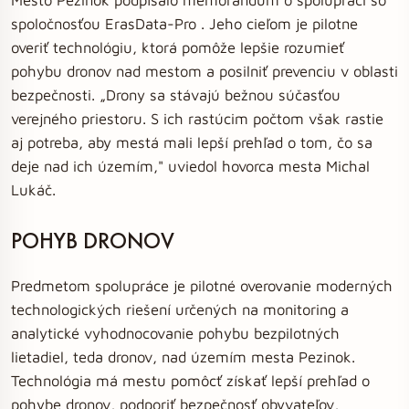
spoločnosťou ErasData-Pro . Jeho cieľom je pilotne
overiť technológiu, ktorá pomôže lepšie rozumieť
pohybu dronov nad mestom a posilniť prevenciu v oblasti
bezpečnosti. „Drony sa stávajú bežnou súčasťou
verejného priestoru. S ich rastúcim počtom však rastie
aj potreba, aby mestá mali lepší prehľad o tom, čo sa
deje nad ich územím," uviedol hovorca mesta Michal
Lukáč.
POHYB DRONOV
Predmetom spolupráce je pilotné overovanie moderných
technologických riešení určených na monitoring a
analytické vyhodnocovanie pohybu bezpilotných
lietadiel, teda dronov, nad územím mesta Pezinok.
Technológia má mestu pomôcť získať lepší prehľad o
pohybe dronov, podporiť bezpečnosť obyvateľov,