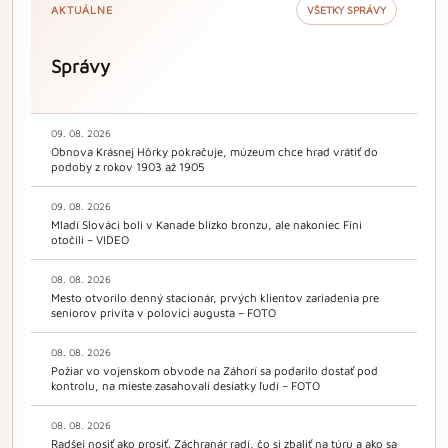
AKTUÁLNE
VŠETKY SPRÁVY
Správy
09. 08. 2026
Obnova Krásnej Hôrky pokračuje, múzeum chce hrad vrátiť do
podoby z rokov 1903 až 1905
09. 08. 2026
Mladí Slováci boli v Kanade blízko bronzu, ale nakoniec Fíni
otočili – VIDEO
08. 08. 2026
Mesto otvorilo denný stacionár, prvých klientov zariadenia pre
seniorov privíta v polovici augusta – FOTO
08. 08. 2026
Požiar vo vojenskom obvode na Záhorí sa podarilo dostať pod
kontrolu, na mieste zasahovali desiatky ľudí – FOTO
08. 08. 2026
Radšej nosiť ako prosiť. Záchranár radí, čo si zbaliť na túru a ako sa