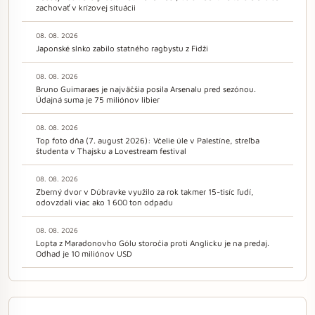
zachovať v krízovej situácii
08. 08. 2026
Japonské slnko zabilo statného ragbystu z Fidži
08. 08. 2026
Bruno Guimaraes je najväčšia posila Arsenalu pred sezónou.
Údajná suma je 75 miliónov libier
08. 08. 2026
Top foto dňa (7. august 2026): Včelie úle v Palestíne, streľba
študenta v Thajsku a Lovestream festival
08. 08. 2026
Zberný dvor v Dúbravke využilo za rok takmer 15-tisíc ľudí,
odovzdali viac ako 1 600 ton odpadu
08. 08. 2026
Lopta z Maradonovho Gólu storočia proti Anglicku je na predaj.
Odhad je 10 miliónov USD