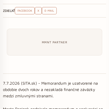
ZDIEĽAŤ
FACEBOOK
X
E-MAIL
MMNT PARTNER
7.7.2026 (SITA.sk) - Memorandum je uzatvorené na
obdobie dvoch rokov a nezakladá finančné záväzky
medzi zmluvnými stranami.
Mesto Pezinok podpísalo memorandum o spolupráci so