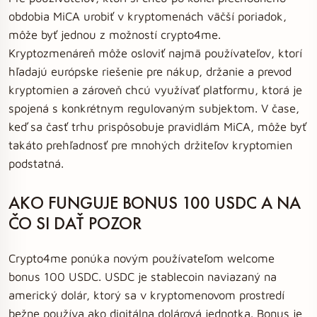
obdobia MiCA urobiť v kryptomenách väčší poriadok,
môže byť jednou z možností crypto4me.
Kryptozmenáreň môže osloviť najmä používateľov, ktorí
hľadajú európske riešenie pre nákup, držanie a prevod
kryptomien a zároveň chcú využívať platformu, ktorá je
spojená s konkrétnym regulovaným subjektom. V čase,
keď sa časť trhu prispôsobuje pravidlám MiCA, môže byť
takáto prehľadnosť pre mnohých držiteľov kryptomien
podstatná.
AKO FUNGUJE BONUS 100 USDC A NA
ČO SI DAŤ POZOR
Crypto4me ponúka novým používateľom welcome
bonus 100 USDC. USDC je stablecoin naviazaný na
americký dolár, ktorý sa v kryptomenovom prostredí
bežne používa ako digitálna dolárová jednotka. Bonus je