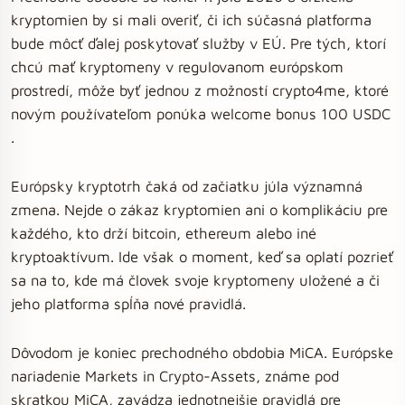
kryptomien by si mali overiť, či ich súčasná platforma
bude môcť ďalej poskytovať služby v EÚ. Pre tých, ktorí
chcú mať kryptomeny v regulovanom európskom
prostredí, môže byť jednou z možností crypto4me, ktoré
novým používateľom ponúka welcome bonus 100 USDC
.
Európsky kryptotrh čaká od začiatku júla významná
zmena. Nejde o zákaz kryptomien ani o komplikáciu pre
každého, kto drží bitcoin, ethereum alebo iné
kryptoaktívum. Ide však o moment, keď sa oplatí pozrieť
sa na to, kde má človek svoje kryptomeny uložené a či
jeho platforma spĺňa nové pravidlá.
Dôvodom je koniec prechodného obdobia MiCA. Európske
nariadenie Markets in Crypto-Assets, známe pod
skratkou MiCA, zavádza jednotnejšie pravidlá pre