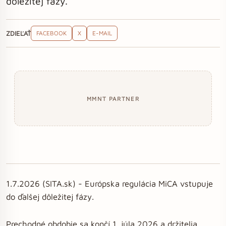
dôležitej fázy.
ZDIEĽAŤ
FACEBOOK
X
E-MAIL
MMNT PARTNER
1.7.2026 (SITA.sk) - Európska regulácia MiCA vstupuje
do ďalšej dôležitej fázy.
Prechodné obdobie sa končí 1. júla 2026 a držitelia