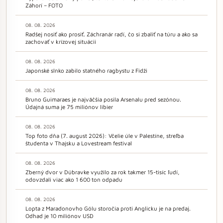
Záhorí – FOTO
08. 08. 2026
Radšej nosiť ako prosiť. Záchranár radí, čo si zbaliť na túru a ako sa
zachovať v krízovej situácii
08. 08. 2026
Japonské slnko zabilo statného ragbystu z Fidži
08. 08. 2026
Bruno Guimaraes je najväčšia posila Arsenalu pred sezónou.
Údajná suma je 75 miliónov libier
08. 08. 2026
Top foto dňa (7. august 2026): Včelie úle v Palestíne, streľba
študenta v Thajsku a Lovestream festival
08. 08. 2026
Zberný dvor v Dúbravke využilo za rok takmer 15-tisíc ľudí,
odovzdali viac ako 1 600 ton odpadu
08. 08. 2026
Lopta z Maradonovho Gólu storočia proti Anglicku je na predaj.
Odhad je 10 miliónov USD