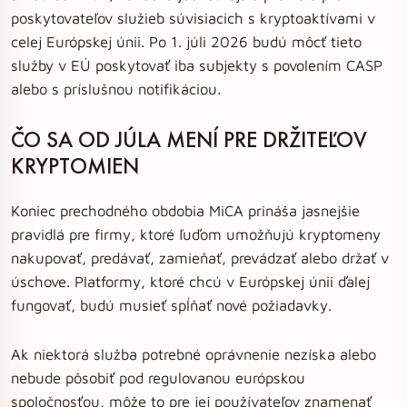
poskytovateľov služieb súvisiacich s kryptoaktívami v
celej Európskej únii. Po 1. júli 2026 budú môcť tieto
služby v EÚ poskytovať iba subjekty s povolením CASP
alebo s príslušnou notifikáciou.
ČO SA OD JÚLA MENÍ PRE DRŽITEĽOV
KRYPTOMIEN
Koniec prechodného obdobia MiCA prináša jasnejšie
pravidlá pre firmy, ktoré ľuďom umožňujú kryptomeny
nakupovať, predávať, zamieňať, prevádzať alebo držať v
úschove. Platformy, ktoré chcú v Európskej únii ďalej
fungovať, budú musieť spĺňať nové požiadavky.
Ak niektorá služba potrebné oprávnenie nezíska alebo
nebude pôsobiť pod regulovanou európskou
spoločnosťou, môže to pre jej používateľov znamenať