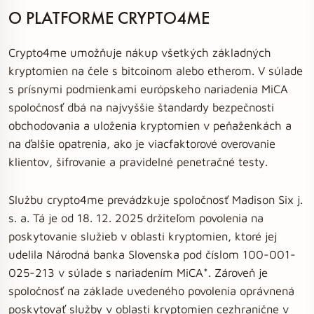
O PLATFORME CRYPTO4ME
Crypto4me umožňuje nákup všetkých základných
kryptomien na čele s bitcoinom alebo etherom. V súlade
s prísnymi podmienkami európskeho nariadenia MiCA
spoločnosť dbá na najvyššie štandardy bezpečnosti
obchodovania a uloženia kryptomien v peňaženkách a
na ďalšie opatrenia, ako je viacfaktorové overovanie
klientov, šifrovanie a pravidelné penetračné testy.
Službu crypto4me prevádzkuje spoločnosť Madison Six j.
s. a. Tá je od 18. 12. 2025 držiteľom povolenia na
poskytovanie služieb v oblasti kryptomien, ktoré jej
udelila Národná banka Slovenska pod číslom 100-001-
025-213 v súlade s nariadením MiCA*. Zároveň je
spoločnosť na základe uvedeného povolenia oprávnená
poskytovať služby v oblasti kryptomien cezhranične v