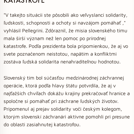
KATASTROFE
"V takejto situácii ste pôsobili ako veľvyslanci solidarity,
ľudskosti, schopnosti a ochoty si navzájom pomáhať ,"
vyhlásil Pellegrini. Zdôraznil, že misia slovenského tímu
mala širší význam než len pomoc po prírodnej
katastrofe. Podľa prezidenta bola pripomienkou, že aj vo
svete poznačenom neistotou, napätím a konfliktmi
zostáva ľudská solidarita nenahraditeľnou hodnotou.
Slovenský tím bol súčasťou medzinárodnej záchrannej
operácie, ktorá podľa hlavy štátu potvrdila, že aj v
najťažších chvíľach dokážu krajiny prekračovať hranice a
spoločne si pomáhať pri záchrane ľudských životov.
Pripomenul aj prejav solidarity voči českým kolegom,
ktorým slovenskí záchranári aktívne pomohli pri presune
do oblasti zasiahnutej katastrofou.