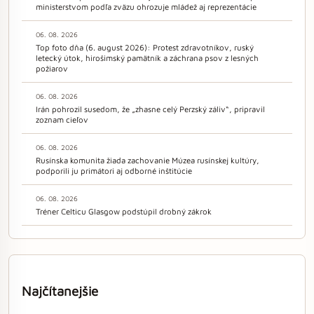
ministerstvom podľa zväzu ohrozuje mládež aj reprezentácie
06. 08. 2026
Top foto dňa (6. august 2026): Protest zdravotníkov, ruský
letecký útok, hirošimský pamätník a záchrana psov z lesných
požiarov
06. 08. 2026
Irán pohrozil susedom, že „zhasne celý Perzský záliv“, pripravil
zoznam cieľov
06. 08. 2026
Rusínska komunita žiada zachovanie Múzea rusínskej kultúry,
podporili ju primátori aj odborné inštitúcie
06. 08. 2026
Tréner Celticu Glasgow podstúpil drobný zákrok
Najčítanejšie