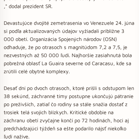
," dodal prezident SR.
Devastujúce dvojité zemetrasenia vo Venezuele 24. júna
si podľa aktualizovaných údajov vyžiadali približne 3
000 obetí. Organizácia Spojených národov (OSN)
odhaduje, že po otrasoch s magnitúdom 7,2 a 7,5, je
nezvestných až 50 000 ľudí. Najhoršie zasiahnutá bola
pobrežná oblasť La Guaira severne od Caracasu, kde sa
zrútili celé obytné komplexy.
Desať dní po dvoch otrasoch, ktoré prišli s odstupom len
38 sekúnd, záchranné tímy postupne ukončujú pátranie
po preživších, zatiaľ čo rodiny sa stále snažia dostať z
trosiek telá svojich blízkych. Kritické obdobie na
záchranu obetí zvyčajne končí po 72 hodinách, hoci aj
predchádzajúci týždeň sa ešte podarilo nájsť niekoľko
ľudí nažive.