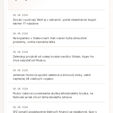
06. 08. 2026
Slováci využívajú Wolt aj v zahraničí, počet objednávok stúpol
takmer 17-násobne
06. 08. 2026
Na kúpalisku v Diakovciach mali viacerí ľudia zdravotné
problémy, unikla neznáma látka
06. 08. 2026
Zelenskyj prvýkrát od ruskej invázie navštívi Srbsko, Kyjev ho
chce odpútať od Moskvy
06. 08. 2026
Jemenskí Húsíovia spustili raketové a dronové útoky, zabili
najmenej 38 vládnych vojakov
06. 08. 2026
Mužov čaká na Lovestreame skúška tehotenského bruška, na
festivale sa tak otvorí téma ženského zdravia
06. 08. 2026
SFZ označil pozastavenie štátnych financií za nezákonné. Spor s