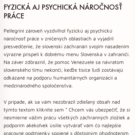
FYZICKÁ AJ PSYCHICKÁ NÁROČNOSŤ
PRÁCE
Pellegrini zároveň vyzdvihol fyzickú aj psychickú
náročnosť práce v zničených oblastiach a vyjadril
presvedčenie, že slovenskí záchranári svojím nasadením
výrazne prispeli k dobrému menu Slovenska v zahraničí.
Na záver zdôraznil, že pomoc Venezuele sa návratom
slovenského tímu nekončí, keďže tisíce ľudí zostávajú
odkázané na podporu humanitárnych organizácií a
medzinárodného spoločenstva.
V prípade, ak sa vám nezobrazil zdieľaný obsah nad
týmto textom kliknite sem " Chcem vás ubezpečiť, že si
nesmierne vážim prácu všetkých záchranných zložiek a
podporím akékoľvek úsilie vytvárať vám čo najlepšie
pracovné podmienky spojené s dôstojným ohodnotením