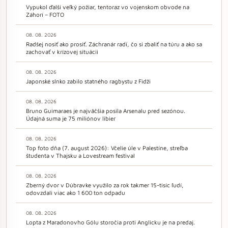
Vypukol ďalší veľký požiar, tentoraz vo vojenskom obvode na
Záhorí – FOTO
08. 08. 2026
Radšej nosiť ako prosiť. Záchranár radí, čo si zbaliť na túru a ako sa
zachovať v krízovej situácii
08. 08. 2026
Japonské slnko zabilo statného ragbystu z Fidži
08. 08. 2026
Bruno Guimaraes je najväčšia posila Arsenalu pred sezónou.
Údajná suma je 75 miliónov libier
08. 08. 2026
Top foto dňa (7. august 2026): Včelie úle v Palestíne, streľba
študenta v Thajsku a Lovestream festival
08. 08. 2026
Zberný dvor v Dúbravke využilo za rok takmer 15-tisíc ľudí,
odovzdali viac ako 1 600 ton odpadu
08. 08. 2026
Lopta z Maradonovho Gólu storočia proti Anglicku je na predaj.