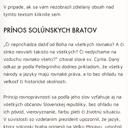
V prípade, ak sa vám nezobrazil zdieľaný obsah nad
týmto textom kliknite sem
PRÍNOS SOLÚNSKYCH BRATOV
„Či neprichádza dážď od Boha na všetkých rovnako? A či
slnko nesvieti takisto na všetkých? Či nedýchame na
vzduchu rovnako všetci?“ citoval slová sv. Cyrila. Daný
odkaz je podľa Pellegriniho dodnes príkladom, že všetky
národy a jazyky majú rovnaké práva, a to bez ohľadu na
veľkosť či historické okolnosti.
Princíp rovnoprávnosti sa podľa jeho slov vzťahuje aj na
všetkých občanov Slovenskej republiky, bez ohľadu na
ich pôvod, vierovyznanie, farbu pleti či životnú situáciu.
V súvislosti so vzdelaním prezident upozornil, že jazyk,
ktorý solúnski bratia priniesli na Veľkú Moravu, umožnil