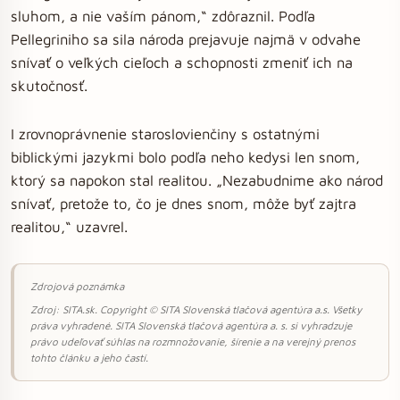
sluhom, a nie vaším pánom,“ zdôraznil. Podľa
Pellegriniho sa sila národa prejavuje najmä v odvahe
snívať o veľkých cieľoch a schopnosti zmeniť ich na
skutočnosť.
I zrovnoprávnenie staroslovienčiny s ostatnými
biblickými jazykmi bolo podľa neho kedysi len snom,
ktorý sa napokon stal realitou. „Nezabudnime ako národ
snívať, pretože to, čo je dnes snom, môže byť zajtra
realitou,“ uzavrel.
Zdrojová poznámka
Zdroj: SITA.sk. Copyright © SITA Slovenská tlačová agentúra a.s. Všetky
práva vyhradené. SITA Slovenská tlačová agentúra a. s. si vyhradzuje
právo udeľovať súhlas na rozmnožovanie, šírenie a na verejný prenos
tohto článku a jeho častí.