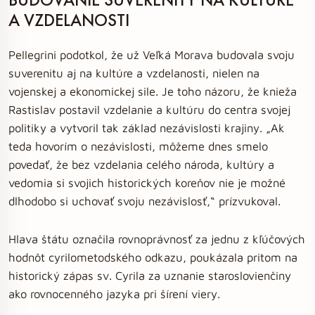
A VZDELANOSTI
Pellegrini podotkol, že už Veľká Morava budovala svoju
suverenitu aj na kultúre a vzdelanosti, nielen na
vojenskej a ekonomickej sile. Je toho názoru, že knieža
Rastislav postavil vzdelanie a kultúru do centra svojej
politiky a vytvoril tak základ nezávislosti krajiny. „Ak
teda hovorím o nezávislosti, môžeme dnes smelo
povedať, že bez vzdelania celého národa, kultúry a
vedomia si svojich historických koreňov nie je možné
dlhodobo si uchovať svoju nezávislosť,“ prízvukoval.
Hlava štátu označila rovnoprávnosť za jednu z kľúčových
hodnôt cyrilometodského odkazu, poukázala pritom na
historický zápas sv. Cyrila za uznanie staroslovienčiny
ako rovnocenného jazyka pri šírení viery.