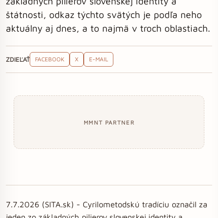
základných pilierov slovenskej identity a
štátnosti, odkaz týchto svätých je podľa neho
aktuálny aj dnes, a to najmä v troch oblastiach.
ZDIEĽAŤ
FACEBOOK
X
E-MAIL
MMNT PARTNER
7.7.2026 (SITA.sk) - Cyrilometodskú tradíciu označil za
jeden zo základných pilierov slovenskej identity a