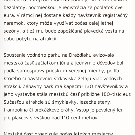
bezplatný, podmienkou je registrácia za poplatok dve
eurá. V rámci nej dostane každý návštevník registračný
náramok, ktorý môže využívať počas celej letnej
sezóny, a tiež mu bude zapožičaná plavecká vesta na
dobu pobytu na atrakcii.
Spustenie vodného parku na Draždiaku avizovala
mestská časť začiatkom júna a jedným z dôvodov bol
podľa samosprávy prieskum verejnej mienky, podľa
ktorého si návštevníci štrkoviska želajú viac vodných
atrakcií. Zábavný park má kapacitu 130 návštevníkov a
jeho výstavba stála mestskú časť približne 180-tisíc eur.
Súčasťou atrakcie sú šmykľavky, lezecké steny,
trampolína či prekážkové dráhy. Vstup je povolený len
pre plavcov s výškou nad 110 centimetrov.
Mestská časť organizuje počas letných mesiacov