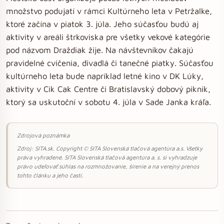
množstvo podujatí v rámci Kultúrneho leta v Petržalke,
ktoré začína v piatok 3. júla. Jeho súčasťou budú aj
aktivity v areáli štrkoviska pre všetky vekové kategórie
pod názvom Draždiak žije. Na návštevníkov čakajú
pravidelné cvičenia, divadlá či tanečné piatky. Súčasťou
kultúrneho leta bude napríklad letné kino v DK Lúky,
aktivity v Cik Cak Centre či Bratislavský dobový piknik,
ktorý sa uskutoční v sobotu 4. júla v Sade Janka kráľa.
Zdrojová poznámka
Zdroj: SITA.sk. Copyright © SITA Slovenská tlačová agentúra a.s. Všetky
práva vyhradené. SITA Slovenská tlačová agentúra a. s. si vyhradzuje
právo udeľovať súhlas na rozmnožovanie, šírenie a na verejný prenos
tohto článku a jeho častí.