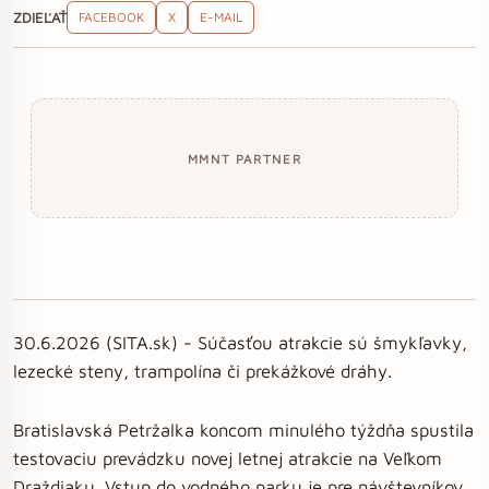
ZDIEĽAŤ
FACEBOOK
X
E-MAIL
MMNT PARTNER
30.6.2026 (SITA.sk) - Súčasťou atrakcie sú šmykľavky,
lezecké steny, trampolína či prekážkové dráhy.
Bratislavská Petržalka koncom minulého týždňa spustila
testovaciu prevádzku novej letnej atrakcie na Veľkom
Draždiaku. Vstup do vodného parku je pre návštevníkov