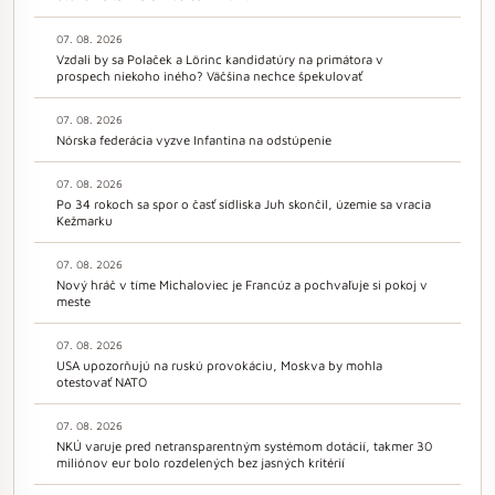
07. 08. 2026
Vzdali by sa Polaček a Lörinc kandidatúry na primátora v
prospech niekoho iného? Väčšina nechce špekulovať
07. 08. 2026
Nórska federácia vyzve Infantina na odstúpenie
07. 08. 2026
Po 34 rokoch sa spor o časť sídliska Juh skončil, územie sa vracia
Kežmarku
07. 08. 2026
Nový hráč v tíme Michaloviec je Francúz a pochvaľuje si pokoj v
meste
07. 08. 2026
USA upozorňujú na ruskú provokáciu, Moskva by mohla
otestovať NATO
07. 08. 2026
NKÚ varuje pred netransparentným systémom dotácií, takmer 30
miliónov eur bolo rozdelených bez jasných kritérií