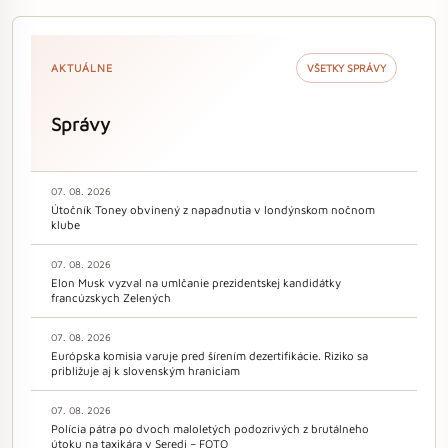
AKTUÁLNE
VŠETKY SPRÁVY
Správy
07. 08. 2026
Útočník Toney obvinený z napadnutia v londýnskom nočnom
klube
07. 08. 2026
Elon Musk vyzval na umlčanie prezidentskej kandidátky
francúzskych Zelených
07. 08. 2026
Európska komisia varuje pred šírením dezertifikácie. Riziko sa
približuje aj k slovenským hraniciam
07. 08. 2026
Polícia pátra po dvoch maloletých podozrivých z brutálneho
útoku na taxikára v Seredi – FOTO