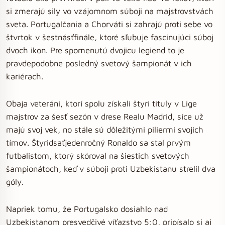
si zmerajú sily vo vzájomnom súboji na majstrovstvách
sveta. Portugalčania a Chorváti si zahrajú proti sebe vo
štvrtok v šestnásťfinále, ktoré sľubuje fascinujúci súboj
dvoch ikon. Pre spomenutú dvojicu legiend to je
pravdepodobne posledný svetový šampionát v ich
kariérach.
Obaja veteráni, ktorí spolu získali štyri tituly v Lige
majstrov za šesť sezón v drese Realu Madrid, síce už
majú svoj vek, no stále sú dôležitými piliermi svojich
tímov. Štyridsaťjedenročný Ronaldo sa stal prvým
futbalistom, ktorý skóroval na šiestich svetových
šampionátoch, keď v súboji proti Uzbekistanu strelil dva
góly.
Napriek tomu, že Portugalsko dosiahlo nad
Uzbekistanom presvedčivé víťazstvo 5:0, pripísalo si aj