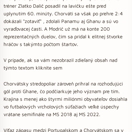
tréner Zlatko Dalič posadil na lavičku ešte pred
uplynutím 60. minúty. Chorváti sa však po prehre 2:4
dokázali "zotaviť" , zdolali Panamu aj Ghanu a sú vo
vyraďovacej časti. A Modrič už má na konte 200
reprezentačných duelov, čím sa pridal k elitnej štvorke
hráčov s takýmto počtom štartov.
V prípade, ak sa vám nezobrazil zdieľaný obsah nad
týmto textom kliknite sem
Chorvátsky stredopoliar zároveň prihral na rozhodujúci
gól proti Ghane, čo podčiarkuje jeho význam pre tím.
Krajina s menej ako štyrmi miliónmi obyvateľov dosiahla
vo futbalových vrcholových súťažiach veľké úspechy
vrátane semifinále na MS 2018 aj MS 2022.
Víťaz zápasu medzi Portugalskom a Chorvátskom sa v