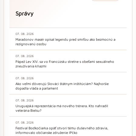
Správy
07. 08. 2026
Maradonov masér opísal legendu pred smrťou ako bezmocnú a
rezignovanú osobu
07. 08. 2026
Pápež Lev XIV. sa vo Francúzsku stretne s obeťami sexuálneho
zneužívania kňazmi
07. 08. 2026
Ako veľmi dôverujú Slováci štátnym inštitúciám? Najhoršie
dopadla vláda a parlament
07. 08. 2026
Uruguajská reprezentácia má nového trénera. Kto nahradil
veterána Bielsu?
07. 08. 2026
Festival Bodkočiarka opäť otvorí tému duševného zdravia,
informovalo občianske združenie IPčko