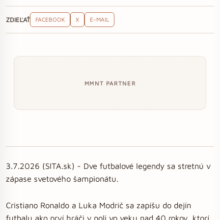
ZDIEĽAŤ
FACEBOOK
X
E-MAIL
MMNT PARTNER
3.7.2026 (SITA.sk) - Dve futbalové legendy sa stretnú v
zápase svetového šampionátu.
Cristiano Ronaldo a Luka Modrič sa zapíšu do dejín
futbalu ako prví hráči v poli vo veku nad 40 rokov, ktorí