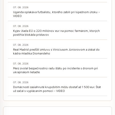
07. 08. 2026
Uganda oplakáva futbalistu, ktorého zabili pri lúpežnom útoku –
VIDEO
07. 08. 2026
Kyjev žiada EÚ o 220 miliónov eur na pomoc farmárom, ktorých
postihla blokáda prístavov
07. 08. 2026
Real Madrid predĺžil zmluvu s Viníciusom Júniorovom a získal do
kádra mladíka Diomandeho
07. 08. 2026
Merz zvolal bezpečnostnú radu štátu po incidente s dronom pri
ukrajinskom lietadle
07. 08. 2026
Domácnosti zasiahnuté krupobitím môžu dostať až 1 500 eur. Štát
už začal s vyplácaním pomoci – VIDEO