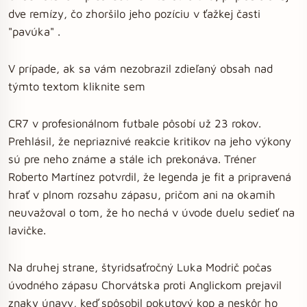
dve remízy, čo zhoršilo jeho pozíciu v ťažkej časti
"pavúka" .
V prípade, ak sa vám nezobrazil zdieľaný obsah nad
týmto textom kliknite sem
CR7 v profesionálnom futbale pôsobí už 23 rokov.
Prehlásil, že nepriaznivé reakcie kritikov na jeho výkony
sú pre neho známe a stále ich prekonáva. Tréner
Roberto Martínez potvrdil, že legenda je fit a pripravená
hrať v plnom rozsahu zápasu, pričom ani na okamih
neuvažoval o tom, že ho nechá v úvode duelu sedieť na
lavičke.
Na druhej strane, štyridsaťročný Luka Modrič počas
úvodného zápasu Chorvátska proti Anglickom prejavil
znaky únavy, keď spôsobil pokutový kop a neskôr ho