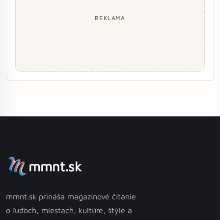
REKLAMA
mmnt.sk
mmnt.sk prináša magazínové čítanie
o ľuďoch, miestach, kultúre, štýle a