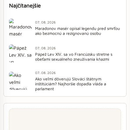
Najčítanejšie
07. 08. 2026
Maradonov masér opísal legendu pred smrťou
ako bezmocnú a rezignovanú osobu
07. 08. 2026
Pápež Lev XIV. sa vo Francúzsku stretne s
obeťami sexuálneho zneužívania kňazmi
07. 08. 2026
Ako veľmi dôverujú Slováci štátnym
inštitúciám? Najhoršie dopadla vláda a
parlament