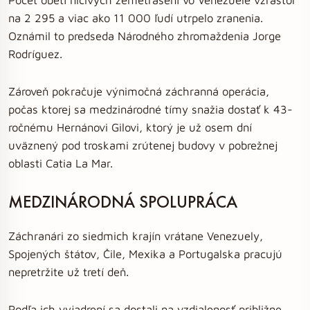
na 2 295 a viac ako 11 000 ľudí utrpelo zranenia.
Oznámil to predseda Národného zhromaždenia Jorge
Rodríguez.
Zároveň pokračuje výnimočná záchranná operácia,
počas ktorej sa medzinárodné tímy snažia dostať k 43-
ročnému Hernánovi Gilovi, ktorý je už osem dní
uväznený pod troskami zrútenej budovy v pobrežnej
oblasti Catia La Mar.
MEDZINÁRODNÁ SPOLUPRÁCA
Záchranári zo siedmich krajín vrátane Venezuely,
Spojených štátov, Čile, Mexika a Portugalska pracujú
nepretržite už tretí deň.
Podľa ich vyjadrení sa dostali na vzdialenosť približne