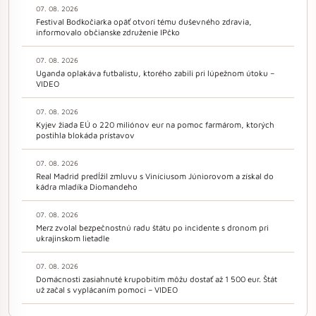
07. 08. 2026
Festival Bodkočiarka opäť otvorí tému duševného zdravia,
informovalo občianske združenie IPčko
07. 08. 2026
Uganda oplakáva futbalistu, ktorého zabili pri lúpežnom útoku –
VIDEO
07. 08. 2026
Kyjev žiada EÚ o 220 miliónov eur na pomoc farmárom, ktorých
postihla blokáda prístavov
07. 08. 2026
Real Madrid predĺžil zmluvu s Viníciusom Júniorovom a získal do
kádra mladíka Diomandeho
07. 08. 2026
Merz zvolal bezpečnostnú radu štátu po incidente s dronom pri
ukrajinskom lietadle
07. 08. 2026
Domácnosti zasiahnuté krupobitím môžu dostať až 1 500 eur. Štát
už začal s vyplácaním pomoci – VIDEO