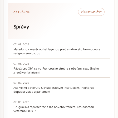
AKTUÁLNE
VŠETKY SPRÁVY
Správy
07. 08. 2026
Maradonov masér opísal legendu pred smrťou ako bezmocnú a
rezignovanú osobu
07. 08. 2026
Pápež Lev XIV. sa vo Francúzsku stretne s obeťami sexuálneho
zneužívania kňazmi
07. 08. 2026
Ako veľmi dôverujú Slováci štátnym inštitúciám? Najhoršie
dopadla vláda a parlament
07. 08. 2026
Uruguajská reprezentácia má nového trénera. Kto nahradil
veterána Bielsu?