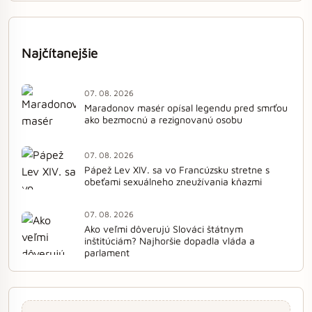
Najčítanejšie
07. 08. 2026
Maradonov masér opísal legendu pred smrťou
ako bezmocnú a rezignovanú osobu
07. 08. 2026
Pápež Lev XIV. sa vo Francúzsku stretne s
obeťami sexuálneho zneužívania kňazmi
07. 08. 2026
Ako veľmi dôverujú Slováci štátnym
inštitúciám? Najhoršie dopadla vláda a
parlament