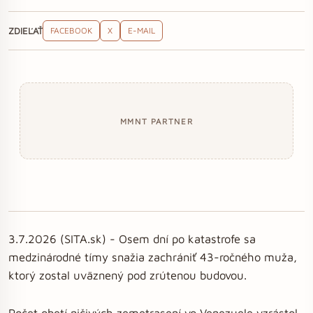
ZDIEĽAŤ
FACEBOOK
X
E-MAIL
MMNT PARTNER
3.7.2026 (SITA.sk) - Osem dní po katastrofe sa
medzinárodné tímy snažia zachrániť 43-ročného muža,
ktorý zostal uväznený pod zrútenou budovou.
Počet obetí ničivých zemetrasení vo Venezuele vzrástol