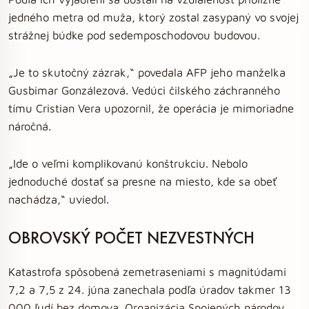
jedného metra od muža, ktorý zostal zasypaný vo svojej
strážnej búdke pod sedemposchodovou budovou.
„Je to skutočný zázrak,“ povedala AFP jeho manželka
Gusbimar Gonzálezová. Vedúci čilského záchranného
tímu Cristian Vera upozornil, že operácia je mimoriadne
náročná.
„Ide o veľmi komplikovanú konštrukciu. Nebolo
jednoduché dostať sa presne na miesto, kde sa obeť
nachádza,“ uviedol.
OBROVSKÝ POČET NEZVESTNÝCH
Katastrofa spôsobená zemetraseniami s magnitúdami
7,2 a 7,5 z 24. júna zanechala podľa úradov takmer 13
000 ľudí bez domova. Organizácia Spojených národov