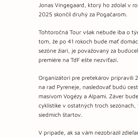
Jonas Vingegaard, ktorý ho zdolal v 
2025 skončil druhý za Pogačarom.
Tohtoročná Tour však nebude iba o tý
tom, že po 41 rokoch bude mať domáceh
sezóne žiari, je považovaný za budúce
premiére na TdF ešte nezvíťazí.
Organizátori pre pretekárov pripravili
na rad Pyreneje, nasledovať budú ce
masívom Vogézy a Alpami. Záver bude 
cyklistike v ostatných troch sezónach, 
siedmich štartov.
V prípade, ak sa vám nezobrazil zdieľ