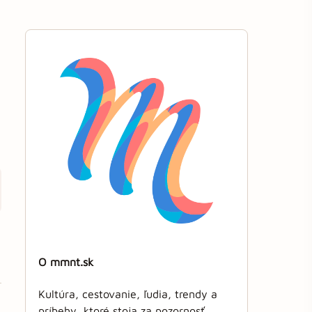
O mmnt.sk
Kultúra, cestovanie, ľudia, trendy a
príbehy, ktoré stoja za pozornosť.