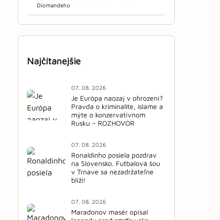
Diomandeho
Najčítanejšie
07. 08. 2026
Je Európa naozaj v ohrození?
Pravda o kriminalite, islame a
mýte o konzervatívnom
Rusku – ROZHOVOR
07. 08. 2026
Ronaldinho posiela pozdrav
na Slovensko. Futbalová šou
v Trnave sa nezadržateľne
blíži!
07. 08. 2026
Maradonov masér opísal