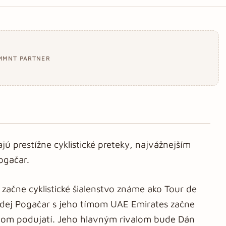
MMNT PARTNER
jú prestížne cyklistické preteky, najvážnejším
Pogačar.
 začne cyklistické šialenstvo známe ako Tour de
adej Pogačar s jeho tímom UAE Emirates začne
rnom podujatí. Jeho hlavným rivalom bude Dán