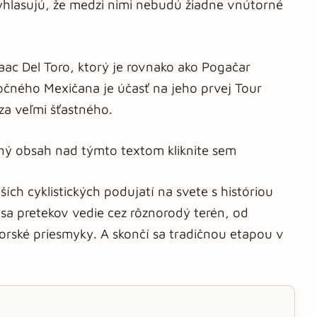
yhlasujú, že medzi nimi nebudú žiadne vnútorné
saac Del Toro, ktorý je rovnako ako Pogačar
očného Mexičana je účasť na jeho prvej Tour
a veľmi šťastného.
aný obsah nad týmto textom kliknite sem
ších cyklistických podujatí na svete s históriou
asa pretekov vedie cez rôznorodý terén, od
rské priesmyky. A skončí sa tradičnou etapou v