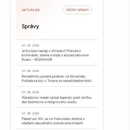
AKTUÁLNE
VŠETKY SPRÁVY
Správy
07. 08. 2026
Je Európa naozaj v ohrození? Pravda o
kriminalite, islame a mýte o konzervatívnom
Rusku – ROZHOVOR
07. 08. 2026
Ronaldinho posiela pozdrav na Slovensko.
Futbalová šou v Trnave sa nezadržateľne blíži!
07. 08. 2026
Maradonov masér opísal legendu pred smrťou
ako bezmocnú a rezignovanú osobu
07. 08. 2026
Pápež Lev XIV. sa vo Francúzsku stretne s
obeťami sexuálneho zneužívania kňazmi