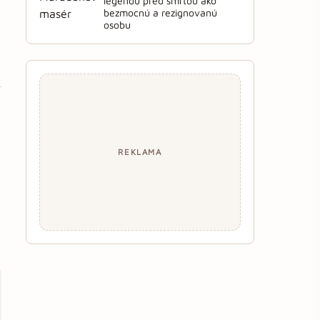
legendu pred smrťou ako
bezmocnú a rezignovanú
osobu
REKLAMA