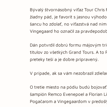
Bývalý štvornásobný víťaz Tour Chris
žiadny pád, je favorit s jasnou výhodo
šancu ho zdolať, no víťazstvá nad ním
Vingegaard ho označil za pravdepodob
Dán potvrdil dobrú formu májovým triu
titulov zo všetkých Grand Tours. A to 
preteky teší a je dobre pripravený.
V prípade, ak sa vám nezobrazil zdieľ
O tretie miesto na pódiu budú bojovať
šampión Remco Evenepoel a Florian Lipow
Pogačarom a Vingegaardom v predošlýc