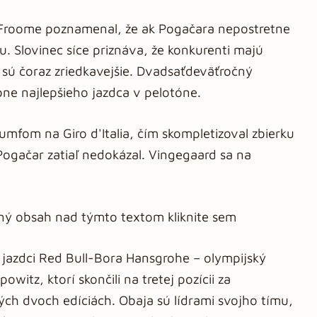
 Froome poznamenal, že ak Pogačara nepostretne
u. Slovinec síce priznáva, že konkurenti majú
 sú čoraz zriedkavejšie. Dvadsaťdeväťročný
ne najlepšieho jazdca v pelotóne.
mfom na Giro d'Italia, čím skompletizoval zbierku
Pogačar zatiaľ nedokázal. Vingegaard sa na
aný obsah nad týmto textom kliknite sem
 jazdci Red Bull-Bora Hansgrohe – olympijský
itz, ktorí skončili na tretej pozícii za
h dvoch edíciách. Obaja sú lídrami svojho tímu,