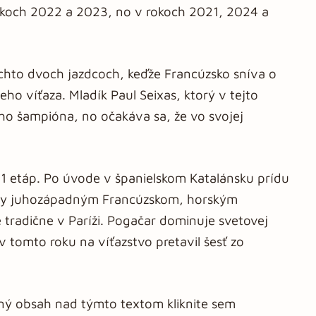
rokoch 2022 a 2023, no v rokoch 2021, 2024 a
chto dvoch jazdcoch, keďže Francúzsko sníva o
o víťaza. Mladík Paul Seixas, ktorý v tejto
ho šampióna, no očakáva sa, že vo svojej
 21 etáp. Po úvode v španielskom Katalánsku prídu
sty juhozápadným Francúzskom, horským
tradične v Paríži. Pogačar dominuje svetovej
v tomto roku na víťazstvo pretavil šesť zo
aný obsah nad týmto textom kliknite sem