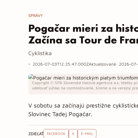
SPRÁVY
Pogačar mieri za his
Začína sa Tour de Fra
Cyklistika
2026-07-03T12:25:47.000Z
Aktualizované:
2026-07-
Copyright © SITA Slovenská tlačová agentúra a.s. Všetky pr
udeľovať súhlas na rozmnožovanie, šírenie a na verejný pren
V sobotu sa začínajú prestížne cyklistic
Slovinec Tadej Pogačar.
ZDIEĽAŤ
FACEBOOK
X
E-MAIL