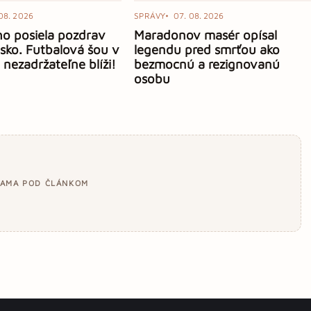
08. 2026
SPRÁVY
07. 08. 2026
o posiela pozdrav
Maradonov masér opísal
sko. Futbalová šou v
legendu pred smrťou ako
 nezadržateľne blíži!
bezmocnú a rezignovanú
osobu
LAMA POD ČLÁNKOM