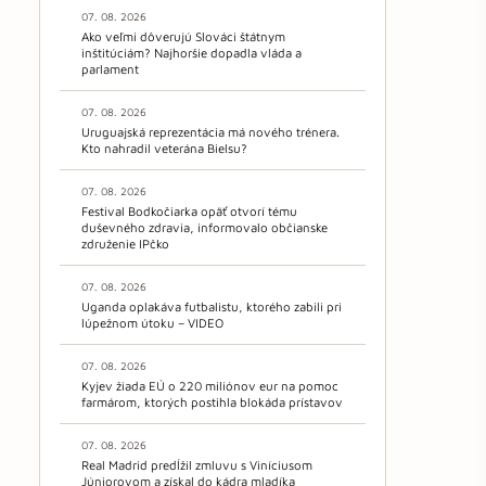
07. 08. 2026
Ako veľmi dôverujú Slováci štátnym
inštitúciám? Najhoršie dopadla vláda a
parlament
07. 08. 2026
Uruguajská reprezentácia má nového trénera.
Kto nahradil veterána Bielsu?
07. 08. 2026
Festival Bodkočiarka opäť otvorí tému
duševného zdravia, informovalo občianske
združenie IPčko
07. 08. 2026
Uganda oplakáva futbalistu, ktorého zabili pri
lúpežnom útoku – VIDEO
07. 08. 2026
Kyjev žiada EÚ o 220 miliónov eur na pomoc
farmárom, ktorých postihla blokáda prístavov
07. 08. 2026
Real Madrid predĺžil zmluvu s Viníciusom
Júniorovom a získal do kádra mladíka