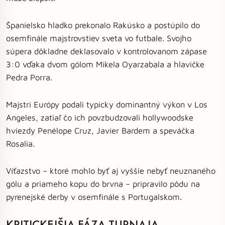
Španielsko hladko prekonalo Rakúsko a postúpilo do
osemfinále majstrovstiev sveta vo futbale. Svojho
súpera dôkladne deklasovalo v kontrolovanom zápase
3:0 vďaka dvom gólom Mikela Oyarzabala a hlavičke
Pedra Porra.
Majstri Európy podali typicky dominantný výkon v Los
Angeles, zatiaľ čo ich povzbudzovali hollywoodske
hviezdy Penélope Cruz, Javier Bardem a speváčka
Rosalia.
Víťazstvo – ktoré mohlo byť aj vyššie nebyť neuznaného
gólu a priameho kopu do brvna – pripravilo pôdu na
pyrenejské derby v osemfinále s Portugalskom.
KRITICKEJŠIA FÁZA TURNAJA