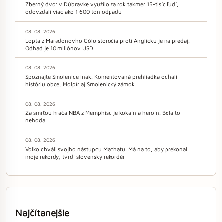
Zberný dvor v Dúbravke využilo za rok takmer 15-tisíc ľudí,
odovzdali viac ako 1 600 ton odpadu
08. 08. 2026
Lopta z Maradonovho Gólu storočia proti Anglicku je na predaj.
Odhad je 10 miliónov USD
08. 08. 2026
Spoznajte Smolenice inak. Komentovaná prehliadka odhalí
históriu obce, Molpír aj Smolenický zámok
08. 08. 2026
Za smrťou hráča NBA z Memphisu je kokaín a heroín. Bola to
nehoda
08. 08. 2026
Volko chváli svojho nástupcu Machatu. Má na to, aby prekonal
moje rekordy, tvrdí slovenský rekordér
Najčítanejšie