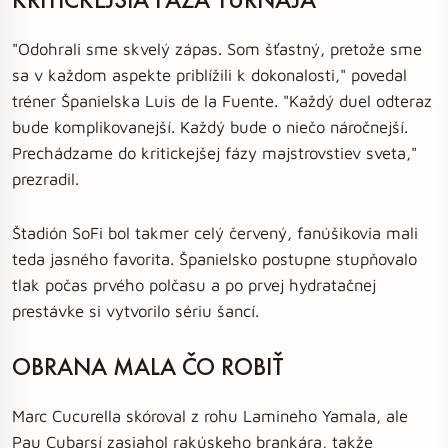
"Odohrali sme skvelý zápas. Som šťastný, pretože sme
sa v každom aspekte priblížili k dokonalosti," povedal
tréner Španielska Luis de la Fuente. "Každý duel odteraz
bude komplikovanejší. Každý bude o niečo náročnejší.
Prechádzame do kritickejšej fázy majstrovstiev sveta,"
prezradil.
Štadión SoFi bol takmer celý červený, fanúšikovia mali
teda jasného favorita. Španielsko postupne stupňovalo
tlak počas prvého polčasu a po prvej hydratačnej
prestávke si vytvorilo sériu šancí.
OBRANA MALA ČO ROBIŤ
Marc Cucurella skóroval z rohu Lamineho Yamala, ale
Pau Cubarsí zasiahol rakúskeho brankára, takže