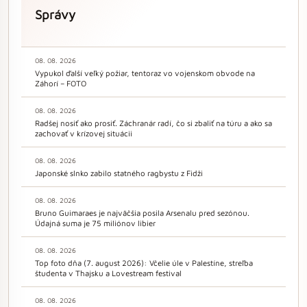
Správy
08. 08. 2026
Vypukol ďalší veľký požiar, tentoraz vo vojenskom obvode na
Záhorí – FOTO
08. 08. 2026
Radšej nosiť ako prosiť. Záchranár radí, čo si zbaliť na túru a ako sa
zachovať v krízovej situácii
08. 08. 2026
Japonské slnko zabilo statného ragbystu z Fidži
08. 08. 2026
Bruno Guimaraes je najväčšia posila Arsenalu pred sezónou.
Údajná suma je 75 miliónov libier
08. 08. 2026
Top foto dňa (7. august 2026): Včelie úle v Palestíne, streľba
študenta v Thajsku a Lovestream festival
08. 08. 2026