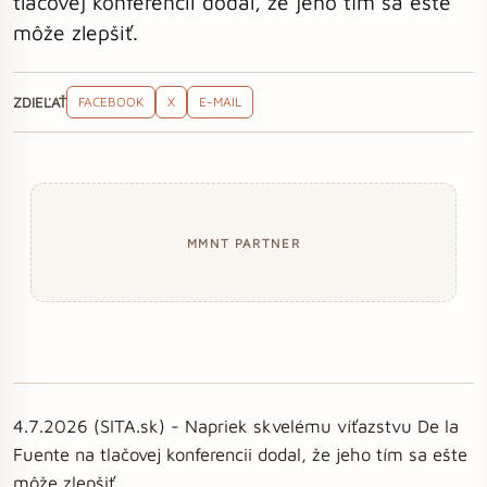
tlačovej konferencii dodal, že jeho tím sa ešte
môže zlepšiť.
ZDIEĽAŤ
FACEBOOK
X
E-MAIL
MMNT PARTNER
4.7.2026 (SITA.sk) - Napriek skvelému víťazstvu De la
Fuente na tlačovej konferencii dodal, že jeho tím sa ešte
môže zlepšiť.