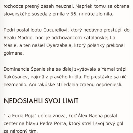
rozhodca presný zásah neuznal. Napriek tomu sa obrana
slovenského suseda zlomila v 36. minúte zlomila.
Pedri poslal loptu Cucurellovi, ktorý nedávno prestúpil do
Realu Madrid, hoci je odchovancom katalánskej La
Masie, a ten našiel Oyarzabala, ktorý poľahky prekonal
gólmana.
Dominancia Španielska sa ďalej zvyšovala a Yamal trápil
Rakúšanov, najmä z pravého krídla. Po prestávke sa nič
nezmenilo. Ani rakúske striedania zmenu neprieniesli.
NEDOSIAHLI SVOJ LIMIT
"La Furia Roja" udrela znova, keď Álex Baena poslal
center na hlavu Pedra Porra, ktorý strelil svoj prvý gól
za národný tím.