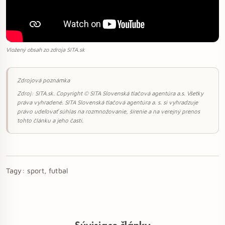
Vložený obsah zo zdroja SITA.sk
Zdrojová poznámka
Zdroj: SITA.sk. Copyright © SITA Slovenská tlačová agentúra a.s. Všetky
práva vyhradené. SITA Slovenská tlačová agentúra a. s. si vyhradzuje
právo udeľovať súhlas na rozmnožovanie, šírenie a na verejný prenos
tohto článku a jeho častí.
Tagy:
sport, futbal