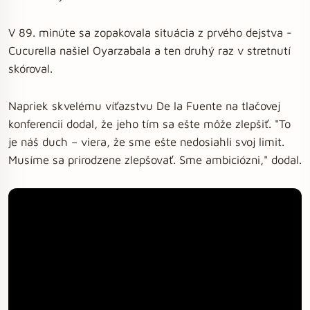
V 89. minúte sa zopakovala situácia z prvého dejstva -
Cucurella našiel Oyarzabala a ten druhý raz v stretnutí
skóroval.
Napriek skvelému víťazstvu De la Fuente na tlačovej
konferencii dodal, že jeho tím sa ešte môže zlepšiť. "To
je náš duch – viera, že sme ešte nedosiahli svoj limit.
Musíme sa prirodzene zlepšovať. Sme ambiciózni," dodal.