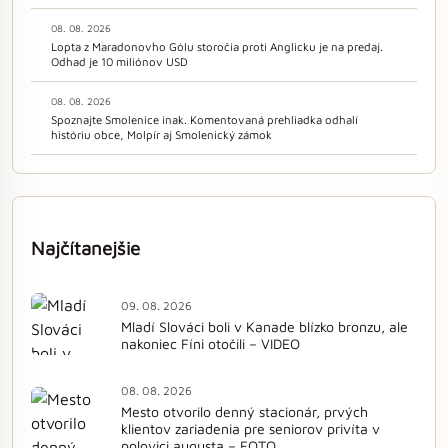
08. 08. 2026
Lopta z Maradonovho Gólu storočia proti Anglicku je na predaj.
Odhad je 10 miliónov USD
08. 08. 2026
Spoznajte Smolenice inak. Komentovaná prehliadka odhalí
históriu obce, Molpír aj Smolenický zámok
Najčítanejšie
09. 08. 2026
Mladí Slováci boli v Kanade blízko bronzu, ale
nakoniec Fíni otočili – VIDEO
08. 08. 2026
Mesto otvorilo denný stacionár, prvých
klientov zariadenia pre seniorov privíta v
polovici augusta – FOTO