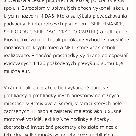
spolu s Europolom v uplynulých dňoch vykonali akciu s
krycím názvom MIDAS, ktorá sa týkala prevádzkovania
podvodných internetových platforiem (SEIF FINANCE,
SEIF GROUP, SEIF DAO, CRYPTO CARTEL) a call centier.
Prostredníctvom nich boli ponúkané výhodné investičné
možnosti do kryptomien a NFT, ktoré však neboli
realizované. Finančné prostriedky vylákané od doposiaľ
evidovaných 1 125 poškodených prevyšujú sumu 8,4
milióna eur.
V rámci policajnej akcie boli vykonané domové
prehliadky a prehliadky iných priestorov na rôznych
miestach v Bratislave a Seredi, v rámci ktorých bolo
zadržaných 11 osôb a zaistený majetok ako luxusné
motorové vozidlá, exkluzívne hodinky a šperky,
zberateľské investičné predmety ako zlaté mince a
tehličky, veľké množstvo notebookov, mobilných