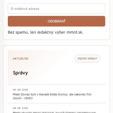
ODOBERAŤ
Bez spamu, len redakčný výber mmnt.sk.
AKTUÁLNE
VŠETKY SPRÁVY
Správy
09. 08. 2026
Mladí Slováci boli v Kanade blízko bronzu, ale nakoniec Fíni
otočili – VIDEO
08. 08. 2026
Mesto otvorilo denný stacionár, prvých klientov zariadenia pre