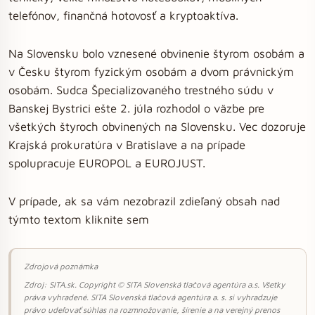
telefónov, finančná hotovosť a kryptoaktíva.
Na Slovensku bolo vznesené obvinenie štyrom osobám a
v Česku štyrom fyzickým osobám a dvom právnickým
osobám. Sudca Špecializovaného trestného súdu v
Banskej Bystrici ešte 2. júla rozhodol o väzbe pre
všetkých štyroch obvinených na Slovensku. Vec dozoruje
Krajská prokuratúra v Bratislave a na prípade
spolupracuje EUROPOL a EUROJUST.
V prípade, ak sa vám nezobrazil zdieľaný obsah nad
týmto textom kliknite sem
Zdrojová poznámka
Zdroj: SITA.sk. Copyright © SITA Slovenská tlačová agentúra a.s. Všetky
práva vyhradené. SITA Slovenská tlačová agentúra a. s. si vyhradzuje
právo udeľovať súhlas na rozmnožovanie, šírenie a na verejný prenos