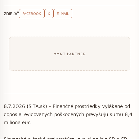
ZDIEĽAŤ
FACEBOOK
X
E-MAIL
MMNT PARTNER
8.7.2026 (SITA.sk) - Finančné prostriedky vylákané od
doposiaľ evidovaných poškodených prevyšujú sumu 8,4
milióna eur.
Slovenská a česká prokuratúra, ako aj polícia SR a ČR