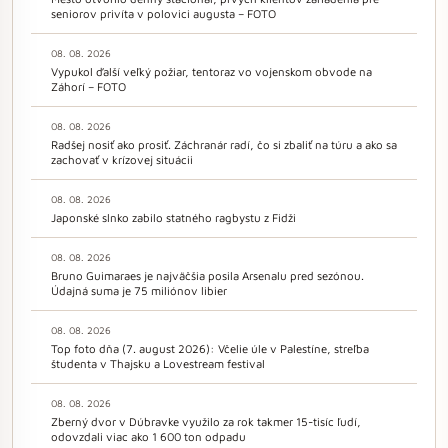
seniorov privíta v polovici augusta – FOTO
08. 08. 2026
Vypukol ďalší veľký požiar, tentoraz vo vojenskom obvode na
Záhorí – FOTO
08. 08. 2026
Radšej nosiť ako prosiť. Záchranár radí, čo si zbaliť na túru a ako sa
zachovať v krízovej situácii
08. 08. 2026
Japonské slnko zabilo statného ragbystu z Fidži
08. 08. 2026
Bruno Guimaraes je najväčšia posila Arsenalu pred sezónou.
Údajná suma je 75 miliónov libier
08. 08. 2026
Top foto dňa (7. august 2026): Včelie úle v Palestíne, streľba
študenta v Thajsku a Lovestream festival
08. 08. 2026
Zberný dvor v Dúbravke využilo za rok takmer 15-tisíc ľudí,
odovzdali viac ako 1 600 ton odpadu