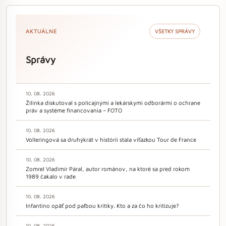
AKTUÁLNE
VŠETKY SPRÁVY
Správy
10. 08. 2026
Žilinka diskutoval s policajnými a lekárskymi odborármi o ochrane
práv a systéme financovania – FOTO
10. 08. 2026
Volleringová sa druhýkrát v histórii stala víťazkou Tour de France
10. 08. 2026
Zomrel Vladimír Páral, autor románov, na ktoré sa pred rokom
1989 čakalo v rade
10. 08. 2026
Infantino opäť pod paľbou kritiky. Kto a za čo ho kritizuje?
10. 08. 2026