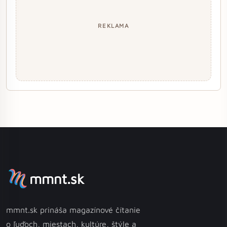
REKLAMA
mmnt.sk
mmnt.sk prináša magazínové čítanie
o ľuďoch, miestach, kultúre, štýle a