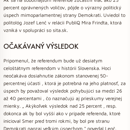
percent oprávnených voličov, pôjde o výrazný politický
úspech mimoparlamentnej strany Demokrati. Uviedol to
politológ Jozef Lenč v relácii PubliQ Mira Frindta, ktorá
vzniká v spolupráci so sita.sk.
OČAKÁVANÝ VÝSLEDOK
Pripomenul, že referendum bude už desiatym
celoštátnym referendom v histórii Slovenska. Hoci
neočakáva dosiahnutie zákonom stanovenej 50-
percentnej účasti , ktorá je potrebná na jeho platnosť, za
úspech by považoval výsledok pohybujúci sa medzi 26
až 40 percentami , čo naznačujú aj prieskumy verejnej
mienky. „ Akýkoľvek výsledok nad 25 percent , resp.
dokonca ak by bol vyšší ako v prípade referenda, ktoré
inicioval Smer pred tromi rokmi, by bol pre stranu
Demokrati naozaj veľkým úspechom," povedal Lenč.