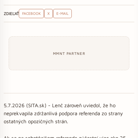
ZDIEĽAŤ
FACEBOOK
X
E-MAIL
MMNT PARTNER
5.7.2026 (SITA.sk) - Lenč zároveň uviedol, že ho
neprekvapila zdržanlivá podpora referenda zo strany
ostatných opozičných strán.
Ak sa na sobotňajšom referende zúčastní viac ako 25