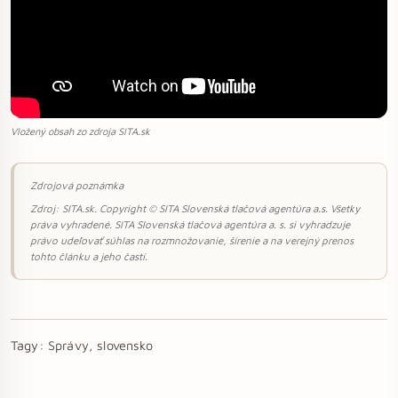
Vložený obsah zo zdroja SITA.sk
Zdrojová poznámka
Zdroj: SITA.sk. Copyright © SITA Slovenská tlačová agentúra a.s. Všetky
práva vyhradené. SITA Slovenská tlačová agentúra a. s. si vyhradzuje
právo udeľovať súhlas na rozmnožovanie, šírenie a na verejný prenos
tohto článku a jeho častí.
Tagy:
Správy, slovensko