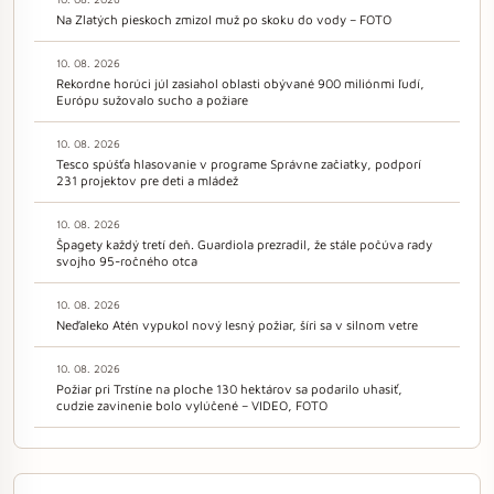
Na Zlatých pieskoch zmizol muž po skoku do vody – FOTO
10. 08. 2026
Rekordne horúci júl zasiahol oblasti obývané 900 miliónmi ľudí,
Európu sužovalo sucho a požiare
10. 08. 2026
Tesco spúšťa hlasovanie v programe Správne začiatky, podporí
231 projektov pre deti a mládež
10. 08. 2026
Špagety každý tretí deň. Guardiola prezradil, že stále počúva rady
svojho 95-ročného otca
10. 08. 2026
Neďaleko Atén vypukol nový lesný požiar, šíri sa v silnom vetre
10. 08. 2026
Požiar pri Trstíne na ploche 130 hektárov sa podarilo uhasiť,
cudzie zavinenie bolo vylúčené – VIDEO, FOTO