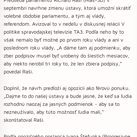
septembri navrhne zmenu ústavy, ktorá umožní skrátiť
volebné obdobie parlamentu, a tým aj vlády,
referendom. Avizoval to v nedeľu v diskusnej relácii V
politike spravodajskej televízie TA3. Podľa neho by to
však nemalo byť možné po prvom roku vlády a ani v
poslednom roku vlády. „A dáme tam aj podmienku, aby
zber podpisov musel byť urobený do šiestich mesiacov,
aby niekto nerobil tri roky to, že len zbiera podpisy,“
povedal Raši.
Doplnil, že návrh predloží aj opozícii ako férovú ponuku.
„Dajme to do našej ústavy a bude jasné, že keď sa ľudia
rozhodnú naozaj za jasných podmienok - aby sa to
nezneužívalo, aby túto možnosť ľudia mali,“
skonštatoval Raši.
Podľa opozičného poslanca Ivana Štefunka (Progresívne