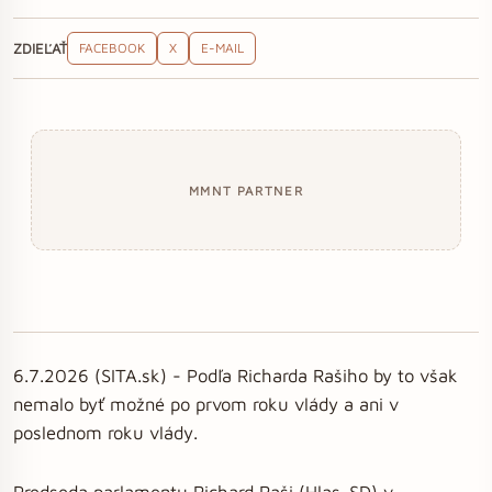
ZDIEĽAŤ
FACEBOOK
X
E-MAIL
MMNT PARTNER
6.7.2026 (SITA.sk) - Podľa Richarda Rašiho by to však
nemalo byť možné po prvom roku vlády a ani v
poslednom roku vlády.
Predseda parlamentu Richard Raši (Hlas-SD) v