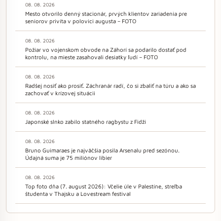
08. 08. 2026
Mesto otvorilo denný stacionár, prvých klientov zariadenia pre
seniorov privíta v polovici augusta – FOTO
08. 08. 2026
Požiar vo vojenskom obvode na Záhorí sa podarilo dostať pod
kontrolu, na mieste zasahovali desiatky ľudí – FOTO
08. 08. 2026
Radšej nosiť ako prosiť. Záchranár radí, čo si zbaliť na túru a ako sa
zachovať v krízovej situácii
08. 08. 2026
Japonské slnko zabilo statného ragbystu z Fidži
08. 08. 2026
Bruno Guimaraes je najväčšia posila Arsenalu pred sezónou.
Údajná suma je 75 miliónov libier
08. 08. 2026
Top foto dňa (7. august 2026): Včelie úle v Palestíne, streľba
študenta v Thajsku a Lovestream festival