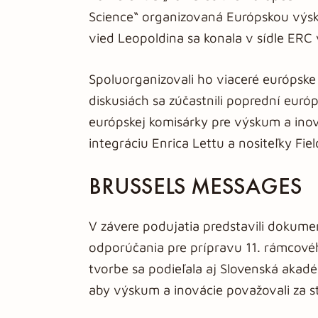
Science“ organizovaná Európskou v
vied Leopoldina sa konala v sídle ERC v 
Spoluorganizovali ho viaceré európsk
diskusiách sa zúčastnili poprední európs
európskej komisárky pre výskum a inov
integráciu Enrica Lettu a nositeľky Fie
BRUSSELS MESSAGES
V závere podujatia predstavili dokume
odporúčania pre prípravu 11. rámcové
tvorbe sa podieľala aj Slovenská akad
aby výskum a inovácie považovali za st