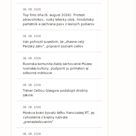
06. 08. 2026
Top foto dňa (6. august 2026): Protest
zdravotníkov, ruský letecký útok, hirošimský
pamätník a záchrana psov z lesných požiarov
06. 08. 2026
Irán pohrozil susedom, že „zhasne celý
Perzský záliv“, pripravil zoznam cieľov
06. 08. 2026
Rusínska komunita žiada zachovanie Múzea
rusínskej kultúry, podporili ju primátori aj
odborné inštitúcie
06. 08. 2026
Tréner Celticu Glasgow podstúpil drobný
zákrok
06. 08. 2026
Moskva bráni bývalú šéfku francúzskej RT, jej
vyhostenie z krajiny nazvala
„prenasledovaním“
06. 08. 2026