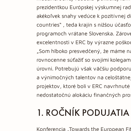
prezidentkou Európskej výskumnej rad
akékoľvek snahy vedúce k pozitívnej d
countries“ , teda krajín s nižšou úča
programoch vrátane Slovenska. Zárove
excelentnosti v ERC by výrazne poškod
„Som hlboko presvedčený, že máme na
rovnocenne súťažiť so svojimi kolegami
úrovni. Potrebujú však väčšiu podpor
a výnimočných talentov na celoštátnej
projektov, ktoré boli v ERC navrhnuté
nedostatočnú alokáciu finančných pros
1. ROČNÍK PODUJATIA
Konferencia „Towards the European Fi