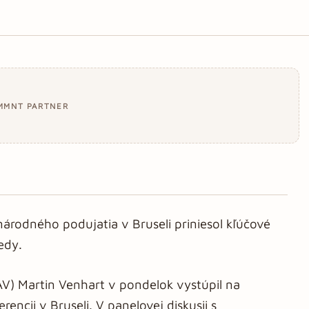
MMNT PARTNER
národného podujatia v Bruseli priniesol kľúčové
edy.
V) Martin Venhart v pondelok vystúpil na
encii v Bruseli. V panelovej diskusii s