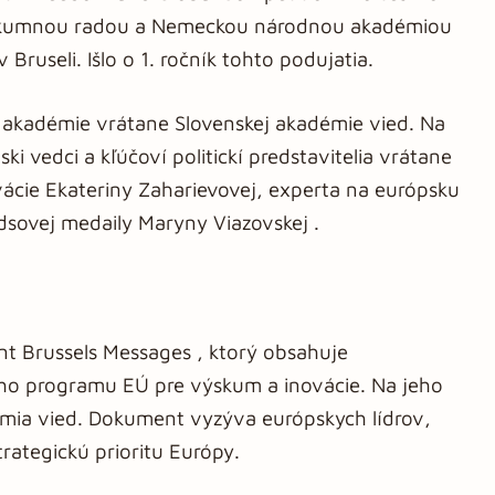
ýskumnou radou a Nemeckou národnou akadémiou
Bruseli. Išlo o 1. ročník tohto podujatia.
e akadémie vrátane Slovenskej akadémie vied. Na
ki vedci a kľúčoví politickí predstavitelia vrátane
ácie Ekateriny Zaharievovej, experta na európsku
ldsovej medaily Maryny Viazovskej .
nt Brussels Messages , ktorý obsahuje
ho programu EÚ pre výskum a inovácie. Na jeho
émia vied. Dokument vyzýva európskych lídrov,
rategickú prioritu Európy.