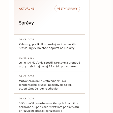
AKTUÁLNE
VŠETKY SPRÁVY
Správy
06. 08. 2026
Zelenskyj prvýkrát od ruskej invázie navštívi
Srbsko, Kyjev ho chce odpútať od Moskvy
06. 08. 2026
Jemenskí Húsíovia spustili raketové a dronové
útoky, zabili najmenej 38 vládnych vojakov
06. 08. 2026
Mužov čaká na Lovestreame skúška
tehotenského bruška, na festivale sa tak
otvorí téma ženského zdravia
06. 08. 2026
SFZ označil pozastavenie štátnych financií za
nezákonné. Spor s ministerstvom podľa zväzu
ohrozuje mládež aj reprezentácie