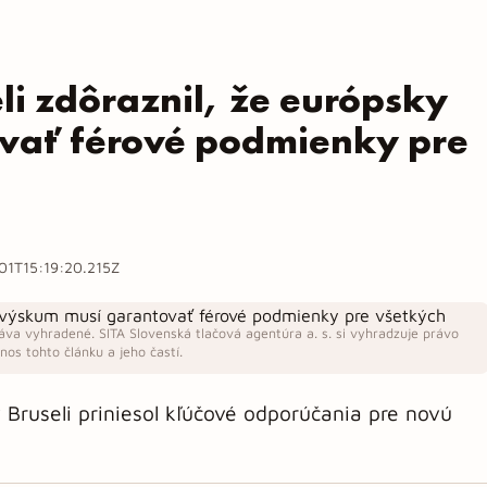
li zdôraznil, že európsky
vať férové podmienky pre
01T15:19:20.215Z
áva vyhradené. SITA Slovenská tlačová agentúra a. s. si vyhradzuje právo
os tohto článku a jeho častí.
Bruseli priniesol kľúčové odporúčania pre novú