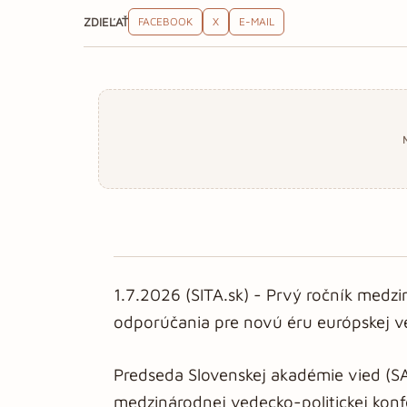
ZDIEĽAŤ
FACEBOOK
X
E-MAIL
1.7.2026 (SITA.sk) - Prvý ročník medzi
odporúčania pre novú éru európskej v
Predseda Slovenskej akadémie vied (SA
medzinárodnej vedecko-politickej konfer