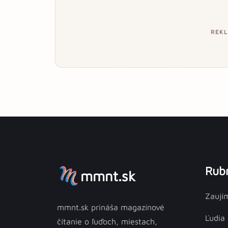
REK
Rubr
mmnt.sk
Zaují
mmnt.sk prináša magazínové
Ľudia
čítanie o ľuďoch, miestach,