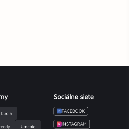
émy
Sociálne siete
FACEBOOK
F
Ľudia
INSTAGRAM
IG
rendy
Umenie