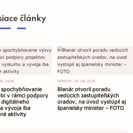
siace články
06. 2026
SPRÁVY
29. 06. 2026
e spochybňovanie
Blanár otvoril poradu
bí v rámci podpory
vedúcich zastupiteľských
 digitálneho
úradov, na úvod vystúpil aj
a vývoja iba
španielsky minister – FOTO
é aktivity