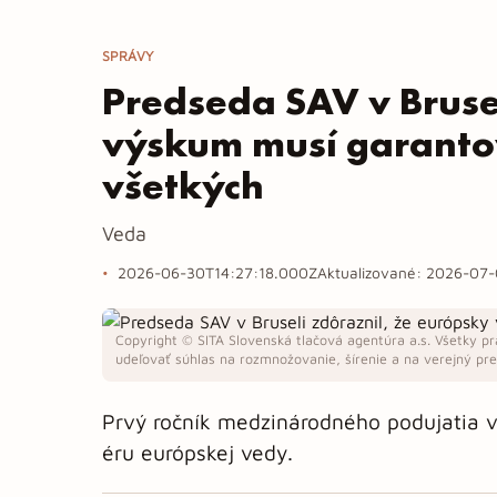
SPRÁVY
Predseda SAV v Bruse
výskum musí garanto
všetkých
Veda
2026-06-30T14:27:18.000Z
Aktualizované:
2026-07-
Copyright © SITA Slovenská tlačová agentúra a.s. Všetky pr
udeľovať súhlas na rozmnožovanie, šírenie a na verejný pren
Prvý ročník medzinárodného podujatia v 
éru európskej vedy.