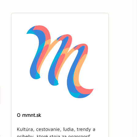
O mmnt.sk
Kultúra, cestovanie, ľudia, trendy a
príbehy, ktoré stoja za pozornosť.