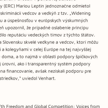
y (ERC) Mariou Leptin jednoznačne odmietol
iskriminácii vedcov a vedkýň z tzv. „Widening
sťou a úspešnosťou v európskych výskumných
ň upozornil, že prípadné oslabenie princípu
ilo reputáciu vedeckých tímov z týchto štátov.
 Slovensku skvelé vedkyne a vedcov, ktorí môžu
 a kolegyňami v celej Európe na tej najvyššej
u doma, a to najmä v oblasti podpory špičkových
 úrovni, ako i transparentný systém podpory
 na financovanie, avšak nezískali podporu pre
triedkov,“ uviedol Venhart.
fth Freedom and Global Competition: Voices from