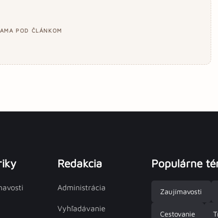
LAMA POD ČLÁNKOM
iky
Redakcia
Populárne t
mavosti
Administrácia
Zaujímavosti
Vyhľadávanie
Cestovanie
T