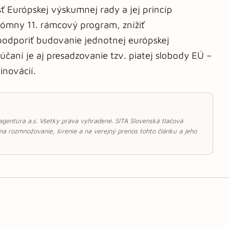
 Európskej výskumnej rady a jej princíp
onómny 11. rámcový program, znížiť
podporiť budovanie jednotnej európskej
čaní je aj presadzovanie tzv. piatej slobody EÚ –
inovácií.
 agentúra a.s. Všetky práva vyhradené. SITA Slovenská tlačová
 na rozmnožovanie, šírenie a na verejný prenos tohto článku a jeho