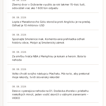
Zberný dvor v Dúbravke využilo za rok takmer 15-tisíc ľudí,
odovzdali viac ako 1 600 ton odpadu
08. 08. 2026
Lopta z Maradonovho Gólu storočia proti Anglicku je na predaj.
Odhad je 10 miliónov USD
08. 08. 2026
Spoznajte Smolenice inak. Komentovaná prehliadka odhalí
históriu obce, Molpír aj Smolenický zámok
08. 08. 2026
Za smrťou hráča NBA z Memphisu je kokaín a heroín. Bola to
nehoda
08. 08. 2026
Volko chváli svojho nástupcu Machatu. Má na to, aby prekonal
moje rekordy, tvrdí slovenský rekordér
08. 08. 2026
Desivo vyzerajúca nehoda na D1. Dodávka zhorela v priebehu
niekoľkých minút, jeden vodič skončil s vážnymi zraneniami –
VIDEO