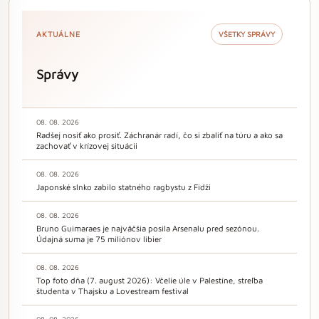
AKTUÁLNE
VŠETKY SPRÁVY
Správy
08. 08. 2026
Radšej nosiť ako prosiť. Záchranár radí, čo si zbaliť na túru a ako sa
zachovať v krízovej situácii
08. 08. 2026
Japonské slnko zabilo statného ragbystu z Fidži
08. 08. 2026
Bruno Guimaraes je najväčšia posila Arsenalu pred sezónou.
Údajná suma je 75 miliónov libier
08. 08. 2026
Top foto dňa (7. august 2026): Včelie úle v Palestíne, streľba
študenta v Thajsku a Lovestream festival
08. 08. 2026