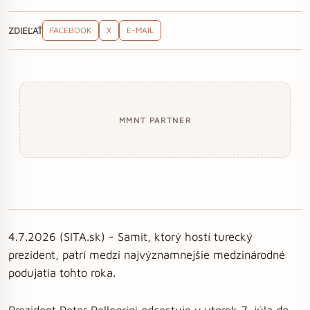
ZDIEĽAŤ
FACEBOOK
X
E-MAIL
MMNT PARTNER
4.7.2026 (SITA.sk) - Samit, ktorý hostí turecký
prezident, patrí medzi najvýznamnejšie medzinárodné
podujatia tohto roka.
Prezident Peter Pellegrini odcestuje v utorok 7. júla do