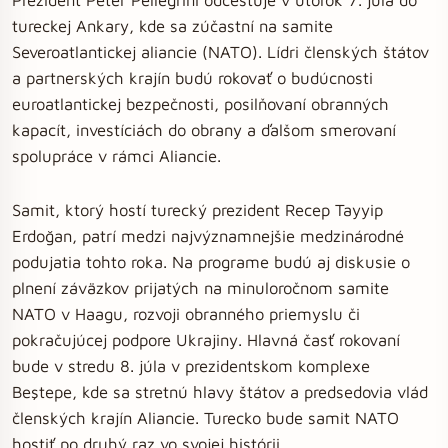
tureckej Ankary, kde sa zúčastní na samite
Severoatlantickej aliancie (NATO). Lídri členských štátov
a partnerských krajín budú rokovať o budúcnosti
euroatlantickej bezpečnosti, posilňovaní obranných
kapacít, investíciách do obrany a ďalšom smerovaní
spolupráce v rámci Aliancie.
Samit, ktorý hostí turecký prezident Recep Tayyip
Erdoğan, patrí medzi najvýznamnejšie medzinárodné
podujatia tohto roka. Na programe budú aj diskusie o
plnení záväzkov prijatých na minuloročnom samite
NATO v Haagu, rozvoji obranného priemyslu či
pokračujúcej podpore Ukrajiny. Hlavná časť rokovaní
bude v stredu 8. júla v prezidentskom komplexe
Beştepe, kde sa stretnú hlavy štátov a predsedovia vlád
členských krajín Aliancie. Turecko bude samit NATO
hostiť po druhý raz vo svojej histórii.